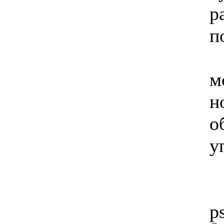
р
п
м
н
о
у
p