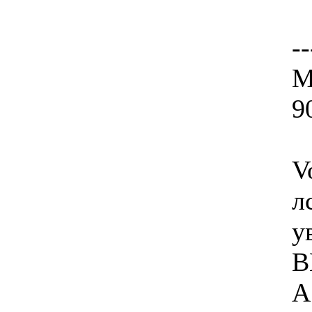
--
М
9
V
л
у
B
А