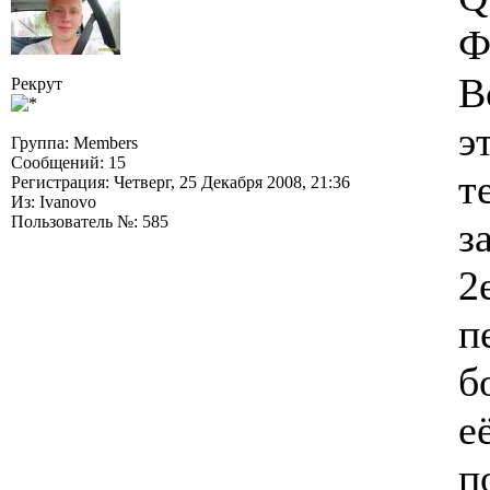
Ф
В
Рекрут
э
Группа: Members
Сообщений: 15
т
Регистрация: Четверг, 25 Декабря 2008, 21:36
Из: Ivanovo
Пользователь №: 585
з
2
п
б
е
п