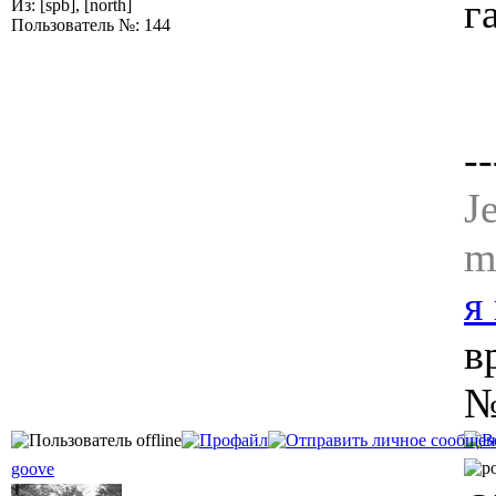
г
Из: [spb], [north]
Пользователь №: 144
--
J
m
я
в
№
goove