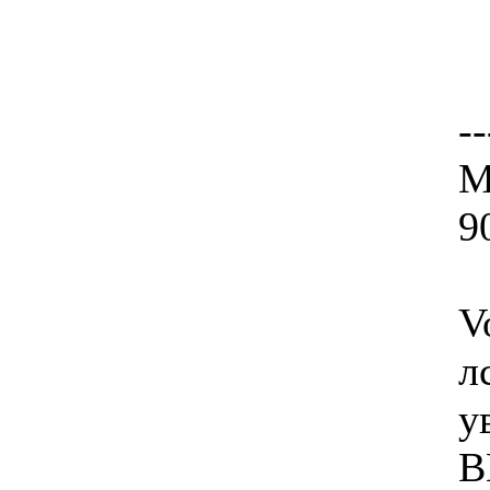
--
М
9
V
л
у
B