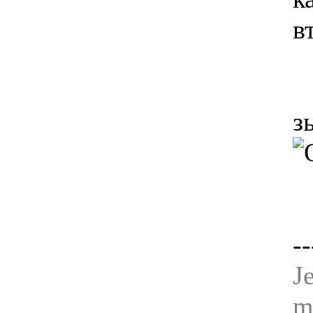
в
з
--
J
m