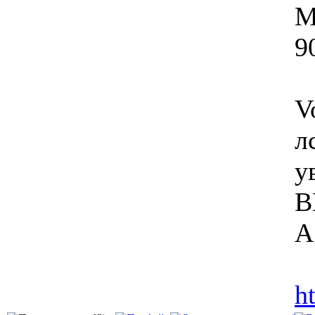
М
9
V
л
у
B
А
h