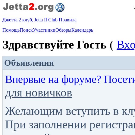
Джетта 2 клуб, Jetta II Club
Правила
Помощь
Поиск
Участники
Обзоры
Календарь
Здравствуйте Гость
(
Вх
Объявления
Впервые на форуме? Посет
для новичков
Желающим вступить в кл
При заполнении регистра