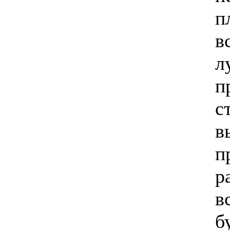
п
в
л
п
с
в
п
р
в
б