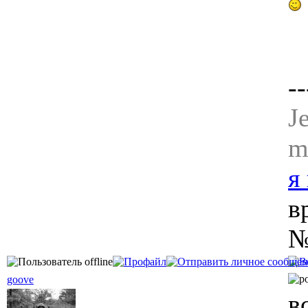
--
J
m
я
в
№
goove
в