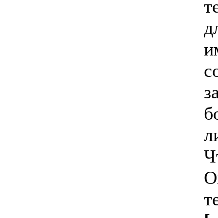
т
д
и
с
з
б
л
Ч
О
т