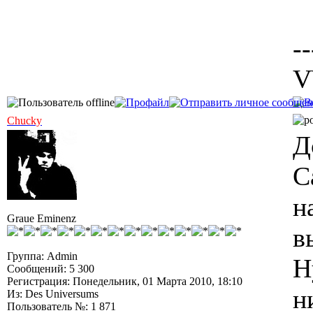
--
V
Chucky
Д
С
н
Graue Eminenz
в
Группа: Admin
Н
Сообщений: 5 300
Регистрация: Понедельник, 01 Марта 2010, 18:10
н
Из: Des Universums
Пользователь №: 1 871