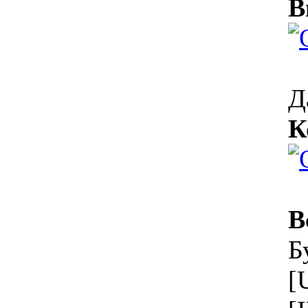
В
Д
К
В
Б
[