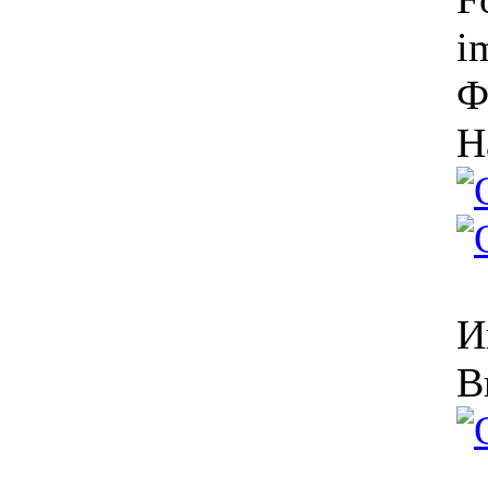
i
Ф
Н
И
В