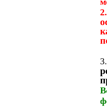
м
2.
о
к
п
3.
р
п
В
ф