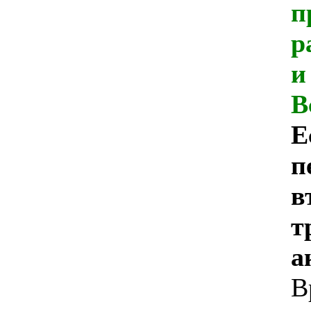
п
р
и
В
Е
п
в
т
а
В