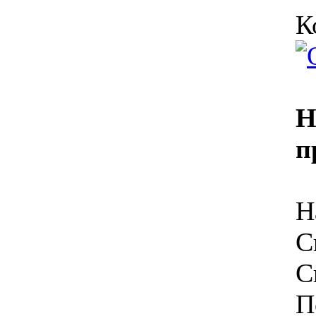
К
Н
п
Н
С
С
П