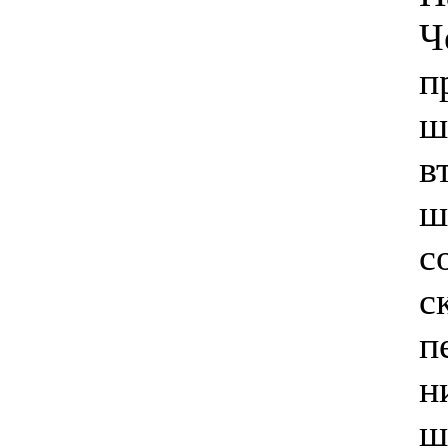
Ч
п
ш
в
ш
с
с
п
н
ш