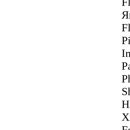
F
Я
F
P
I
P
P
S
H
X
F