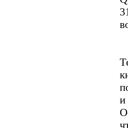
3
в
Т
к
п
и
О
ч