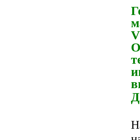
Г
м
V
О
т
и
в
Д
Н
н