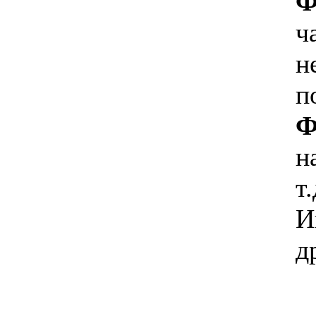
Ф
ч
н
п
Ф
н
т.
И
д