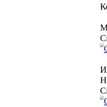
К
М
С
И
Н
С