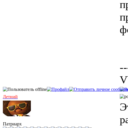
п
п
ф
--
V
Летний
Э
р
Патриарх