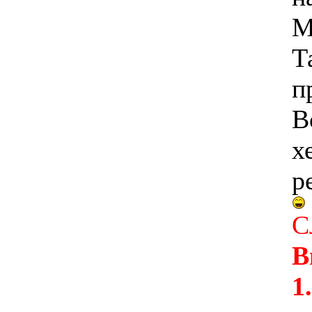
М
Т
п
В
х
р
С
В
1