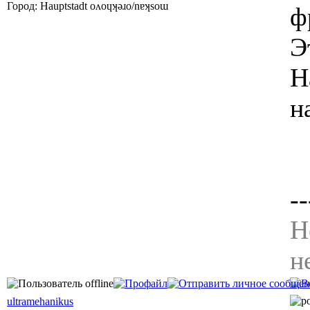
Город: Hauptstadt oʌoɥʞǝɹo/nɐʞsoɯ
ф
Э
Н
н
--
Н
н
ultramehanikus