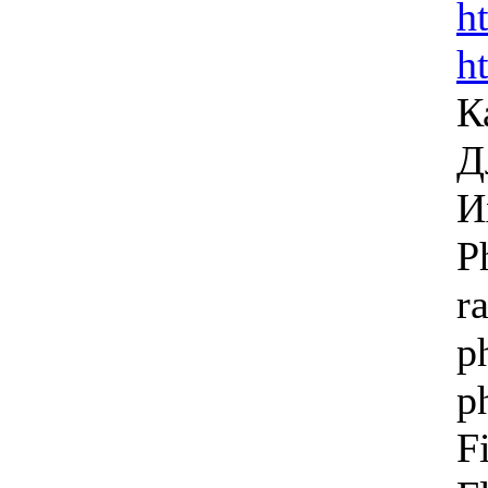
h
h
К
Д
И
P
r
p
p
F