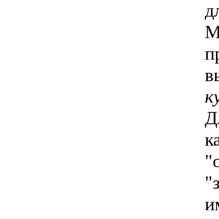
д
M
п
в
к
Д
к
"
"
и