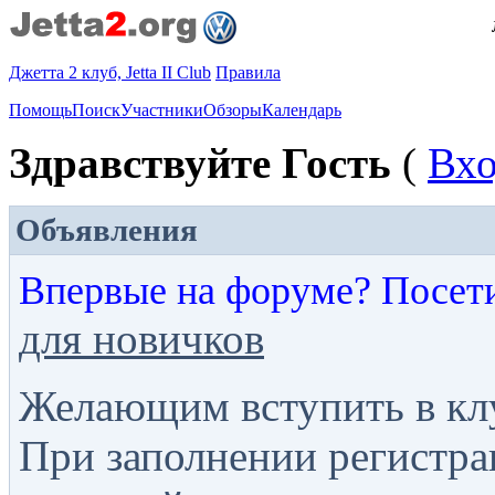
Джетта 2 клуб, Jetta II Club
Правила
Помощь
Поиск
Участники
Обзоры
Календарь
Здравствуйте Гость
(
Вх
Объявления
Впервые на форуме? Посет
для новичков
Желающим вступить в кл
При заполнении регистра