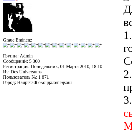
Д
в
1
Graue Eminenz
г
Группа: Admin
С
Сообщений: 5 300
Регистрация: Понедельник, 01 Марта 2010, 18:10
2
Из: Des Universums
Пользователь №: 1 871
Город: Hauptstadt oʌoɥʞǝɹo/nɐʞsoɯ
п
3
с
M