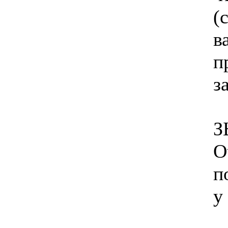
(
в
п
з
З
О
п
у