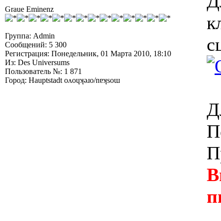
Д
Graue Eminenz
к
Группа: Admin
с
Сообщений: 5 300
Регистрация: Понедельник, 01 Марта 2010, 18:10
Из: Des Universums
Пользователь №: 1 871
Город: Hauptstadt oʌoɥʞǝɹo/nɐʞsoɯ
Д
П
П
В
п