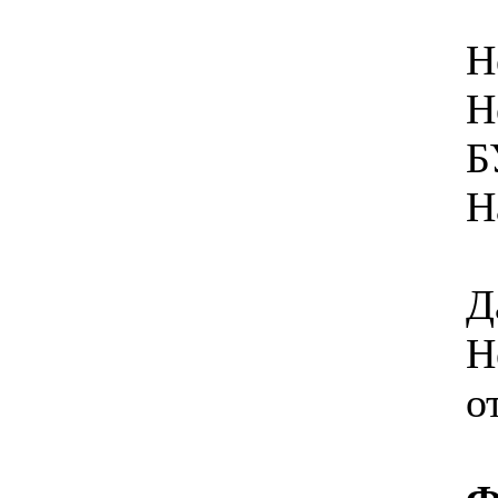
Н
Н
Б
Н
Д
Н
о