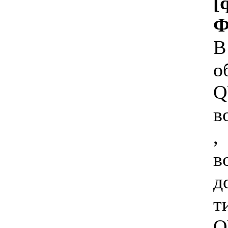
[
Ф
В
о
Q
в
,
в
д
т
Q