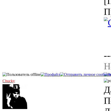
[
П
--
Н
Chucky
Д
П