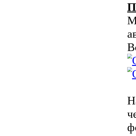
П
М
а
В
Н
ч
ф