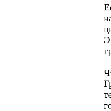
Е
н
ц
Э
т
Ч
Г
т
г