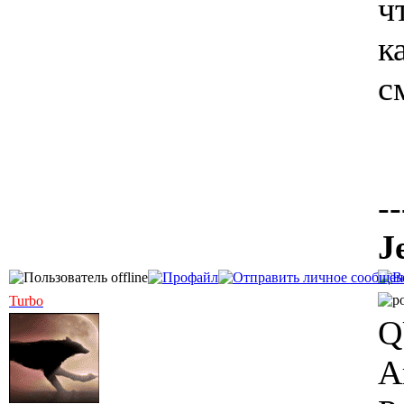
ч
к
с
--
J
Turbo
Q
А