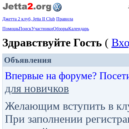
Джетта 2 клуб, Jetta II Club
Правила
Помощь
Поиск
Участники
Обзоры
Календарь
Здравствуйте Гость
(
Вх
Объявления
Впервые на форуме? Посет
для новичков
Желающим вступить в кл
При заполнении регистра