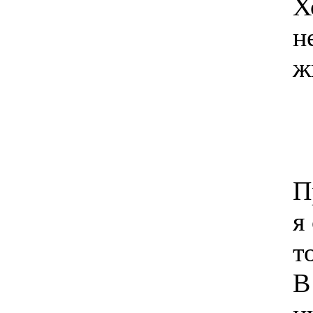
Х
н
ж
П
я
т
В