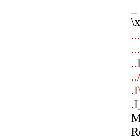
_
\
.
..
..
..
.
I
.
I
M
R