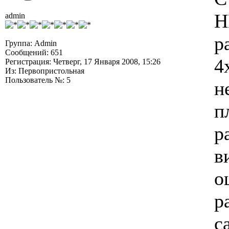
Н
admin
р
Группа: Admin
Сообщений: 651
4
Регистрация: Четверг, 17 Января 2008, 15:26
Из: Первопристольная
Пользователь №: 5
н
п
р
в
о
р
с