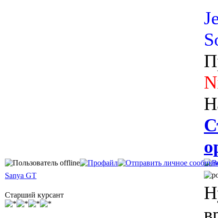
J
S
П
N
Н
С
о
Sanya GT
Н
Старший курсант
в