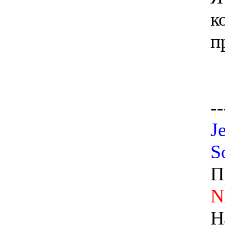
к
п
--
J
S
П
N
Н