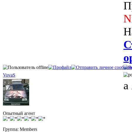
П
N
Н
С
о
VovaS
а
Опытный агент
Группа: Members