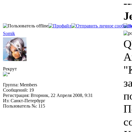
--
J
Somik
Q
А
"
Рекрут
з
Группа: Members
Сообщений: 19
п
Регистрация: Вторник, 22 Апреля 2008, 9:31
Из: Санкт-Петербург
П
Пользователь №: 115
с