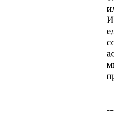
и
И
е
с
а
м
п
--