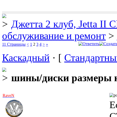
Джетта 2 клуб, Jetta II C
обслуживание и ремонт
>
11 Страницы
<
1
2
3
4
>
»
Каскадный
· [
Стандартны
шины/диски размеры н
RaveN
Е
С