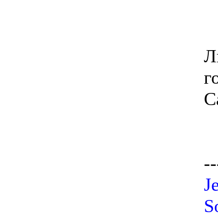
Л
г
С
--
J
S