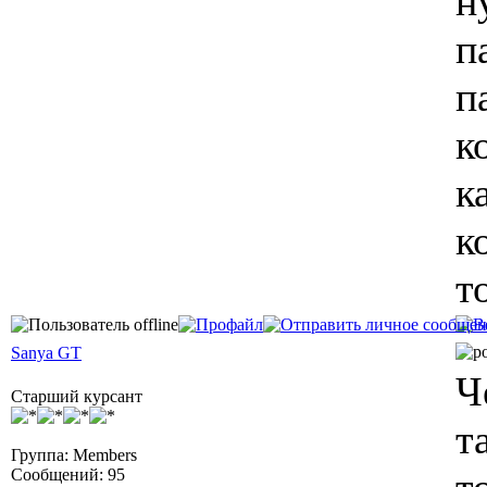
н
п
п
к
к
к
т
Sanya GT
Ч
Старший курсант
т
Группа: Members
Сообщений: 95