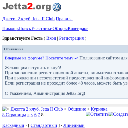
Джетта 2 клуб, Jetta II Club
Правила
Помощь
Поиск
Участники
Обзоры
Календарь
Здравствуйте Гость
(
Вход
|
Регистрация
)
Объявления
Пользование сайтом для
Впервые на форуме? Посетите тему ->
Желающим вступить в клуб!
При заполнении регистрационной анкеты, внимательно запол
При выявлении несоответствий предоставленной информации с
Если регистрация не проходит более 48 часов, можете быть у
С Уважением, Администрация Jetta2.org!
Джетта 2 клуб, Jetta II Club
>
Общение
>
Курилка
8 Страницы
«
<
6
7
8
Каскадный
· [
Стандартный
] ·
Линейный