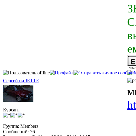
З
С
в
е
Сергей на JETTE
м
h
Курсант
Группа: Members
Сообщений: 76