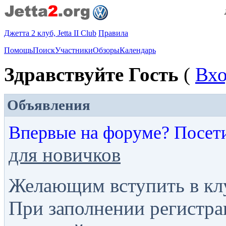
Джетта 2 клуб, Jetta II Club
Правила
Помощь
Поиск
Участники
Обзоры
Календарь
Здравствуйте Гость
(
Вх
Объявления
Впервые на форуме? Посет
для новичков
Желающим вступить в кл
При заполнении регистра