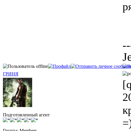
р
--
J
ГРИНЯ
[
2
к
Подготовленный агент
=
Группа: Members