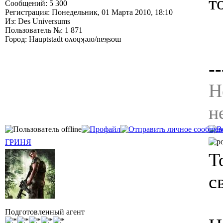
т
Сообщений: 5 300
Регистрация: Понедельник, 01 Марта 2010, 18:10
Из: Des Universums
Пользователь №: 1 871
Город: Hauptstadt oʌoɥʞǝɹo/nɐʞsoɯ
--
Н
н
ГРИНЯ
T
с
Подготовленный агент