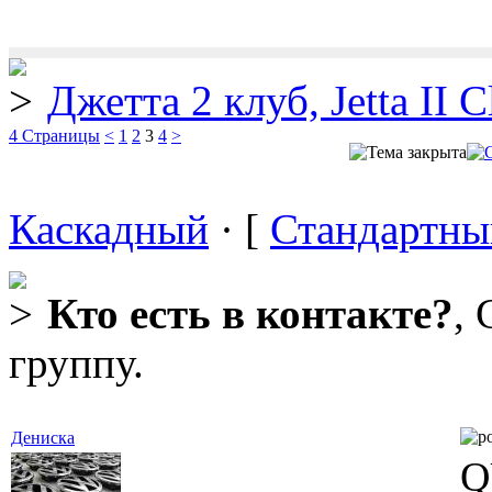
Джетта 2 клуб, Jetta II C
4 Страницы
<
1
2
3
4
>
Каскадный
· [
Стандартны
Кто есть в контакте?
,
группу.
Дениска
Q