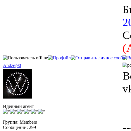
Б
2
С
(
Andzej90
В
v
Идейный агент
Группа: Members
--
Сообщений: 299