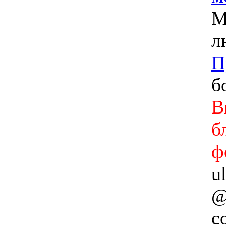
М
л
П
б
В
б
ф
u
@
с