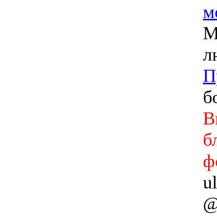
м
М
л
П
б
В
б
ф
u
@