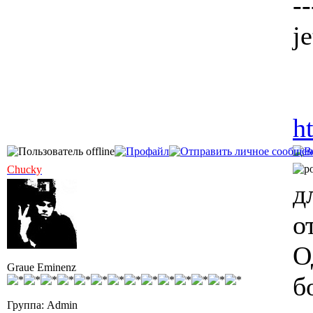
--
j
h
Chucky
д
о
О
Graue Eminenz
б
Группа: Admin