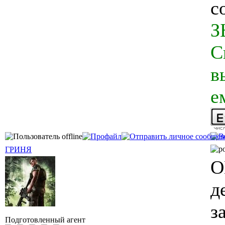
с
З
С
в
е
ГРИНЯ
О
д
з
Подготовленный агент