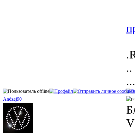
п
.
.
..
Andzej90
Б
V