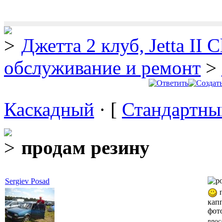
Джетта 2 клуб, Jetta II C
обслуживание и ремонт
>
Каскадный
· [
Стандартны
продам резину
Sergiev Posad
п
кап
фот
прос