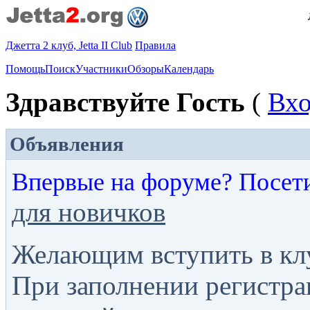
Джетта 2 клуб, Jetta II Club
Правила
Помощь
Поиск
Участники
Обзоры
Календарь
Здравствуйте Гость
(
Вх
Объявления
Впервые на форуме? Посет
для новичков
Желающим вступить в кл
При заполнении регистра