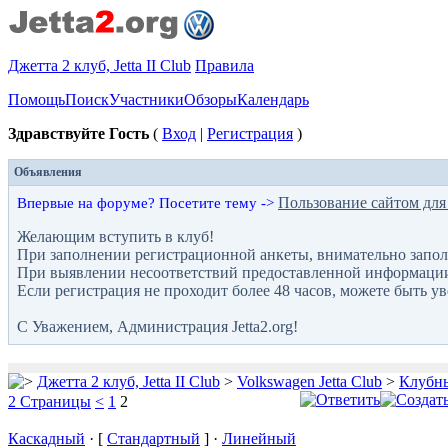
Джетта 2 клуб, Jetta II Club
Правила
Помощь
Поиск
Участники
Обзоры
Календарь
Здравствуйте Гость
(
Вход
|
Регистрация
)
Объявления
Пользование сайтом для
Впервые на форуме? Посетите тему ->
Желающим вступить в клуб!
При заполнении регистрационной анкеты, внимательно запол
При выявлении несоответствий предоставленной информации с
Если регистрация не проходит более 48 часов, можете быть у
С Уважением, Администрация Jetta2.org!
Джетта 2 клуб, Jetta II Club
>
Volkswagen Jetta Club
>
Клубны
2 Страницы
<
1
2
Каскадный
· [
Стандартный
] ·
Линейный