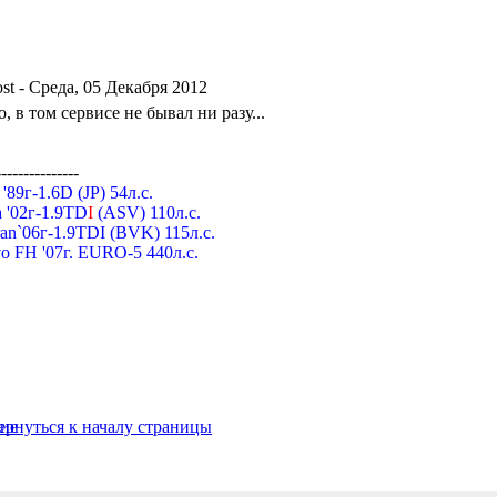
- Среда, 05 Декабря 2012
, в том сервисе не бывал ни разу...
---------------
a '89г-1.6D (JP) 54л.с.
 '02г-1.9TD
I
(ASV) 110л.с.
an`06г-1.9TDI (BVK) 115л.с.
o FH '07г. EURO-5 440л.с.