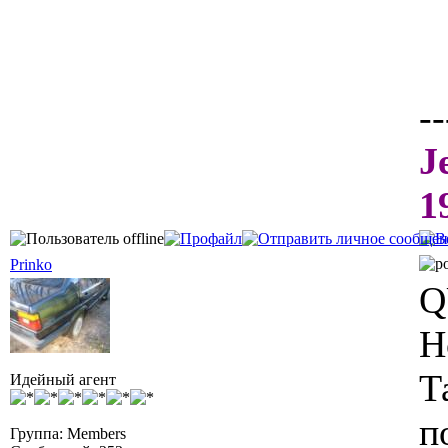
--
J
1
Prinko
Q
Н
Т
Идейный агент
п
Группа: Members