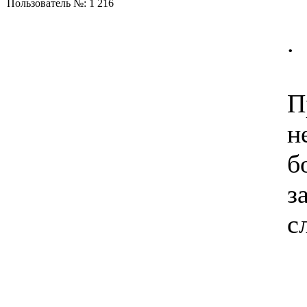
Пользователь №: 1 216
.
П
н
б
з
с