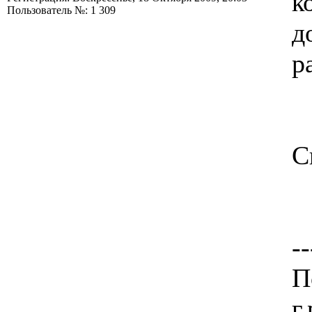
к
Пользователь №: 1 309
д
р
С
--
П
г.