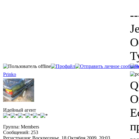
--
J
О
Т
Prinko
Q
О
Е
Идейный агент
п
Группа: Members
Сообщений: 253
Регистрация: Воскресенье, 18 Октября 2009, 20:03