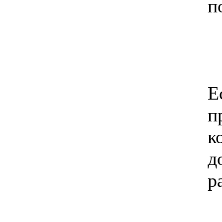
п
Е
п
к
д
р