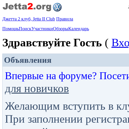
Джетта 2 клуб, Jetta II Club
Правила
Помощь
Поиск
Участники
Обзоры
Календарь
Здравствуйте Гость
(
Вх
Объявления
Впервые на форуме? Посет
для новичков
Желающим вступить в кл
При заполнении регистра