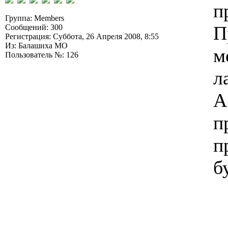
п
Группа: Members
П
Сообщений: 300
Регистрация: Суббота, 26 Апреля 2008, 8:55
Из: Балашиха МО
м
Пользователь №: 126
л
А
п
п
б