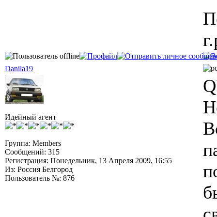
П
г.
Danila19
Q
Н
Идейный агент
В
Группа: Members
п
Сообщений: 315
Регистрация: Понедельник, 13 Апреля 2009, 16:55
п
Из: Россия Белгород
Пользователь №: 876
б
с