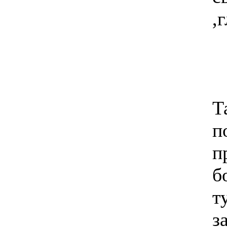
,
Т
п
п
б
т
з