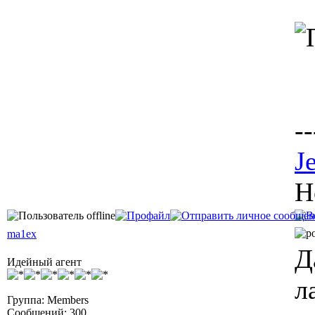
--
J
H
ma1ex
Д
Идейный агент
л
Группа: Members
Сообщений: 300