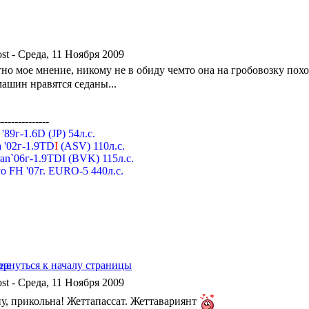
- Среда, 11 Ноября 2009
тно мое мнение, никому не в обиду чемто она на гробовозку пох
машин нравятся седаны...
---------------
a '89г-1.6D (JP) 54л.с.
 '02г-1.9TD
I
(ASV) 110л.с.
an`06г-1.9TDI (BVK) 115л.с.
o FH '07г. EURO-5 440л.с.
- Среда, 11 Ноября 2009
ну, прикольна! Жеттапассат. Жеттавариянт