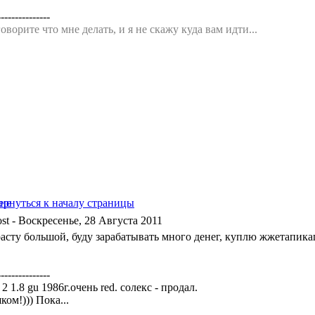
---------------
оворите что мне делать, и я не скажу куда вам идти...
- Воскресенье, 28 Августа 2011
асту большой, буду зарабатывать много денег, куплю жжетапикап
---------------
a 2 1.8 gu 1986г.очень red. солекс - продал.
ом!))) Пока...