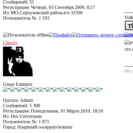
Сообщений: 51
Регистрация: Четверг, 03 Сентября 2009, 8:27
-----
Из: МО,Серпуховский район,в\ч 31500
Vol
Пользователь №: 1 193
Chucky
это
-----
Не г
Graue Eminenz
Группа: Admin
Сообщений: 5 300
Регистрация: Понедельник, 01 Марта 2010, 18:10
Из: Des Universums
Пользователь №: 1 871
Город: Hauptstadt oʌoɥʞǝɹo/nɐʞsoɯ