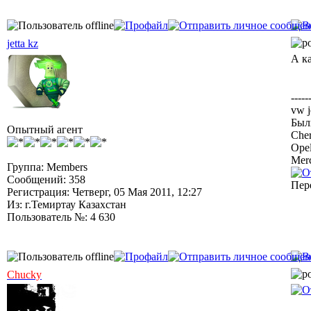
jetta kz
А к
-----
vw j
Были
Опытный агент
Cher
Opel
Mer
Группа: Members
Сообщений: 358
Пере
Регистрация: Четверг, 05 Мая 2011, 12:27
Из: г.Темиртау Казахстан
Пользователь №: 4 630
Chucky