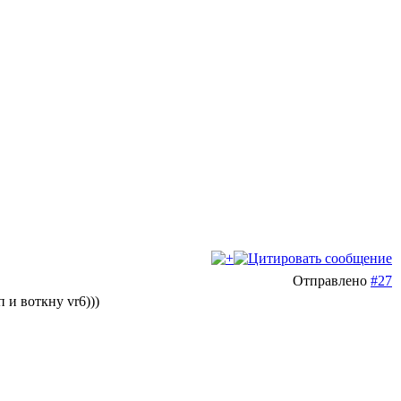
Отправлено
#27
 и воткну vr6)))