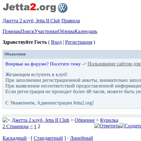
Джетта 2 клуб, Jetta II Club
Правила
Помощь
Поиск
Участники
Обзоры
Календарь
Здравствуйте Гость
(
Вход
|
Регистрация
)
Объявления
Пользование сайтом для
Впервые на форуме? Посетите тему ->
Желающим вступить в клуб!
При заполнении регистрационной анкеты, внимательно запол
При выявлении несоответствий предоставленной информации с
Если регистрация не проходит более 48 часов, можете быть у
С Уважением, Администрация Jetta2.org!
Джетта 2 клуб, Jetta II Club
>
Общение
>
Курилка
2 Страницы
<
1
2
Каскадный
· [
Стандартный
] ·
Линейный