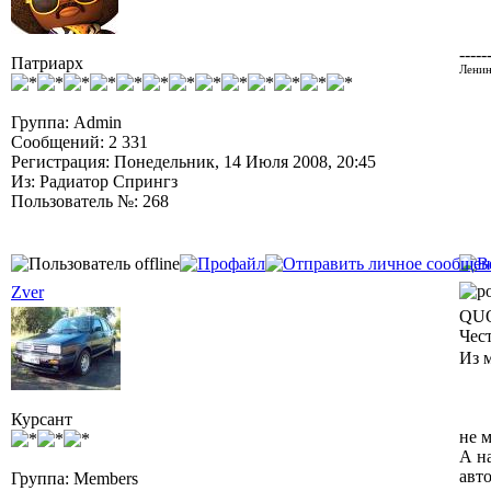
-----
Патриарх
Ленин
Группа: Admin
Сообщений: 2 331
Регистрация: Понедельник, 14 Июля 2008, 20:45
Из: Радиатор Спрингз
Пользователь №: 268
Zver
QUO
Чес
Из 
Курсант
не м
А н
авто
Группа: Members