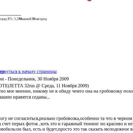
---------------
град 87г. 1,3
М
ыжний
Н
овгород
- Понедельник, 30 Ноября 2009
TE(JETTA 32rus @ Среда, 11 Ноября 2009)
тно мое мнение, никому не в обиду чемто она на гробовозку пох
машин нравятся седаны...
огу не согласиться,реально гробовозка,особенно та что в черном 
а счет перых фоток ,хоть это и гаражный тюнинг но красиво и не
мобиль:он был, есть и будет,просто это так сказать молодежное 