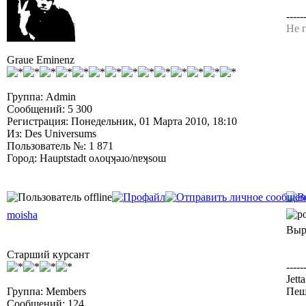
-----
Не г
Graue Eminenz
Группа: Admin
Сообщений: 5 300
Регистрация: Понедельник, 01 Марта 2010, 18:10
Из: Des Universums
Пользователь №: 1 871
Город: Hauptstadt oʌoɥʞǝɹo/nɐʞsoɯ
moisha
Выр
Старший курсант
-----
Jett
Группа: Members
Пешк
Сообщений: 124