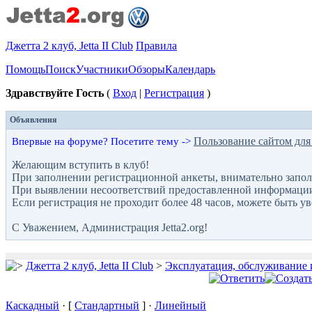
Джетта 2 клуб, Jetta II Club
Правила
Помощь
Поиск
Участники
Обзоры
Календарь
Здравствуйте Гость
(
Вход
|
Регистрация
)
Объявления
Пользование сайтом для
Впервые на форуме? Посетите тему ->
Желающим вступить в клуб!
При заполнении регистрационной анкеты, внимательно запол
При выявлении несоответствий предоставленной информации с
Если регистрация не проходит более 48 часов, можете быть у
С Уважением, Администрация Jetta2.org!
Джетта 2 клуб, Jetta II Club
>
Эксплуатация, обслуживание 
Каскадный
· [
Стандартный
] ·
Линейный