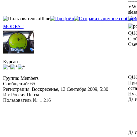
-----
VW J
sles
MODEST
QUO
С о
Свеч
Курсант
QUO
Группа: Members
При
Сообщений: 65
оста
Регистрация: Воскресенье, 13 Сентября 2009, 5:30
Ну 
Из: Россия.Пенза.
Да 
Пользователь №: 1 216
Да 