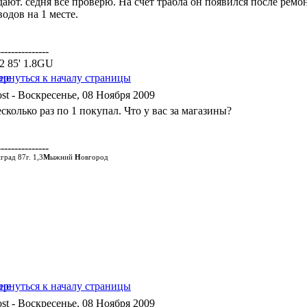
дают. седня все проверю. На счет трабла он появился после ремо
одов на 1 месте.
---------------
a2 85' 1.8GU
- Воскресенье, 08 Ноября 2009
сколько раз по 1 покупал. Что у вас за магазины?
---------------
град 87г. 1,3
М
ыжний
Н
овгород
- Воскресенье, 08 Ноября 2009