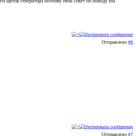
нта щеток генератора поэтому твой совет по поводу ВВ
Отправлено
#6
Отправлено
#7