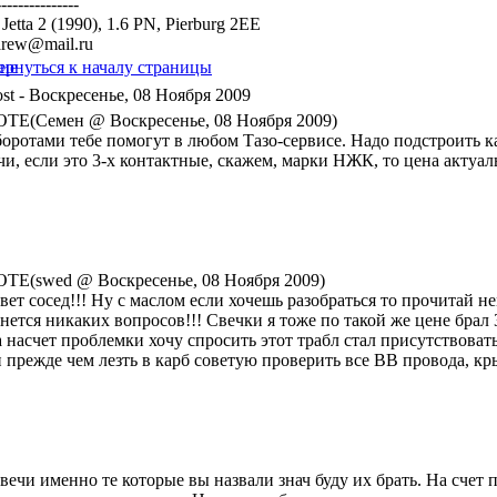
---------------
etta 2 (1990), 1.6 PN, Pierburg 2EE
arew@mail.ru
- Воскресенье, 08 Ноября 2009
TE(Семен @ Воскресенье, 08 Ноября 2009)
боротами тебе помогут в любом Тазо-сервисе. Надо подстроить 
и, если это 3-х контактные, скажем, марки НЖК, то цена актуаль
TE(swed @ Воскресенье, 08 Ноября 2009)
вет сосед!!! Ну с маслом если хочешь разобраться то прочитай н
нется никаких вопросов!!! Свечки я тоже по такой же цене брал
а насчет проблемки хочу спросить этот трабл стал присутствоват
и прежде чем лезть в карб советую проверить все ВВ провода, кр
свечи именно те которые вы назвали знач буду их брать. На счет