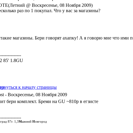
TE(Летний @ Воскресенье, 08 Ноября 2009)
сколько раз по 1 покупал. Что у вас за магазины?
 такие магазины. Бери говорят ахапку! А я говорю мне что ими 
---------------
a2 85' 1.8GU
- Воскресенье, 08 Ноября 2009
чит бери комплект. Бреми на GU ~810р в егзисте
---------------
град 87г. 1,3
М
ыжний
Н
овгород