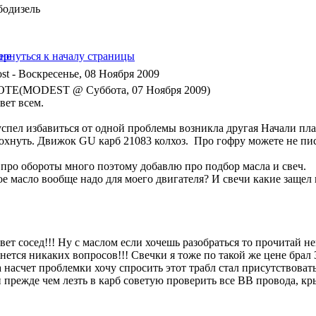
бодизель
- Воскресенье, 08 Ноября 2009
TE(MODEST @ Суббота, 07 Ноября 2009)
вет всем.
успел избавиться от одной проблемы возникла другая Начали пла
лохнуть. Движок GU карб 21083 колхоз. Про гофру можете не писа
 про обороты много поэтому добавлю про подбор масла и свеч.
е масло вообще надо для моего двигателя? И свечи какие защел в
вет сосед!!! Ну с маслом если хочешь разобраться то прочитай н
нется никаких вопросов!!! Свечки я тоже по такой же цене брал
а насчет проблемки хочу спросить этот трабл стал присутствоват
и прежде чем лезть в карб советую проверить все ВВ провода, кр