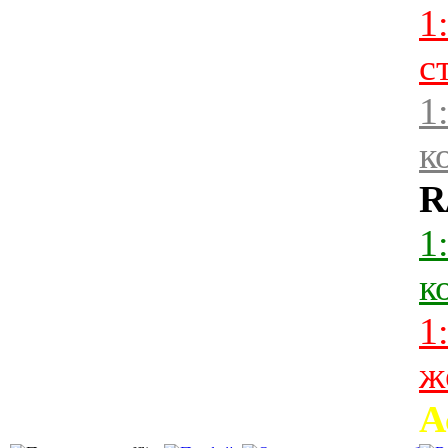
1
с
1
к
R
1
к
1
ж
А