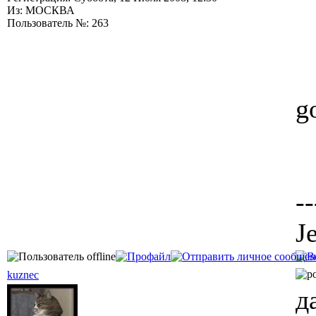
Из: МОСКВА
Пользователь №: 263
g
--
J
kuznec
д