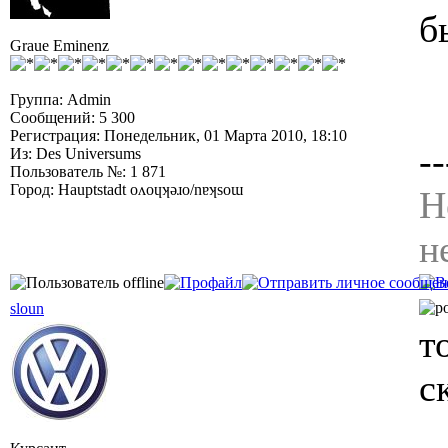
б
Graue Eminenz
Группа: Admin
Сообщений: 5 300
Регистрация: Понедельник, 01 Марта 2010, 18:10
--
Из: Des Universums
Пользователь №: 1 871
Город: Hauptstadt oʌoɥʞǝɹo/nɐʞsoɯ
Н
н
sloun
т
с