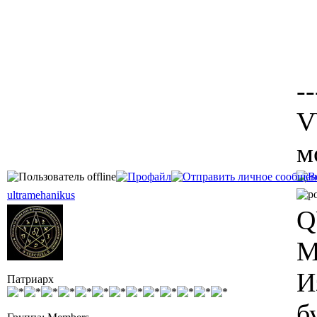
--
V
м
ultramehanikus
Q
М
И
Патриарх
б