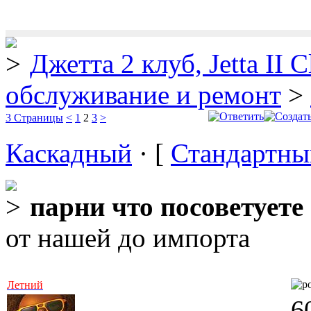
Джетта 2 клуб, Jetta II C
обслуживание и ремонт
>
3 Страницы
<
1
2
3
>
Каскадный
· [
Стандартны
парни что посоветуете
от нашей до импорта
Летний
6