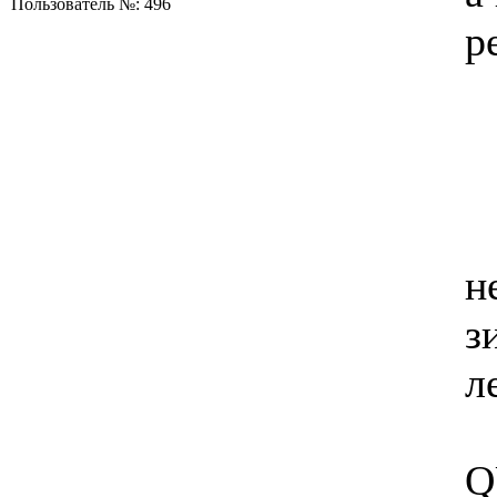
Пользователь №: 496
р
н
з
л
Q