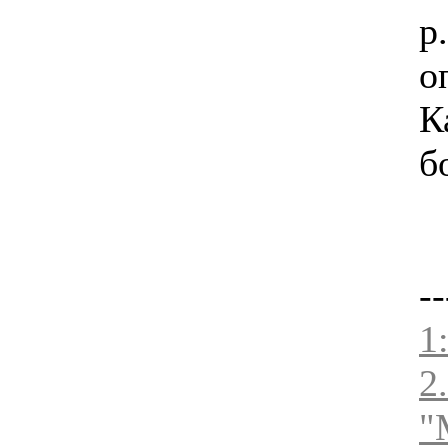
p
о
К
б
--
1
2
"