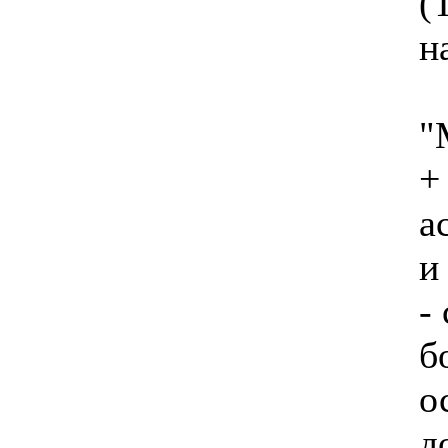
(
н
"
+
а
и
-
б
о
д