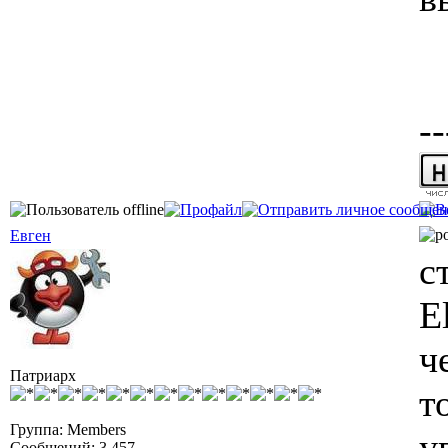
--
Евген
с
E
ч
Патриарх
т
Группа: Members
у
Сообщений: 3 457