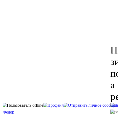
Н
з
п
а
р
Федор