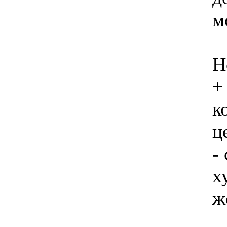
м
Н
+
к
ц
-
х
ж