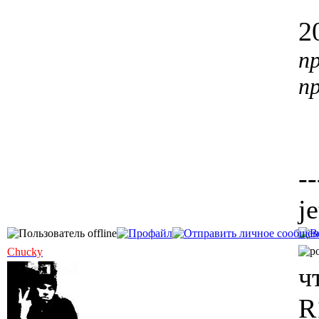
2
п
п
--
j
Chucky
ч
R