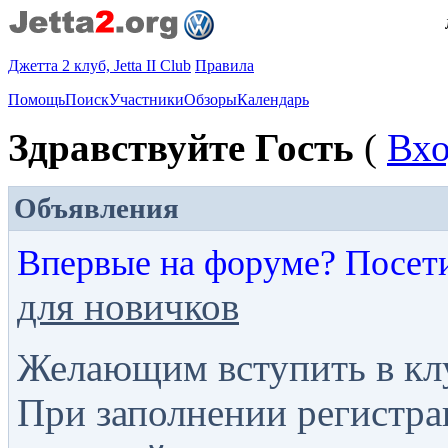
Джетта 2 клуб, Jetta II Club
Правила
Помощь
Поиск
Участники
Обзоры
Календарь
Здравствуйте Гость
(
Вх
Объявления
Впервые на форуме? Посет
для новичков
Желающим вступить в кл
При заполнении регистра