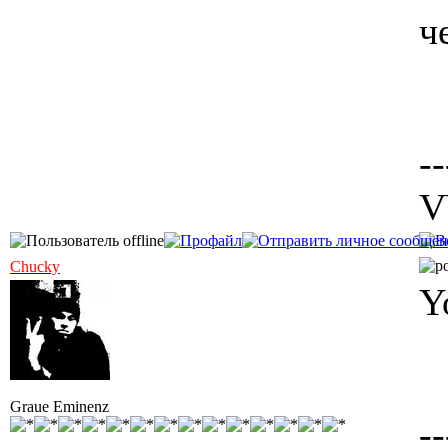
ч
--
V
Chucky
Y
Graue Eminenz
--