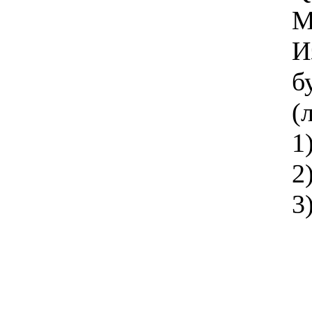
М
И
б
(
1
2
3