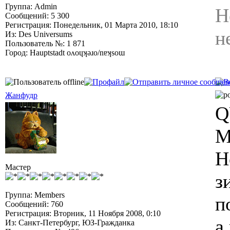
Группа: Admin
Н
Сообщений: 5 300
Регистрация: Понедельник, 01 Марта 2010, 18:10
н
Из: Des Universums
Пользователь №: 1 871
Город: Hauptstadt oʌoɥʞǝɹo/nɐʞsoɯ
Жанфудр
Q
М
Н
Мастер
з
Группа: Members
п
Сообщений: 760
Регистрация: Вторник, 11 Ноября 2008, 0:10
а
Из: Санкт-Петербург, ЮЗ-Гражданка