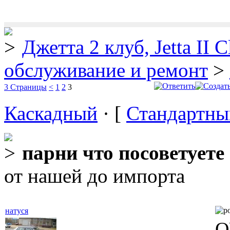
Джетта 2 клуб, Jetta II C
обслуживание и ремонт
>
3 Страницы
<
1
2
3
Каскадный
· [
Стандартны
парни что посоветуете
от нашей до импорта
натуся
Q