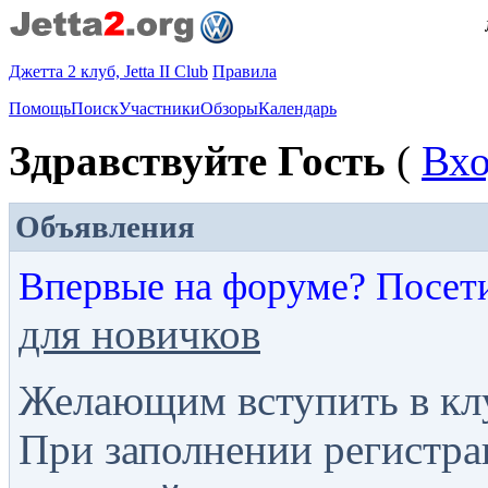
Джетта 2 клуб, Jetta II Club
Правила
Помощь
Поиск
Участники
Обзоры
Календарь
Здравствуйте Гость
(
Вх
Объявления
Впервые на форуме? Посет
для новичков
Желающим вступить в кл
При заполнении регистра