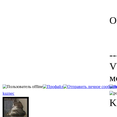
О
--
V
м
kuznec
K