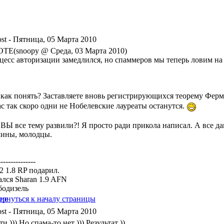
- Пятница, 05 Марта 2010
TE(snoopy @ Среда, 03 Марта 2010)
цесс авторизации замедлился, но спаммеров мы теперь ловим на 
 как понять? Заставляете вновь регистрирующихся теорему Ферм
ас так скоро одни не Нобелевские лауреаты останутся.
ВЫ все тему развили?! Я просто ради прикола написал. А все дав
ины, молодцы.
---------------
a2 1.8 RP подарил.
ался Sharan 1.9 AFN
бодизель
- Пятница, 05 Марта 2010
и ))) Но спама-то нет ))) Результат ))