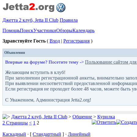
Джетта 2 клуб, Jetta II Club
Правила
Помощь
Поиск
Участники
Обзоры
Календарь
Здравствуйте Гость
(
Вход
|
Регистрация
)
Объявления
Пользование сайтом для
Впервые на форуме? Посетите тему ->
Желающим вступить в клуб!
При заполнении регистрационной анкеты, внимательно запол
При выявлении несоответствий предоставленной информации с
Если регистрация не проходит более 48 часов, можете быть у
С Уважением, Администрация Jetta2.org!
Джетта 2 клуб, Jetta II Club
>
Общение
>
Курилка
2 Страницы
<
1
2
Каскадный
· [
Стандартный
] ·
Линейный