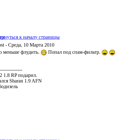
- Среда, 10 Марта 2010
о меньше флудить.
Попал под спам-фильтр.
---------------
a2 1.8 RP подарил.
ался Sharan 1.9 AFN
бодизель