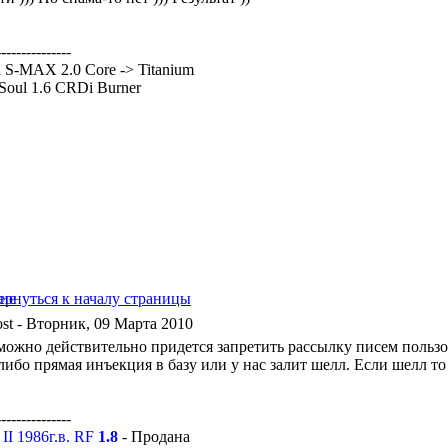
---------------
 S-MAX 2.0 Core -> Titanium
Soul 1.6 CRDi Burner
- Вторник, 09 Марта 2010
можно действительно придется запретить рассылку писем пользо
 либо прямая инъекция в базу или у нас залит шелл. Если шелл т
---------------
a II 1986г.в. RF
1.8
- Продана