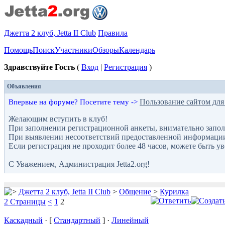
Джетта 2 клуб, Jetta II Club
Правила
Помощь
Поиск
Участники
Обзоры
Календарь
Здравствуйте Гость
(
Вход
|
Регистрация
)
Объявления
Пользование сайтом для
Впервые на форуме? Посетите тему ->
Желающим вступить в клуб!
При заполнении регистрационной анкеты, внимательно запол
При выявлении несоответствий предоставленной информации с
Если регистрация не проходит более 48 часов, можете быть у
С Уважением, Администрация Jetta2.org!
Джетта 2 клуб, Jetta II Club
>
Общение
>
Курилка
2 Страницы
<
1
2
Каскадный
· [
Стандартный
] ·
Линейный