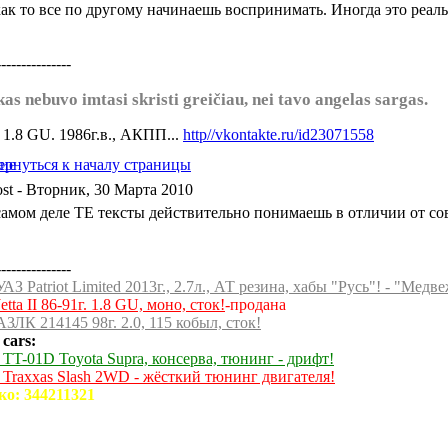
ак то все по другому начинаешь воспринимать. Иногда это реальн
---------------
kas nebuvo imtasi skristi greičiau, nei tavo angelas sargas.
а 1.8 GU. 1986г.в., АКПП...
http//vkontakte.ru/id23071558
- Вторник, 30 Марта 2010
самом деле ТЕ тексты действительно понимаешь в отличии от со
---------------
УАЗ Patriot Limited 2013г., 2.7л., АТ резина, хабы "Русь"! - "Медв
Jetta II 86-91г. 1.8 GU, моно, сток!
-продана
АЗЛК 214145 98г. 2.0, 115 кобыл, сток!
cars:
 TT-01D Toyota Supra, консерва, тюнинг - дрифт!
0 Traxxas Slash 2WD - жёсткий тюнинг двигателя!
ко: 344211321