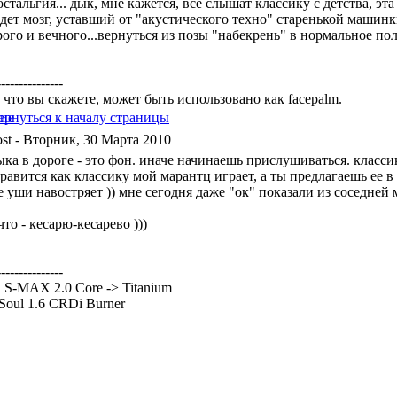
стальгия... дык, мне кажется, все слышат классику с детства, эт
дет мозг, уставший от "акустического техно" старенькой машин
рого и вечного...вернуться из позы "набекрень" в нормальное по
---------------
 что вы скажете, может быть использовано как facepalm.
- Вторник, 30 Марта 2010
ка в дороге - это фон. иначе начинаешь прислушиваться. классика
равится как классику мой марантц играет, а ты предлагаешь ее в
 уши навостряет )) мне сегодня даже "ок" показали из соседней
что - кесарю-кесарево )))
---------------
 S-MAX 2.0 Core -> Titanium
Soul 1.6 CRDi Burner