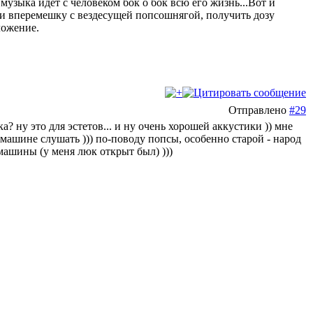
а музыка идёт с человеком бок о бок всю его жизнь...Вот и
ки вперемешку с вездесущей попсошнягой, получить дозу
ложение.
Отправлено
#29
? ну это для эстетов... и ну очень хорошей аккустики )) мне
 машине слушать ))) по-поводу попсы, особенно старой - народ
 машины (у меня люк открыт был) )))