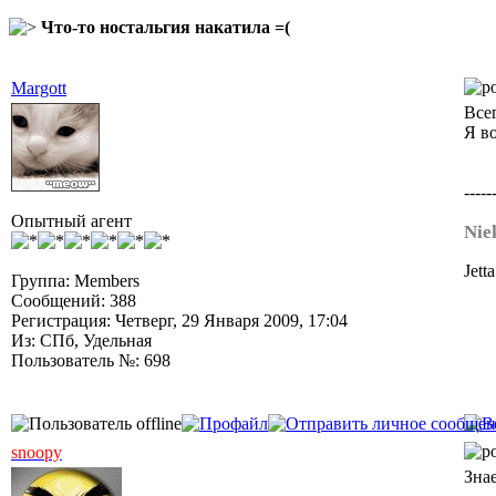
Что-то ностальгия накатила =(
Margott
Всег
Я во
-----
Опытный агент
Nie
Jеtt
Группа: Members
Сообщений: 388
Регистрация: Четверг, 29 Января 2009, 17:04
Из: СПб, Удельная
Пользователь №: 698
snoopy
Зна