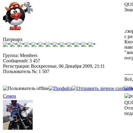
QUO
Зна
,ско
с ра
Патриарх
Кноп
наво
"зи
Группа: Members
погр
Сообщений: 3 457
Регистрация: Воскресенье, 06 Декабря 2009, 21:11
Пользователь №: 1 507
-----
Всё,
Семен
QUO
Отл
педа