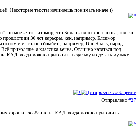
щей. Некоторые тексты начинаешь понимать иначе ))
о". по мне - что Титомир, что Билан - один хрен попса, только
по прошествии 30 лет карьеры, как, например, Блекмор,
окном и из салона бомбит , например, Dire Straits, народ
. Всё приходяще, а классика вечна. Отлично кататься под
о на КАД, когда можно притопить педальку и сделать музыку
Отправлено
#27
ония хороша...особенно на КАД, когда можно притопить