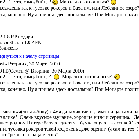
ть! Ты что, самоубийца?
Морально готовишься?
ъезжаешь так к тусовке рокеров и Баха им, или Лебединое озеро
ка, конечно. Ну а причем здесь ностальгия? При Моцарте пожит
---------------
a2 1.8 RP подарил.
ался Sharan 1.9 AFN
бодизель
- Вторник, 30 Марта 2010
TE(Семен @ Вторник, 30 Марта 2010)
ть! Ты что, самоубийца?
Морально готовишься?
ъезжаешь так к тусовке рокеров и Баха им, или Лебединое озер
ка, конечно. Ну а причем здесь ностальгия? При Моцарте пожит
, моя aiwa(читай-Sony) с 4мя динамиками и двумя пищалками на 
аллике". Очень вкусное звучание, хорошие низы и середина. "Ле
ашем родном Питере белую "джетту", бумкающую "классикой" - т
ти, тусовка рокеров такой ход очень даже оценит, (я сам из тех 
и от "реальных пацанчегов".