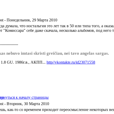
- Понедельник, 29 Марта 2010
да думала, что ностальгия это лет так в 50 или типа того, а оказа
т "Комиссара" себе даже скачала, несколько альбомов, под него 
---------------
kas nebuvo imtasi skristi greičiau, nei tavo angelas sargas.
а 1.8 GU. 1986г.в., АКПП...
http//vkontakte.ru/id23071558
- Вторник, 30 Марта 2010
ешь, как-то со временем приходит переосмысление некоторых ве