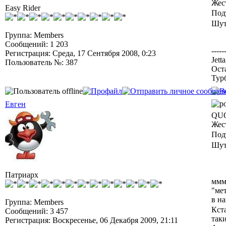
Жес
Easy Rider
Под
Шут
Группа: Members
Сообщений: 1 203
-----
Регистрация: Среда, 17 Сентября 2008, 0:23
Jett
Пользователь №: 387
Ост
Тур
Евген
QUO
Жес
Под
Шут
Патриарх
ммм
"мет
в н
Группа: Members
Кста
Сообщений: 3 457
так
Регистрация: Воскресенье, 06 Декабря 2009, 21:11