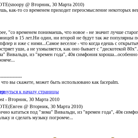
TE(snoopy @ Вторник, 30 Марта 2010)
ешь, как-то со временем приходит переосмысление некоторых ве
рее, "со временем понимаешь, что новое - не значит лучше старог
зницей в 15 лет.Ни один, ни второй не будут так же популярны 
флер и иже с ними...Самое веселое - что когда едешь с открытым 
стряет уши, а не ухмыляется, как оно бывает с "дискотекой 80х"
ма" Вивальди, из "времен года", 40я симфония хороша...особенн
омче...
---------------
 что вы скажете, может быть использовано как facepalm.
- Вторник, 30 Марта 2010
TE(Евген @ Вторник, 30 Марта 2010)
ично кататься под "зима" Вивальди, из "времен года", 40я симф
льку и сделать музыку погромче...