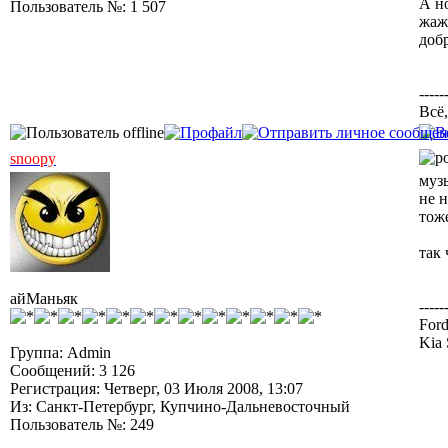
А но
Пользователь №: 1 507
жаж
доб
-----
Всё,
snoopy
музы
не н
тоже
так 
айМаньяк
-----
Ford
Kia 
Группа: Admin
Сообщений: 3 126
Регистрация: Четверг, 03 Июля 2008, 13:07
Из: Санкт-Петербург, Купчино-Дальневосточный
Пользователь №: 249