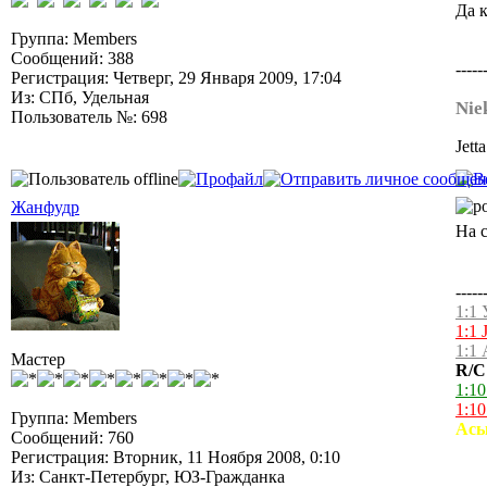
Да к
Группа: Members
Сообщений: 388
-----
Регистрация: Четверг, 29 Января 2009, 17:04
Из: СПб, Удельная
Nie
Пользователь №: 698
Jеtt
Жанфудр
На 
-----
1:1 
1:1 
1:1 
Мастер
R/C 
1:10
1:1
Группа: Members
Ась
Сообщений: 760
Регистрация: Вторник, 11 Ноября 2008, 0:10
Из: Санкт-Петербург, ЮЗ-Гражданка