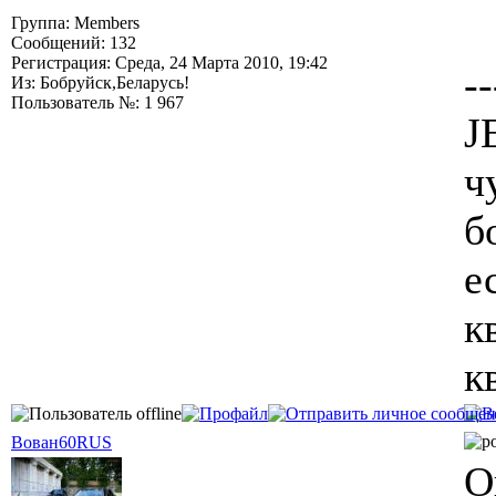
Группа: Members
Сообщений: 132
Регистрация: Среда, 24 Марта 2010, 19:42
--
Из: Бобруйск,Беларусь!
Пользователь №: 1 967
J
ч
б
е
к
к
Вован60RUS
О