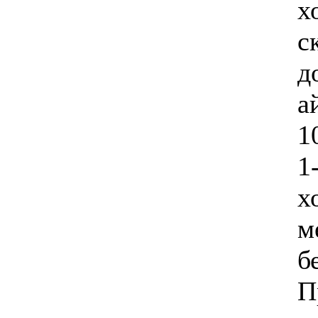
х
с
д
а
1
1
х
м
б
П