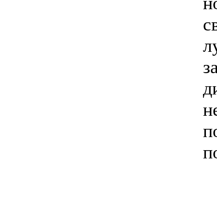
н
с
л
з
д
н
п
п
--