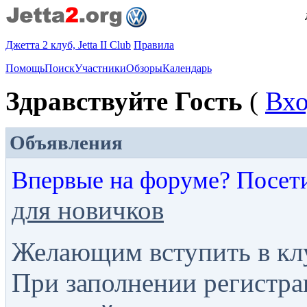
Джетта 2 клуб, Jetta II Club
Правила
Помощь
Поиск
Участники
Обзоры
Календарь
Здравствуйте Гость
(
Вх
Объявления
Впервые на форуме? Посет
для новичков
Желающим вступить в кл
При заполнении регистра