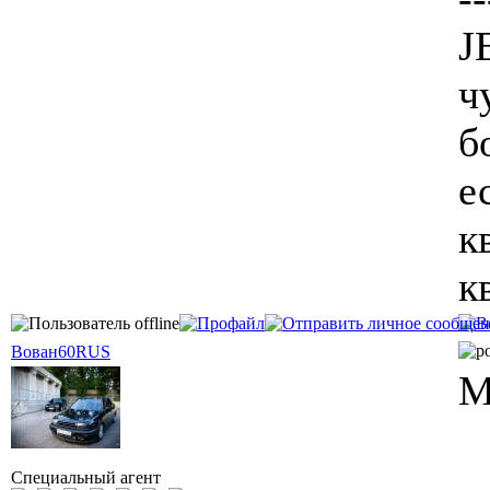
J
ч
б
е
к
к
Вован60RUS
М
Специальный агент