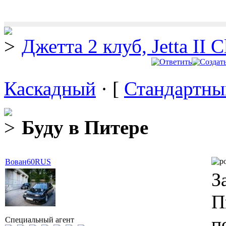
Джетта 2 клуб, Jetta II C
Каскадный
· [
Стандартны
Буду в Питере
Вован60RUS
З
П
п
Специальный агент