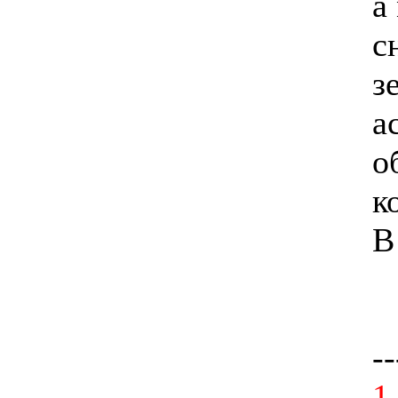
а
с
з
а
о
к
В
--
1