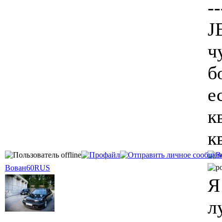
--
J
ч
б
е
к
к
Вован60RUS
Я
л