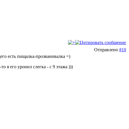
Отправлено
#10
его есть пищалка-прозванивалка =)
то я его уронил слегка - с 9 этажа )))