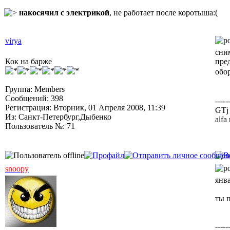
накосячил с электрикой
, не работает после коротыша:(
virya
сни
Кок на барже
пре
обо
Группа: Members
Сообщений: 398
-----
Регистрация: Вторник, 01 Апреля 2008, 11:39
GTj 
Из: Санкт-Петербург,Дыбенко
alfa
Пользователь №: 71
snoopy
янв
ты 
-----