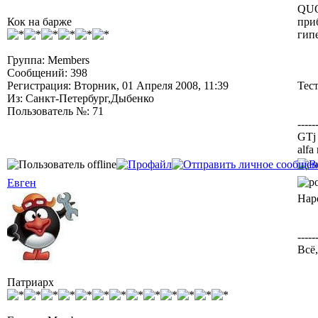
QUO
Кок на барже
приб
гипе
Группа: Members
Сообщений: 398
Регистрация: Вторник, 01 Апреля 2008, 11:39
Тест
Из: Санкт-Петербург,Дыбенко
Пользователь №: 71
-----
GTj 
alfa
Евген
Нар
-----
Всё,
Патриарх