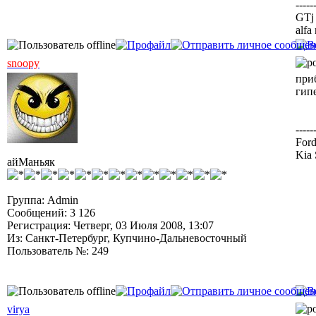
-----
GTj 
alfa
snoopy
приб
гипе
-----
Ford
Kia 
айМаньяк
Группа: Admin
Сообщений: 3 126
Регистрация: Четверг, 03 Июля 2008, 13:07
Из: Санкт-Петербург, Купчино-Дальневосточный
Пользователь №: 249
virya