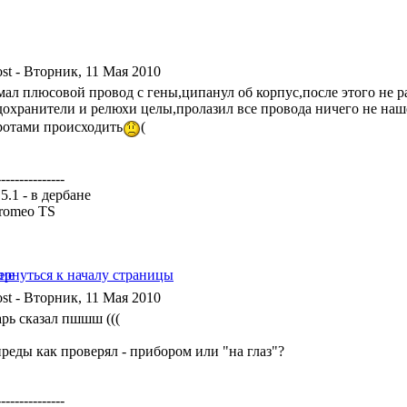
- Вторник, 11 Мая 2010
мал плюсовой провод с гены,ципанул об корпус,после этого не р
дохранители и релюхи целы,пролазил все провода ничего не наш
ротами происходить
(
---------------
5.1 - в дербане
 romeo TS
- Вторник, 11 Мая 2010
арь сказал пшшш (((
преды как проверял - прибором или "на глаз"?
---------------