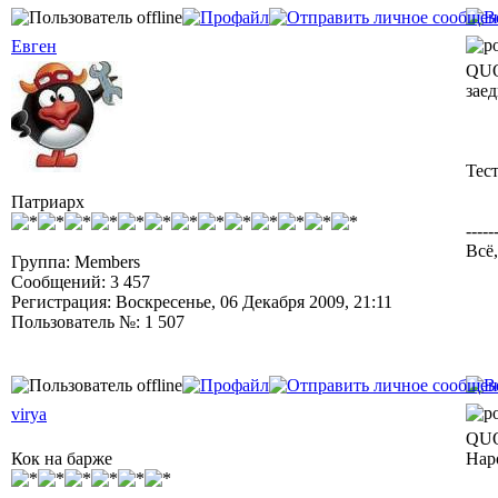
Евген
QUO
заед
Тес
Патриарх
-----
Всё,
Группа: Members
Сообщений: 3 457
Регистрация: Воскресенье, 06 Декабря 2009, 21:11
Пользователь №: 1 507
virya
QUO
Кок на барже
Нар