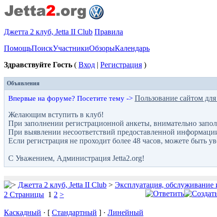
Джетта 2 клуб, Jetta II Club
Правила
Помощь
Поиск
Участники
Обзоры
Календарь
Здравствуйте Гость
(
Вход
|
Регистрация
)
Объявления
Пользование сайтом для
Впервые на форуме? Посетите тему ->
Желающим вступить в клуб!
При заполнении регистрационной анкеты, внимательно запол
При выявлении несоответствий предоставленной информации с
Если регистрация не проходит более 48 часов, можете быть у
С Уважением, Администрация Jetta2.org!
Джетта 2 клуб, Jetta II Club
>
Эксплуатация, обслуживание 
2 Страницы
1
2
>
Каскадный
· [
Стандартный
] ·
Линейный