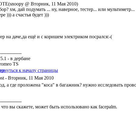
TE(snoopy @ Вторник, 11 Мая 2010)
ор? хм, дай подумать ... ну, наверное, тестер... или мультиметр.
ре ))) а счастья будет )))
ер на даче,да ещё и с коришем электриком посрался:-(
---------------
5.1 - в дербане
 romeo TS
- Вторник, 11 Мая 2010
од, а где проложена "коса" в багажник? нужно исследовать прово
---------------
 что вы скажете, может быть использовано как facepalm.