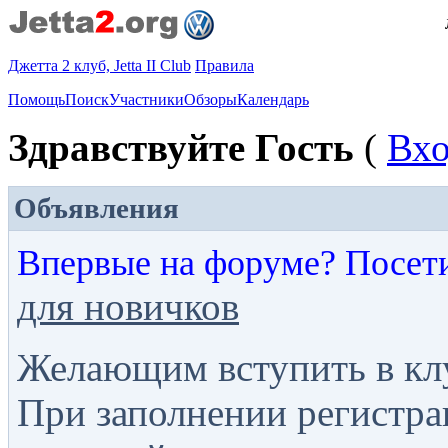
Джетта 2 клуб, Jetta II Club
Правила
Помощь
Поиск
Участники
Обзоры
Календарь
Здравствуйте Гость
(
Вх
Объявления
Впервые на форуме? Посет
для новичков
Желающим вступить в кл
При заполнении регистра