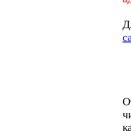
Д
с
О
ч
к