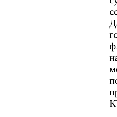
с
с
Д
г
ф
н
м
п
п
К