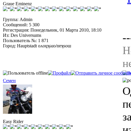
Graue Eminenz
Группа: Admin
Сообщений: 5 300
Регистрация: Понедельник, 01 Марта 2010, 18:10
--
Из: Des Universums
Пользователь №: 1 871
Город: Hauptstadt oʌoɥʞǝɹo/nɐʞsoɯ
Н
н
Семен
О
п
з
Easy Rider
и