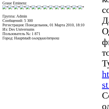
Graue Eminenz
с
Группа: Admin
Д
Сообщений: 5 300
Регистрация: Понедельник, 01 Марта 2010, 18:10
О
Из: Des Universums
Пользователь №: 1 871
Город: Hauptstadt oʌoɥʞǝɹo/nɐʞsoɯ
ф
т
Т
h
s
С
о