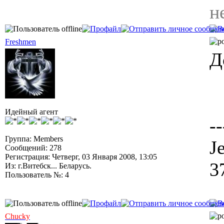
н
Freshmen
Д
Идейный агент
--
Группа: Members
J
Сообщений: 278
Регистрация: Четверг, 03 Января 2008, 13:05
3
Из: г.Витебск... Беларусь.
Пользователь №: 4
Chucky