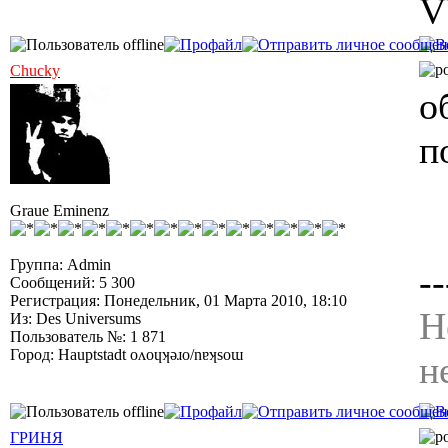
V
Chucky
о
п
Graue Eminenz
Группа: Admin
--
Сообщений: 5 300
Регистрация: Понедельник, 01 Марта 2010, 18:10
Н
Из: Des Universums
Пользователь №: 1 871
Город: Hauptstadt oʌoɥʞǝɹo/nɐʞsoɯ
н
ГРИНЯ