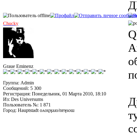
Д
Chucky
Q
А
о
Graue Eminenz
п
Группа: Admin
Сообщений: 5 300
Регистрация: Понедельник, 01 Марта 2010, 18:10
Д
Из: Des Universums
Пользователь №: 1 871
Город: Hauptstadt oʌoɥʞǝɹo/nɐʞsoɯ
т
с