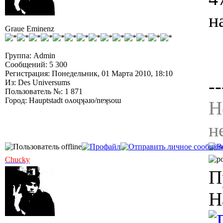
н
Graue Eminenz
Группа: Admin
Сообщений: 5 300
Регистрация: Понедельник, 01 Марта 2010, 18:10
--
Из: Des Universums
Пользователь №: 1 871
Город: Hauptstadt oʌoɥʞǝɹo/nɐʞsoɯ
Н
н
Chucky
П
Н