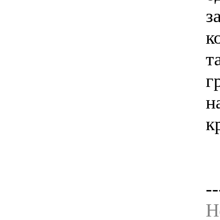
з
к
т
г
н
к
--
Н