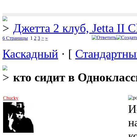
Джетта 2 клуб, Jetta II C
6 Страницы
1
2
3
>
»
Каскадный
· [
Стандартны
кто сидит в Одноклас
Chucky
И
н
к