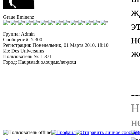
ж
Graue Eminenz
э
Группа: Admin
н
Сообщений: 5 300
Регистрация: Понедельник, 01 Марта 2010, 18:10
ж
Из: Des Universums
Пользователь №: 1 871
Город: Hauptstadt oʌoɥʞǝɹo/nɐʞsoɯ
--
Н
н