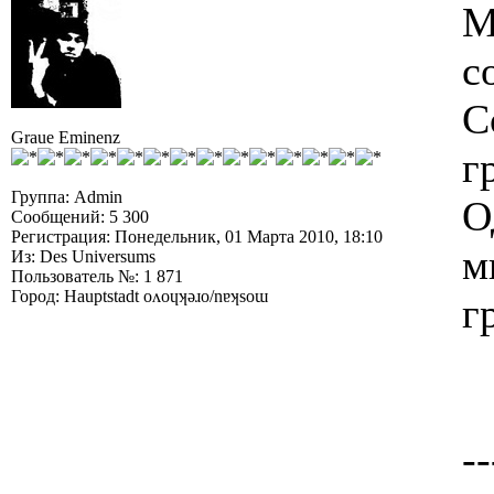
М
с
С
Graue Eminenz
г
Группа: Admin
О
Сообщений: 5 300
Регистрация: Понедельник, 01 Марта 2010, 18:10
м
Из: Des Universums
Пользователь №: 1 871
Город: Hauptstadt oʌoɥʞǝɹo/nɐʞsoɯ
г
--