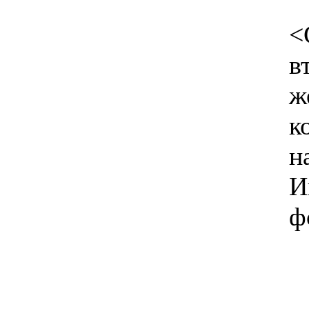
<
в
ж
к
н
И
ф
--