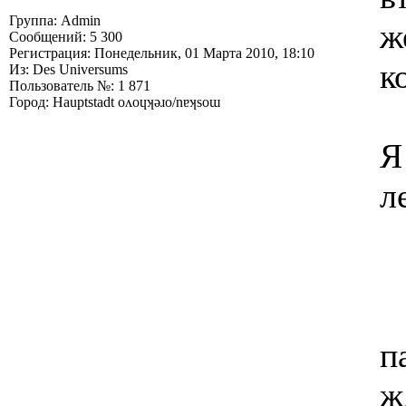
Группа: Admin
ж
Сообщений: 5 300
Регистрация: Понедельник, 01 Марта 2010, 18:10
к
Из: Des Universums
Пользователь №: 1 871
Город: Hauptstadt oʌoɥʞǝɹo/nɐʞsoɯ
Я
л
п
ж