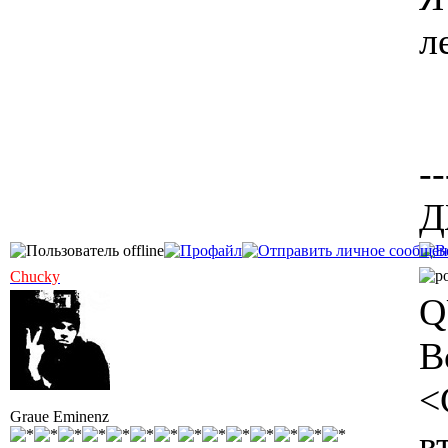
л
--
Д
Chucky
Q
В
<
Graue Eminenz
в