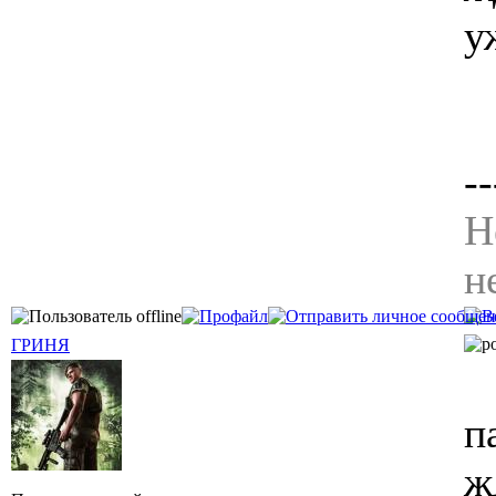
у
--
Н
н
ГРИНЯ
п
ж