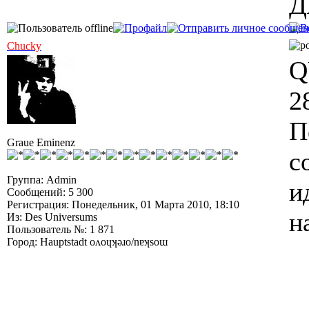
Д
Chucky
Q
2
П
Graue Eminenz
с
Группа: Admin
и
Сообщений: 5 300
Регистрация: Понедельник, 01 Марта 2010, 18:10
н
Из: Des Universums
Пользователь №: 1 871
Город: Hauptstadt oʌoɥʞǝɹo/nɐʞsoɯ