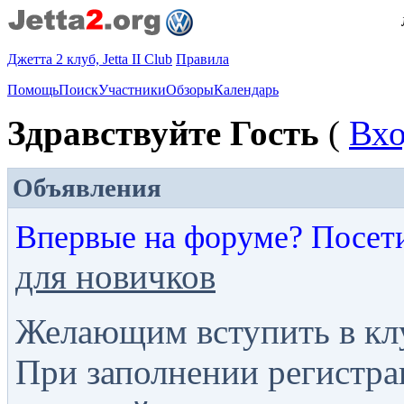
Джетта 2 клуб, Jetta II Club
Правила
Помощь
Поиск
Участники
Обзоры
Календарь
Здравствуйте Гость
(
Вх
Объявления
Впервые на форуме? Посет
для новичков
Желающим вступить в кл
При заполнении регистра