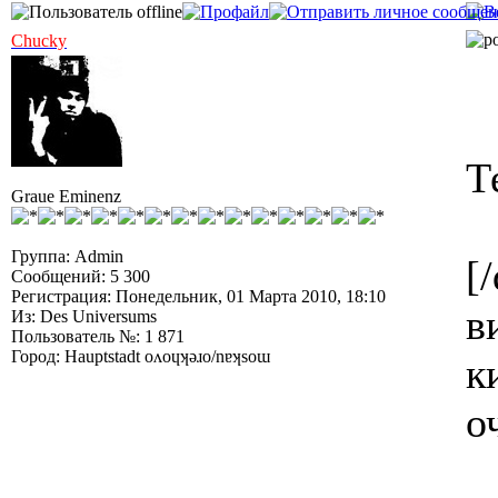
Chucky
Т
Graue Eminenz
Группа: Admin
[
Сообщений: 5 300
Регистрация: Понедельник, 01 Марта 2010, 18:10
в
Из: Des Universums
Пользователь №: 1 871
Город: Hauptstadt oʌoɥʞǝɹo/nɐʞsoɯ
к
о