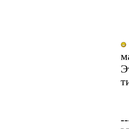
м
Э
т
--