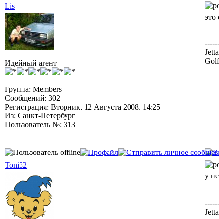
Lis
это
-----
Jett
Golf
Идейный агент
Группа: Members
Сообщений: 302
Регистрация: Вторник, 12 Августа 2008, 14:25
Из: Санкт-Петербург
Пользователь №: 313
Toni32
у н
-----
Jett