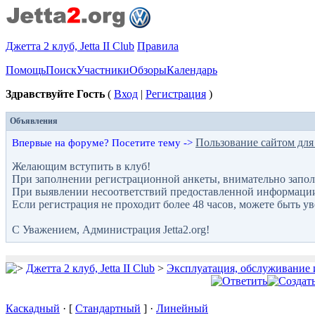
Джетта 2 клуб, Jetta II Club
Правила
Помощь
Поиск
Участники
Обзоры
Календарь
Здравствуйте Гость
(
Вход
|
Регистрация
)
Объявления
Пользование сайтом для
Впервые на форуме? Посетите тему ->
Желающим вступить в клуб!
При заполнении регистрационной анкеты, внимательно запол
При выявлении несоответствий предоставленной информации с
Если регистрация не проходит более 48 часов, можете быть у
С Уважением, Администрация Jetta2.org!
Джетта 2 клуб, Jetta II Club
>
Эксплуатация, обслуживание 
Каскадный
· [
Стандартный
] ·
Линейный