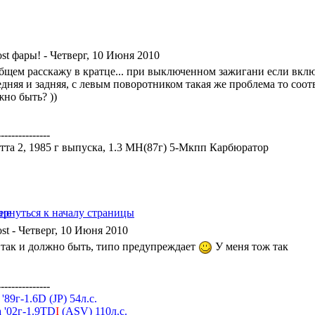
фары!
- Четверг, 10 Июня 2010
бщем расскажу в кратце... при выключенном зажигани если вклю
едняя и задняя, с левым поворотником такая же проблема то соот
жно быть? ))
---------------
тта 2, 1985 г выпуска, 1.3 MH(87г) 5-Мкпп Карбюратор
- Четверг, 10 Июня 2010
 так и должно быть, типо предупреждает
У меня тож так
---------------
a '89г-1.6D (JP) 54л.с.
 '02г-1.9TD
I
(ASV) 110л.с.