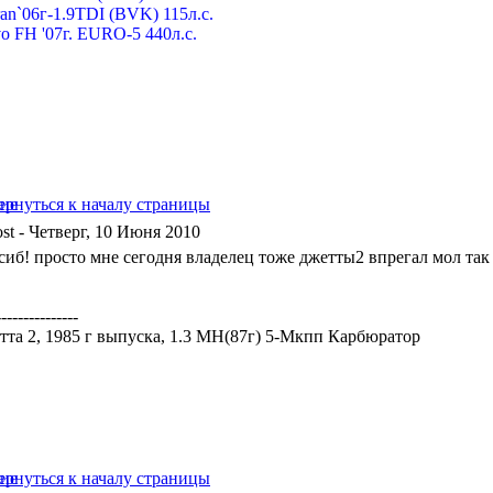
an`06г-1.9TDI (BVK) 115л.с.
o FH '07г. EURO-5 440л.с.
- Четверг, 10 Июня 2010
иб! просто мне сегодня владелец тоже джетты2 впрегал мол так б
---------------
тта 2, 1985 г выпуска, 1.3 MH(87г) 5-Мкпп Карбюратор