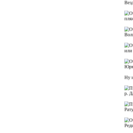
Вез
пля
Вол
или 
Юрм
Ну 
р. Д
Рат
Ред