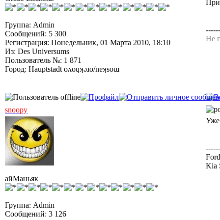
При
Группа: Admin
-----
Сообщений: 5 300
Не г
Регистрация: Понедельник, 01 Марта 2010, 18:10
Из: Des Universums
Пользователь №: 1 871
Город: Hauptstadt oʌoɥʞǝɹo/nɐʞsoɯ
snoopy
Уже
-----
Ford
Kia 
айМаньяк
Группа: Admin
Сообщений: 3 126