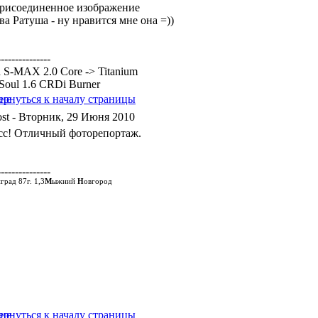
а Ратуша - ну нравится мне она =))
---------------
 S-MAX 2.0 Core -> Titanium
Soul 1.6 CRDi Burner
- Вторник, 29 Июня 2010
сс! Отличный фоторепортаж.
---------------
град 87г. 1,3
М
ыжний
Н
овгород