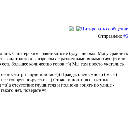
Отправлено
#5
оший. С питерским сравнивать не буду - не был. Могу сравнить
сть зона только для взрослых с различными видами саун (6 или
о есть большее количество горок =)) Мы там просто укатались
не посмотри - ауди или вв =)) Правда, очень много бмв =)
и все говорят по-русски. =) Стоянки почти все платные.
 =(( а отсутствие глушителя и полночи гонять по улице -
такого нет, поверьте =)