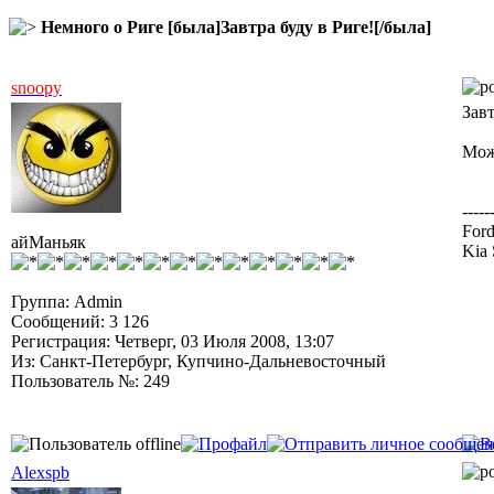
Немного о Риге [была]Завтра буду в Риге![/была]
snoopy
Зав
Мож
-----
Ford
айМаньяк
Kia 
Группа: Admin
Сообщений: 3 126
Регистрация: Четверг, 03 Июля 2008, 13:07
Из: Санкт-Петербург, Купчино-Дальневосточный
Пользователь №: 249
Alexspb