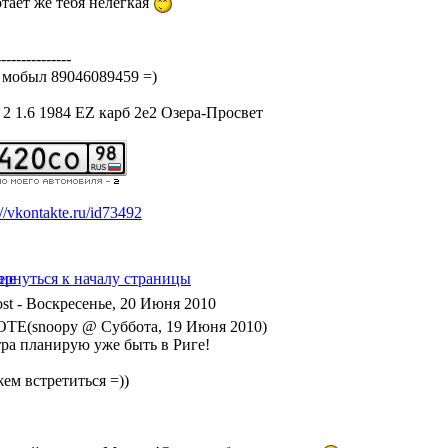
отает же тебя нелёгкая
---------------
 мобыл 89046089459 =)
a 2 1.6 1984 EZ карб 2е2 Озера-Просвет
://vkontakte.ru/id73492
- Воскресенье, 20 Июня 2010
TE(snoopy @ Суббота, 19 Июня 2010)
тра планирую уже быть в Риге!
ем встретиться =))