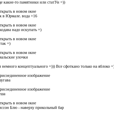
де какие-то памятники или статУи =))
ж в Юрмале. вода +16
кодава надо искупать =)
так =)
альские улочки
и немного концептуального =))) Все сфоткано только на яблоко =
аугава
уша
иссон Блю - наверху прикольный бар