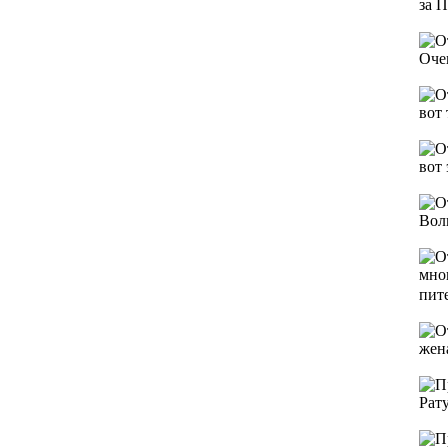
за 
Оче
вот 
вот 
Вол
мно
пите
жена
Рат