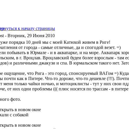
- Вторник, 29 Июня 2010
 уже порядка 10 дней мы с моей Катюхой живем в Риге!
атления от города - самые отличные, да и спогодой везет. =)
ели побывать в Юрмале - и в аквапарке, и на море. Аквапарк хор
льским, в г. Вроцлав. Вроцлавский будеи более взрослым - там е
идов) и различными джакузи и спа. В юрмальском такого нет. Зат
е ощущение, что Рига - это город, спонсируемый ВАГом =) Куда 
 почти как в Питере. Что-то дороже, что-то дешевле (!!!). Почт
т меня только чайки ночью, и мотоциклисты - тут у них свои пдд
че, от них одни проблемы ((( плюс носятся по трассам - в питере 
ного фото.
хали с собакой