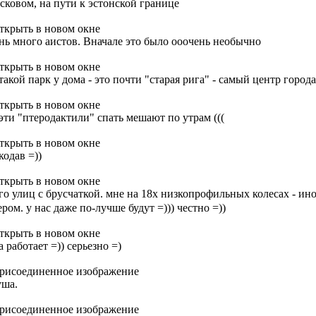
Псковом, на пути к эстонской границе
нь много аистов. Вначале это было ооочень необычно
такой парк у дома - это почти "старая рига" - самый центр города
эти "птеродактили" спать мешают по утрам (((
кодав =))
го улиц с брусчаткой. мне на 18х низкопрофильных колесах - ин
ром. у нас даже по-лучше будут =))) честно =))
 работает =)) серьезно =)
уша.