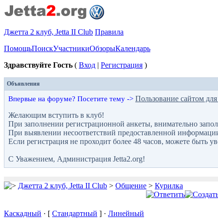
Джетта 2 клуб, Jetta II Club
Правила
Помощь
Поиск
Участники
Обзоры
Календарь
Здравствуйте Гость
(
Вход
|
Регистрация
)
Объявления
Пользование сайтом для
Впервые на форуме? Посетите тему ->
Желающим вступить в клуб!
При заполнении регистрационной анкеты, внимательно запол
При выявлении несоответствий предоставленной информации с
Если регистрация не проходит более 48 часов, можете быть у
С Уважением, Администрация Jetta2.org!
Джетта 2 клуб, Jetta II Club
>
Общение
>
Курилка
Каскадный
· [
Стандартный
] ·
Линейный