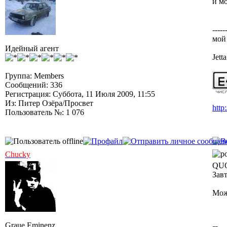
и м
-----
мой
Идейный агент
Jett
Группа: Members
Сообщений: 336
Регистрация: Суббота, 11 Июля 2009, 11:55
Из: Питер Озёра/Просвет
http
Пользователь №: 1 076
Chucky
QUO
Зав
Мож
Graue Eminenz