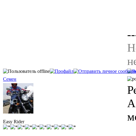
--
Н
н
Семен
Р
А
м
Easy Rider