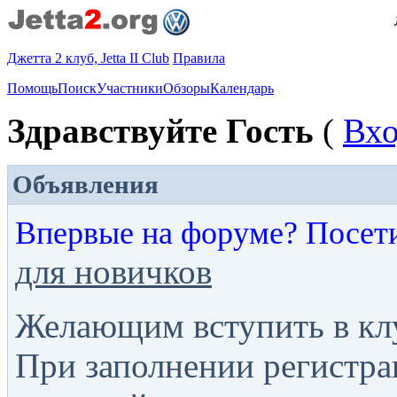
Джетта 2 клуб, Jetta II Club
Правила
Помощь
Поиск
Участники
Обзоры
Календарь
Здравствуйте Гость
(
Вх
Объявления
Впервые на форуме? Посет
для новичков
Желающим вступить в кл
При заполнении регистра