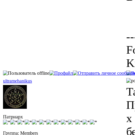
--
F
K
ultramehanikus
Т
П
х
Патриарх
б
Группа: Members