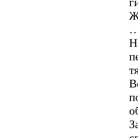
г
Ж
Н
п
т
В
п
о
З
с