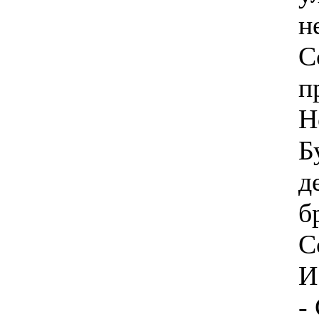
н
С
п
Н
Б
д
б
С
И
-