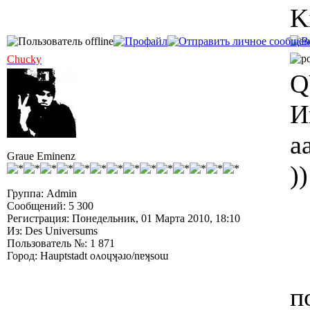
K
Chucky
Q
И
а
Graue Eminenz
)
Группа: Admin
Сообщений: 5 300
Регистрация: Понедельник, 01 Марта 2010, 18:10
Из: Des Universums
Пользователь №: 1 871
Город: Hauptstadt oʌoɥʞǝɹo/nɐʞsoɯ
п