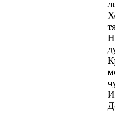
л
Х
т
Н
д
К
м
ч
И
Д