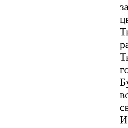
з
ц
Т
р
Т
г
Б
в
с
И