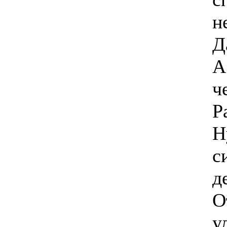
н
Д
А
ч
Р
Н
с
д
О
у