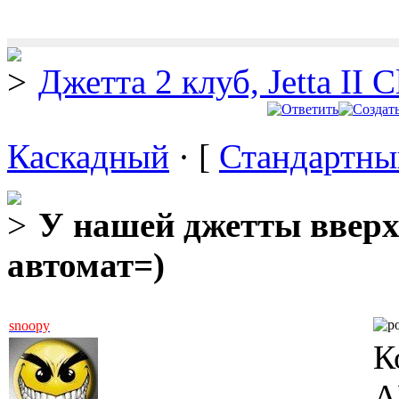
Джетта 2 клуб, Jetta II C
Каскадный
· [
Стандартны
У нашей джетты вверх
автомат=)
snoopy
К
А