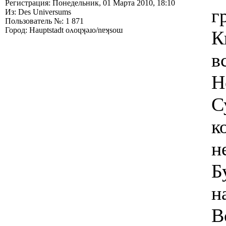
Регистрация: Понедельник, 01 Марта 2010, 18:10
г
Из: Des Universums
Пользователь №: 1 871
Город: Hauptstadt oʌoɥʞǝɹo/nɐʞsoɯ
К
в
Н
С
к
н
Б
н
В