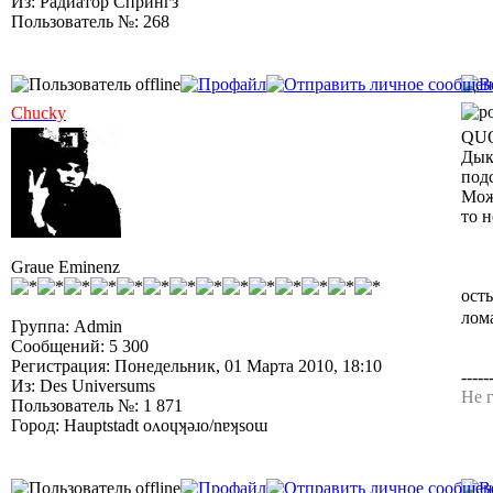
Из: Радиатор Спрингз
Пользователь №: 268
Chucky
QUO
Дык 
под
Можн
то н
Graue Eminenz
осты
лом
Группа: Admin
Сообщений: 5 300
Регистрация: Понедельник, 01 Марта 2010, 18:10
-----
Из: Des Universums
Не г
Пользователь №: 1 871
Город: Hauptstadt oʌoɥʞǝɹo/nɐʞsoɯ