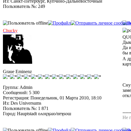
Из: Санкт-Петербург, Купчино-Дальневосточный
Пользователь №: 249
Chucky
QUO
Дык 
Да 
бы 
А д
карт
Graue Eminenz
Сну
Группа: Admin
зам
Сообщений: 5 300
отк
Регистрация: Понедельник, 01 Марта 2010, 18:10
Из: Des Universums
Пользователь №: 1 871
-----
Город: Hauptstadt oʌoɥʞǝɹo/nɐʞsoɯ
Не г