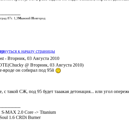
---------------
град 87г. 1,3
М
ыжний
Н
овгород
- Вторник, 03 Августа 2010
TE(Chucky @ Вторник, 03 Августа 2010)
не-вроде он собирал под 95й
е, с такой СЖ, под 95 будет тааакая детонация... или угол опере
---------------
 S-MAX 2.0 Core -> Titanium
Soul 1.6 CRDi Burner