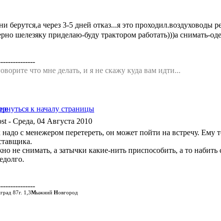
ни берутся,а через 3-5 дней отказ...я это проходил.воздуховоды 
ерно шелезяку приделаю-буду трактором работать)))а снимать-оде
---------------
оворите что мне делать, и я не скажу куда вам идти...
- Среда, 04 Августа 2010
надо с менежером перетереть, он может пойти на встречу. Ему то
ставщика.
о не снимать, а затычки какие-нить приспособить, а то набить с
едолго.
---------------
град 87г. 1,3
М
ыжний
Н
овгород