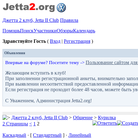
Джетта 2 клуб, Jetta II Club
Правила
Помощь
Поиск
Участники
Обзоры
Календарь
Здравствуйте Гость
(
Вход
|
Регистрация
)
Объявления
Пользование сайтом для
Впервые на форуме? Посетите тему ->
Желающим вступить в клуб!
При заполнении регистрационной анкеты, внимательно запол
При выявлении несоответствий предоставленной информации с
Если регистрация не проходит более 48 часов, можете быть у
С Уважением, Администрация Jetta2.org!
Джетта 2 клуб, Jetta II Club
>
Общение
>
Курилка
2 Страницы
<
1
2
Каскадный
· [
Стандартный
] ·
Линейный