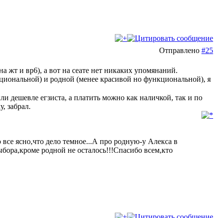
Отправлено
#25
а жт и вр6), а вот на сеате нет никаких упомянаний.
кциональной) и родной (менее красивой но функциональной), я
ли дешевле егзиста, а платить можно как наличкой, так и по
у, забрал.
 все ясно,что дело темное...А про родную-у Алекса в
бора,кроме родной не осталось!!!Спасибо всем,кто