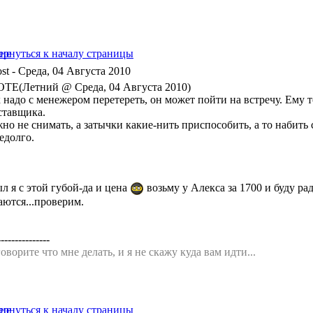
- Среда, 04 Августа 2010
TE(Летний @ Среда, 04 Августа 2010)
надо с менежером перетереть, он может пойти на встречу. Ему то
ставщика.
о не снимать, а затычки какие-нить приспособить, а то набить с
едолго.
л я с этой губой-да и цена
возьму у Алекса за 1700 и буду ра
аются...проверим.
---------------
оворите что мне делать, и я не скажу куда вам идти...