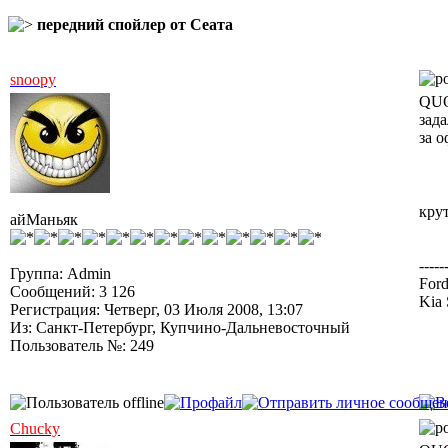
передний спойлер от Сеата
snoopy
QUO
зад
за 
крут
айМаньяк
-----
Группа: Admin
Ford
Сообщений: 3 126
Kia 
Регистрация: Четверг, 03 Июля 2008, 13:07
Из: Санкт-Петербург, Купчино-Дальневосточный
Пользователь №: 249
Chucky