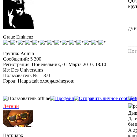
QUO
крут
да 
Graue Eminenz
-----
Не г
Группа: Admin
Сообщений: 5 300
Регистрация: Понедельник, 01 Марта 2010, 18:10
Из: Des Universums
Пользователь №: 1 871
Город: Hauptstadt oʌoɥʞǝɹo/nɐʞsoɯ
Летний
Дык 
Да 
бы 
А д
Патриарх
карт