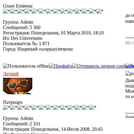
Graue Eminenz
да о
нав
Группа: Admin
Сообщений: 5 300
Регистрация: Понедельник, 01 Марта 2010, 18:10
-----
Из: Des Universums
Не г
Пользователь №: 1 871
Город: Hauptstadt oʌoɥʞǝɹo/nɐʞsoɯ
Летний
Дык 
под
Можн
то н
Патриарх
-----
Ленин
Группа: Admin
Сообщений: 2 331
Регистрация: Понедельник, 14 Июля 2008, 20:45