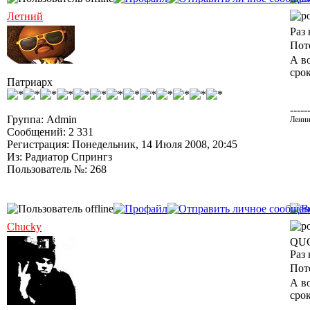
Летний
Раз
Пот
А во
срок
Патриарх
-----
Группа: Admin
Ленин
Сообщений: 2 331
Регистрация: Понедельник, 14 Июля 2008, 20:45
Из: Радиатор Спрингз
Пользователь №: 268
Chucky
QUO
Раз
Пот
А во
срок