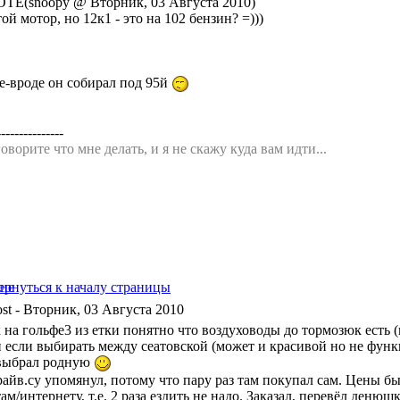
TE(snoopy @ Вторник, 03 Августа 2010)
ой мотор, но 12к1 - это на 102 бензин? =)))
не-вроде он собирал под 95й
---------------
оворите что мне делать, и я не скажу куда вам идти...
- Вторник, 03 Августа 2010
на гольфе3 из етки понятно что воздуховоды до тормозюк есть (н
и если выбирать между сеатовской (может и красивой но не фун
выбрал родную
райв.су упомянул, потому что пару раз там покупал сам. Цены бы
ам/интернету, т.е. 2 раза ездить не надо. Заказал, перевёл денюшк