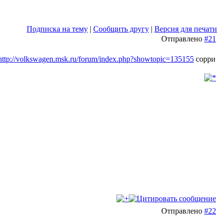
Подписка на тему
|
Сообщить другу
|
Версия для печати
Отправлено
#21
http://volkswagen.msk.ru/forum/index.php?showtopic=135155
сорри
Отправлено
#22