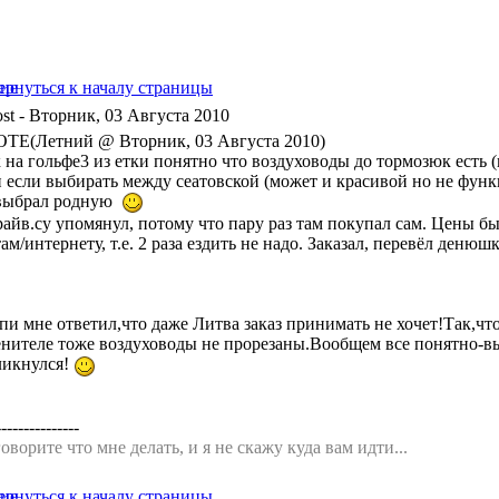
- Вторник, 03 Августа 2010
TE(Летний @ Вторник, 03 Августа 2010)
на гольфе3 из етки понятно что воздуховоды до тормозюк есть (н
и если выбирать между сеатовской (может и красивой но не фун
выбрал родную
райв.су упомянул, потому что пару раз там покупал сам. Цены бы
ам/интернету, т.е. 2 раза ездить не надо. Заказал, перевёл денюшк
пи мне ответил,что даже Литва заказ принимать не хочет!Так,что
енителе тоже воздуховоды не прорезаны.Вообщем все понятно-вы
ликнулся!
---------------
оворите что мне делать, и я не скажу куда вам идти...