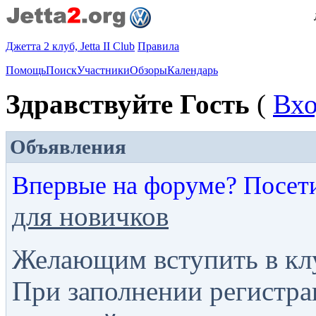
Джетта 2 клуб, Jetta II Club
Правила
Помощь
Поиск
Участники
Обзоры
Календарь
Здравствуйте Гость
(
Вх
Объявления
Впервые на форуме? Посет
для новичков
Желающим вступить в кл
При заполнении регистра