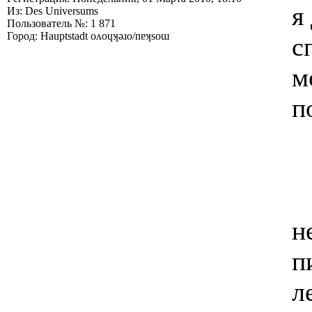
я
Из: Des Universums
Пользователь №: 1 871
Город: Hauptstadt oʌoɥʞǝɹo/nɐʞsoɯ
с
м
п
н
п
л