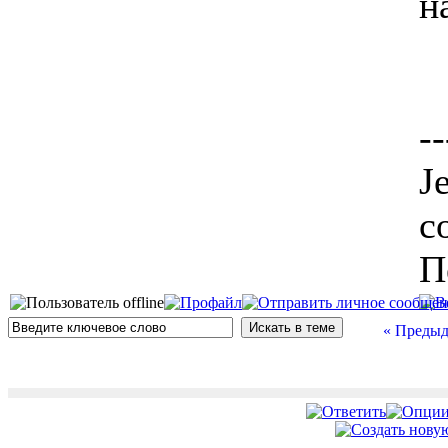
н
--
J
с
П
« Предыд