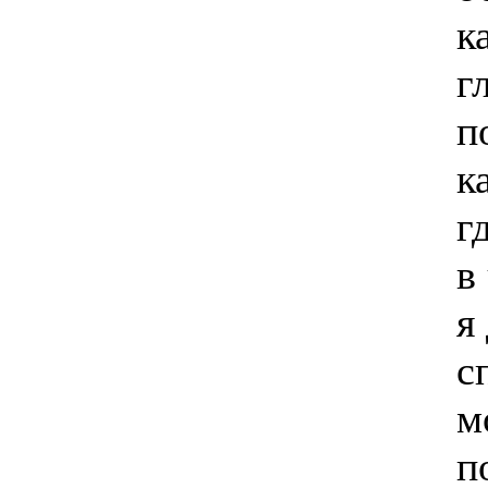
к
г
п
к
г
в
я
с
м
п