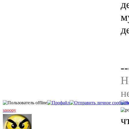
д
м
д
--
Н
н
snoopy
ч