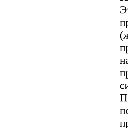
Э
п
(
п
н
п
с
П
п
п