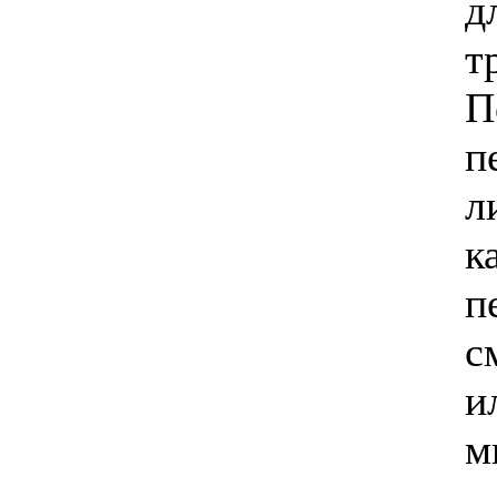
д
т
П
п
л
к
п
с
и
м