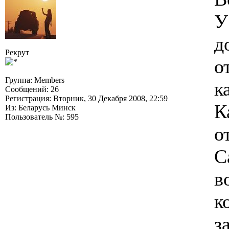
У
д
Рекрут
о
Группа: Members
к
Сообщений: 26
Регистрация: Вторник, 30 Декабря 2008, 22:59
К
Из: Беларусь Минск
Пользователь №: 595
о
С
в
к
з