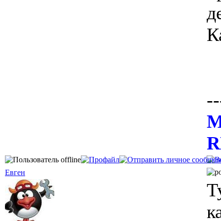
д
К
--
М
R
Евген
Т
к