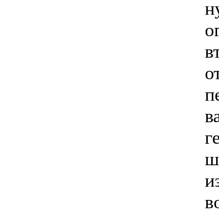
н
о
в
о
п
в
г
ш
и
в