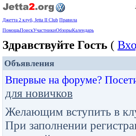
Джетта 2 клуб, Jetta II Club
Правила
Помощь
Поиск
Участники
Обзоры
Календарь
Здравствуйте Гость
(
Вх
Объявления
Впервые на форуме? Посет
для новичков
Желающим вступить в кл
При заполнении регистра