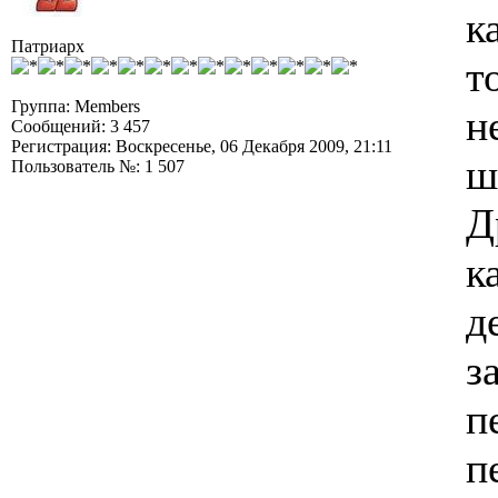
к
Патриарх
т
Группа: Members
н
Сообщений: 3 457
Регистрация: Воскресенье, 06 Декабря 2009, 21:11
ш
Пользователь №: 1 507
Д
к
д
з
п
п