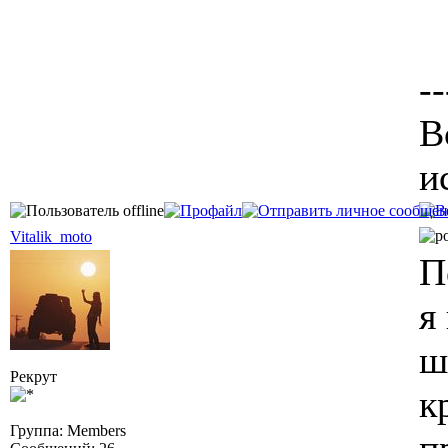
--
В
и
Vitalik_moto
П
я
ш
Рекрут
к
Группа: Members