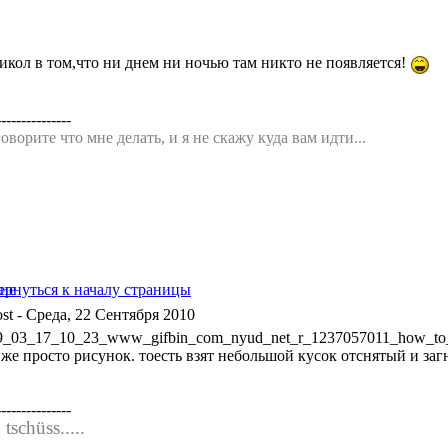
рикол в том,что ни днем ни ночью там никто не появляется!
---------------
оворите что мне делать, и я не скажу куда вам идти...
- Среда, 22 Сентября 2010
9_03_17_10_23_www_gifbin_com_nyud_net_r_1237057011_how_to_k
 же просто рисунок. тоесть взят небольшой кусок отснятый и заг
---------------
tschüss.....