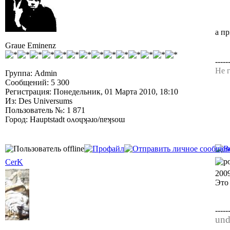
а п
Graue Eminenz
-----
Не г
Группа: Admin
Сообщений: 5 300
Регистрация: Понедельник, 01 Марта 2010, 18:10
Из: Des Universums
Пользователь №: 1 871
Город: Hauptstadt oʌoɥʞǝɹo/nɐʞsoɯ
CerK
200
Это
-----
und 