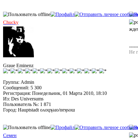
Chucky
жде
-----
Не г
Graue Eminenz
Группа: Admin
Сообщений: 5 300
Регистрация: Понедельник, 01 Марта 2010, 18:10
Из: Des Universums
Пользователь №: 1 871
Город: Hauptstadt oʌoɥʞǝɹo/nɐʞsoɯ
Семен