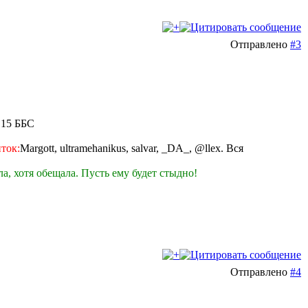
Отправлено
#3
 15 ББС
ток:
Margott, ultramehanikus, salvar, _DA_, @llex. Вся
а, хотя обещала. Пусть ему будет стыдно!
Отправлено
#4