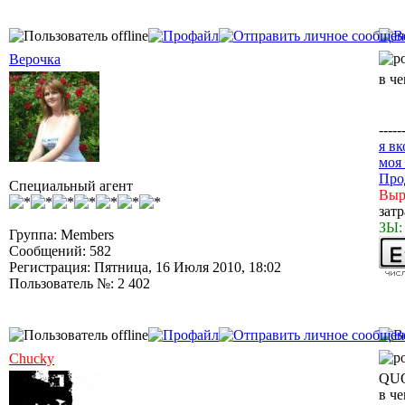
Верочка
в ч
-----
я вк
моя
Про
Специальный агент
Выр
зат
ЗЫ:
Группа: Members
Сообщений: 582
Регистрация: Пятница, 16 Июля 2010, 18:02
Пользователь №: 2 402
Chucky
QUO
в ч