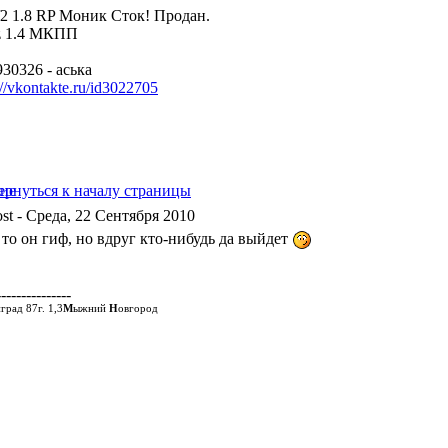
f2 1.8 RP Моник Сток! Продан.
z 1.4 МКПП
30326 - аська
://vkontakte.ru/id3022705
- Среда, 22 Сентября 2010
 то он гиф, но вдруг кто-нибудь да выйдет
---------------
град 87г. 1,3
М
ыжний
Н
овгород