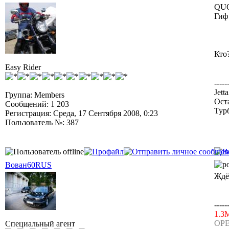
QUO
Гиф
Кто?
Easy Rider
-----
Jett
Группа: Members
Ост
Сообщений: 1 203
Тур
Регистрация: Среда, 17 Сентября 2008, 0:23
Пользователь №: 387
Вован60RUS
Ждём
-----
1.3
OPE
Специальный агент