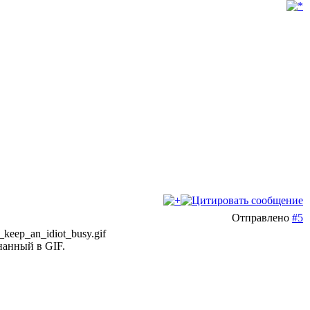
Отправлено
#5
eep_an_idiot_busy.gif
нанный в GIF.