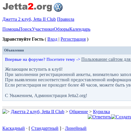
Джетта 2 клуб, Jetta II Club
Правила
Помощь
Поиск
Участники
Обзоры
Календарь
Здравствуйте Гость
(
Вход
|
Регистрация
)
Объявления
Пользование сайтом для
Впервые на форуме? Посетите тему ->
Желающим вступить в клуб!
При заполнении регистрационной анкеты, внимательно запол
При выявлении несоответствий предоставленной информации с
Если регистрация не проходит более 48 часов, можете быть у
С Уважением, Администрация Jetta2.org!
Джетта 2 клуб, Jetta II Club
>
Общение
>
Курилка
Каскадный
· [
Стандартный
] ·
Линейный