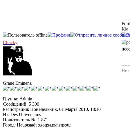
-----
Ford
Kia 
Chucky
нее
-----
Не г
Graue Eminenz
Группа: Admin
Сообщений: 5 300
Регистрация: Понедельник, 01 Марта 2010, 18:10
Из: Des Universums
Пользователь №: 1 871
Город: Hauptstadt oʌoɥʞǝɹo/nɐʞsoɯ