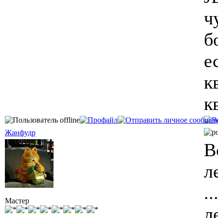
ч
б
е
к
к
Жанфудр
В
л
.
Мастер
л