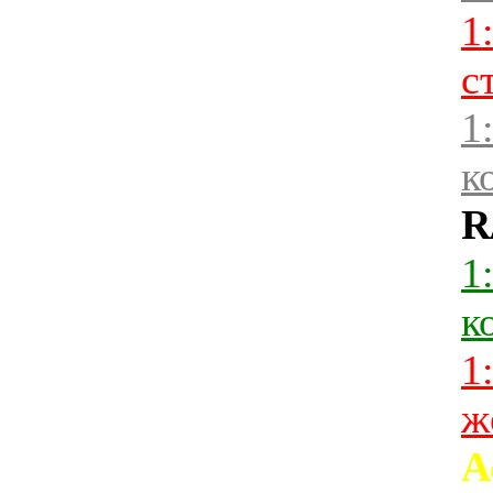
1
с
1
к
R
1
к
1
ж
А