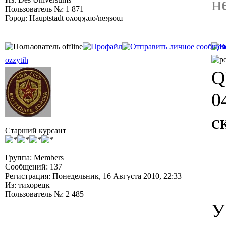
н
Пользователь №: 1 871
Город: Hauptstadt oʌoɥʞǝɹo/nɐʞsoɯ
ozzytih
Q
0
с
Старший курсант
Группа: Members
Сообщений: 137
Регистрация: Понедельник, 16 Августа 2010, 22:33
Из: тихорецк
Пользователь №: 2 485
У