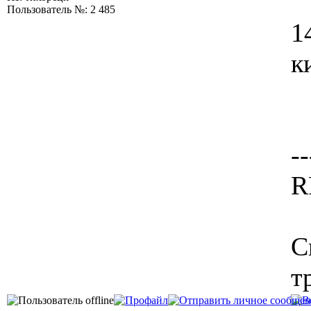
Пользователь №: 2 485
1
к
--
R
С
т