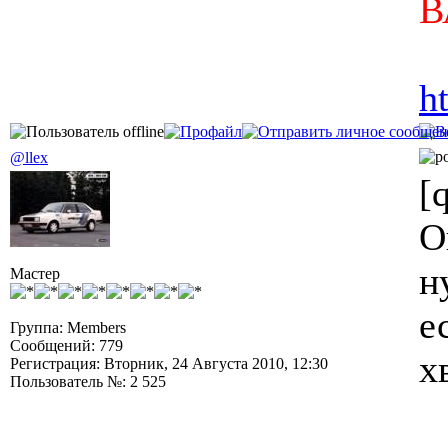
В
h
@llex
[
О
ну
Мастер
е
Группа: Members
Сообщений: 779
х
Регистрация: Вторник, 24 Августа 2010, 12:30
Пользователь №: 2 525