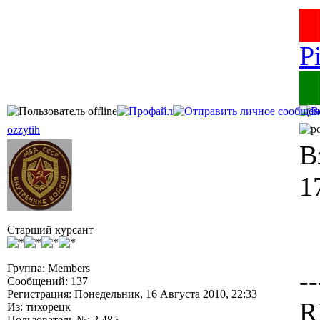
█
P
█
ozzytih
В
1
Старший курсант
Группа: Members
--
Сообщений: 137
Регистрация: Понедельник, 16 Августа 2010, 22:33
R
Из: тихорецк
Пользователь №: 2 485