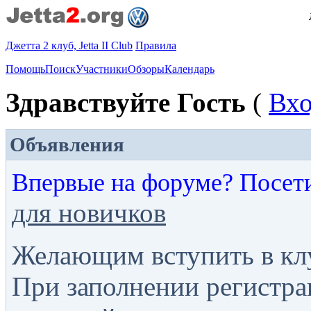
Джетта 2 клуб, Jetta II Club
Правила
Помощь
Поиск
Участники
Обзоры
Календарь
Здравствуйте Гость
(
Вх
Объявления
Впервые на форуме? Посет
для новичков
Желающим вступить в кл
При заполнении регистра