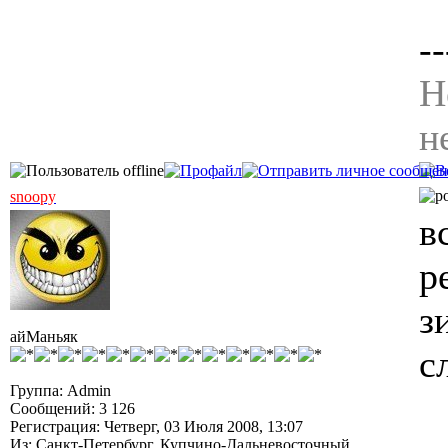
--
Н
н
snoopy
в
р
з
айМаньяк
с
Группа: Admin
Сообщений: 3 126
Регистрация: Четверг, 03 Июля 2008, 13:07
Из: Санкт-Петербург, Купчино-Дальневосточный