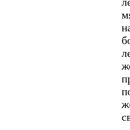
л
м
н
б
л
ж
п
п
ж
с