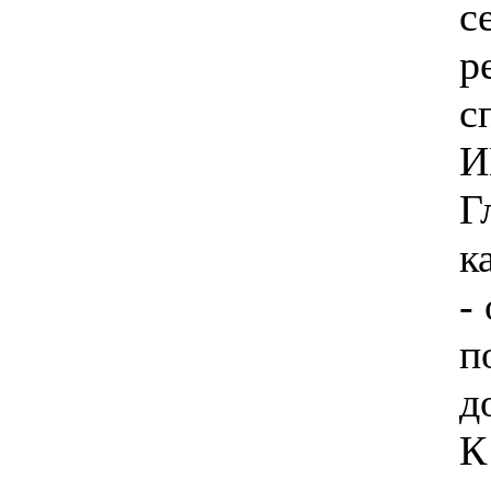
с
р
с
И
Г
к
-
п
д
К