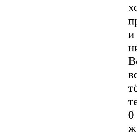
х
п
и
н
В
в
т
т
0
ж