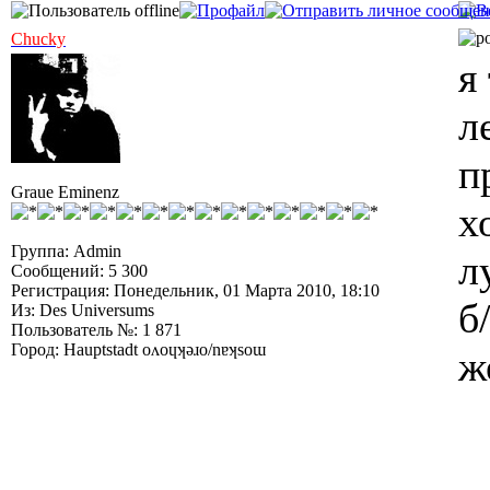
Chucky
я
л
п
Graue Eminenz
х
Группа: Admin
л
Сообщений: 5 300
Регистрация: Понедельник, 01 Марта 2010, 18:10
б
Из: Des Universums
Пользователь №: 1 871
Город: Hauptstadt oʌoɥʞǝɹo/nɐʞsoɯ
ж