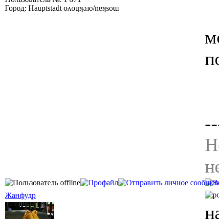
Город: Hauptstadt oʌoɥʞǝɹo/nɐʞsoɯ
м
п
--
Н
н
Жанфудр
н