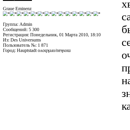
х
Graue Eminenz
с
Группа: Admin
б
Сообщений: 5 300
Регистрация: Понедельник, 01 Марта 2010, 18:10
с
Из: Des Universums
Пользователь №: 1 871
Город: Hauptstadt oʌoɥʞǝɹo/nɐʞsoɯ
о
п
н
з
к