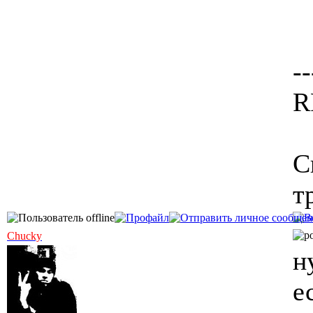
--
R
С
т
Chucky
ну
е