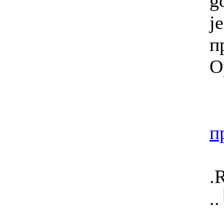
g
j
п
O
п
.
.
..