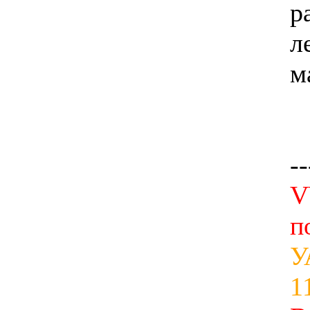
р
л
м
--
V
п
У
11