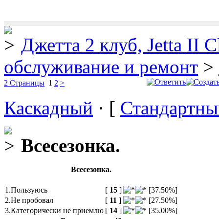
Джетта 2 клуб, Jetta II C
обслуживание и ремонт
>
2 Страницы
1
2
>
Каскадный
· [
Стандартны
Всесезонка.
Всесезонка.
1.Пользуюсь
[
15
]
[37.50%]
2.Не пробовал
[
11
]
[27.50%]
3.Категорически не приемлю
[
14
]
[35.00%]