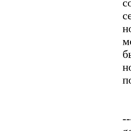
с
с
н
м
б
н
п
--