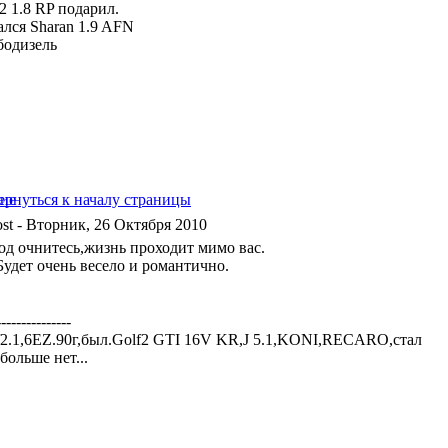
a2 1.8 RP подарил.
ался Sharan 1.9 AFN
бодизель
- Вторник, 26 Октября 2010
од очнитесь,жизнь проходит мимо вас.
удет очень весело и романтично.
---------------
f2.1,6EZ.90г,был.Golf2 GTI 16V KR,J 5.1,KONI,RECARO,стал
больше нет...