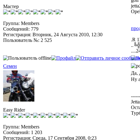
golf
jett
Мастер
Opel
Группа: Members
про
Сообщений: 779
Регистрация: Вторник, 24 Августа 2010, 12:30
.R 1
Пользователь №: 2 525
..╚
....2
Семен
Да,
Ну а
-----
Jett
Ост
Easy Rider
Тур
Группа: Members
Сообщений: 1 203
Регистрация: Среда, 17 Сентября 2008, 0:23