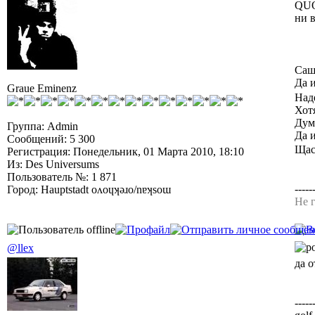
QUO
ни 
Саш
Да 
Graue Eminenz
Над
Хот
Дума
Группа: Admin
Да 
Сообщений: 5 300
Щас
Регистрация: Понедельник, 01 Марта 2010, 18:10
Из: Des Universums
Пользователь №: 1 871
-----
Город: Hauptstadt oʌoɥʞǝɹo/nɐʞsoɯ
Не г
@llex
да 
-----