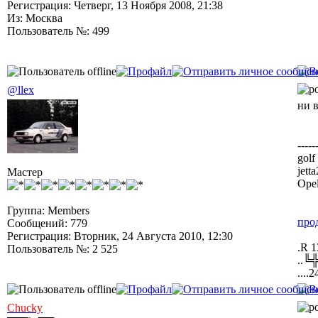
Регистрация: Четверг, 13 Ноября 2008, 21:38
Из: Москва
Пользователь №: 499
@llex
ни 
-----
golf
jett
Мастер
Opel
Группа: Members
про
Сообщений: 779
Регистрация: Вторник, 24 Августа 2010, 12:30
.R 1
Пользователь №: 2 525
..╚
....2
Chucky