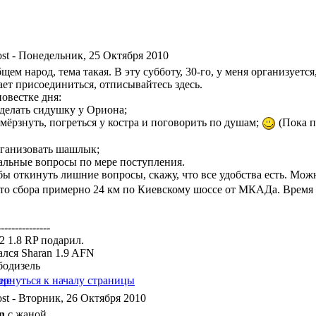
- Понедельник, 25 Октября 2010
щем народ, тема такая. В эту субботу, 30-го, у меня организуется
ает присоединиться, отписывайтесь здесь.
овестке дня:
оделать сидушку у Ориона;
омёрзнуть, погреться у костра и поговорить по душам;
(Пока п
рганизовать шашлык;
альные вопросы по мере поступления.
бы откинуть лишние вопросы, скажу, что все удобства есть. Мо
то сбора примерно 24 км по Киевскому шоссе от МКАДа. Время в 
---------------
a2 1.8 RP подарил.
ался Sharan 1.9 AFN
бодизель
- Вторник, 26 Октября 2010
n
с жаной