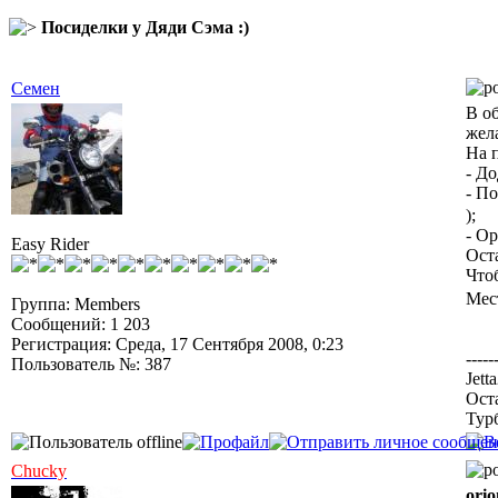
Посиделки у Дяди Сэма :)
Семен
В об
жел
На п
- Д
- П
);
- О
Easy Rider
Ост
Что
Мес
Группа: Members
Сообщений: 1 203
Регистрация: Среда, 17 Сентября 2008, 0:23
-----
Пользователь №: 387
Jett
Ост
Тур
Chucky
orio