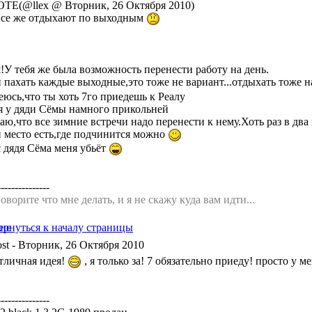
TE(@llex @ Вторник, 26 Октября 2010)
все же отдыхают по выходным
!У тебя же была возможность перенести работу на день.
и пахать каждые выходные,это тоже не вариант...отдыхать тоже 
еюсь,что ты хоть 7го приедешь к Реалу
я у дяди Сёмы намного прикольней
ю,что все зимние встречи надо перенести к нему.Хоть раз в два
и место есть,где подчинится можно
 дядя Сёма меня убьёт
---------------
оворите что мне делать, и я не скажу куда вам идти...
- Вторник, 26 Октября 2010
отличная идея!
, я только за! 7 обязательно приеду! просто у 
---------------