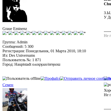
Chu
З.Ы
У Д
Graue Eminenz
-----
Не г
Группа: Admin
Сообщений: 5 300
Регистрация: Понедельник, 01 Марта 2010, 18:10
Из: Des Universums
Пользователь №: 1 871
Город: Hauptstadt oʌoɥʞǝɹo/nɐʞsoɯ
Семен
Хор
Не 
-----