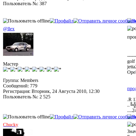
Пользователь №: 387
@llex
про
-----
golf
Мастер
jett
Opel
Группа: Members
Сообщений: 779
про
Регистрация: Вторник, 24 Августа 2010, 12:30
Пользователь №: 2 525
.R 1
..╚
....2
Chucky
Знач