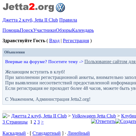
Джетта 2 клуб, Jetta II Club
Правила
Помощь
Поиск
Участники
Обзоры
Календарь
Здравствуйте Гость
(
Вход
|
Регистрация
)
Объявления
Пользование сайтом для
Впервые на форуме? Посетите тему ->
Желающим вступить в клуб!
При заполнении регистрационной анкеты, внимательно запол
При выявлении несоответствий предоставленной информации с
Если регистрация не проходит более 48 часов, можете быть у
С Уважением, Администрация Jetta2.org!
Джетта 2 клуб, Jetta II Club
>
Volkswagen Jetta Club
>
Клубны
3 Страницы
1
2
3
>
Каскадный
· [
Стандартный
] ·
Линейный