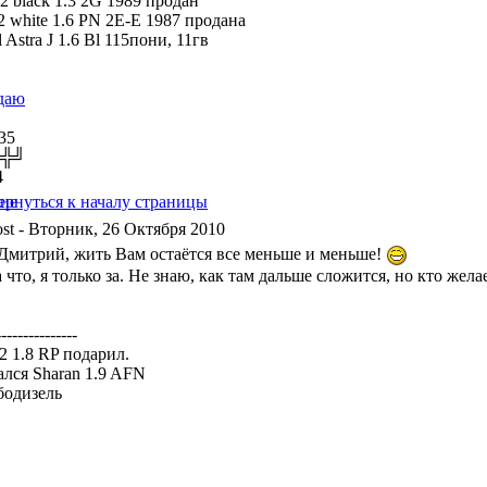
 2 black 1.3 2G 1989 продан
a2 white 1.6 PN 2E-E 1987 продана
 Astra J 1.6 Bl 115пони, 11гв
даю
35
╬╬╝
4
- Вторник, 26 Октября 2010
 Дмитрий, жить Вам остаётся все меньше и меньше!
 что, я только за. Не знаю, как там дальше сложится, но кто жел
---------------
a2 1.8 RP подарил.
ался Sharan 1.9 AFN
бодизель