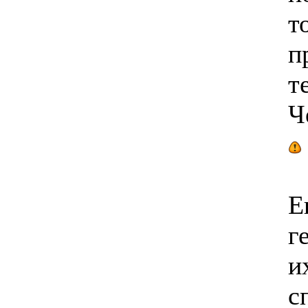
т
п
т
Ч
Е
г
и
с