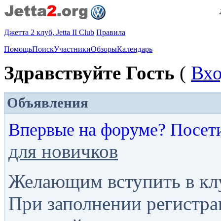
Джетта 2 клуб, Jetta II Club
Правила
Помощь
Поиск
Участники
Обзоры
Календарь
Здравствуйте Гость
(
Вх
Объявления
Впервые на форуме? Посет
для новичков
Желающим вступить в кл
При заполнении регистра