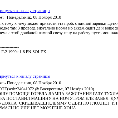
- Понедельник, 08 Ноября 2010
 к тому к чему может привести эта проб. с лампой зарядки щетки
водке там 3 провода визуально норма но аккам.садит да и воще х
лема с этой долбаной лампой свезу гену на работу пусть мои на
---------------
F-2 1990г 1.6 PN SOLEX
- Понедельник, 08 Ноября 2010
TE(serhz24041972 @ Воскресенье, 07 Ноября 2010)
ОШУ ПОМОЩИ ГОРЕЛА ЛАМПА ЗАЖИГАНИЯ ГАЗУ ТУХЛА
ЕРА ПОСТАВИЛ МАШИНУ НА НОЧ УТРОМ ЕЛЕ ЗАВЕЛ ДУ
Б ДОХЛА СКИДЫВАЕШ КЛЕММУ С ДВИГЛО ГЛОХНЕТ И П
РМАЛЬНО ИЛИ НЕТ МОЖ ГЕНЕ ХОНА