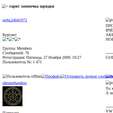
гарит лампочка зарядки
serhz24041972
ПР
ВЧ
Курсант
АК
НО
Группа: Members
Сообщений: 76
-----
Регистрация: Пятница, 27 Ноября 2009, 19:27
GOL
Пользователь №: 1 471
ultramehanikus
To:
А ч
-----
VW 
Патриарх