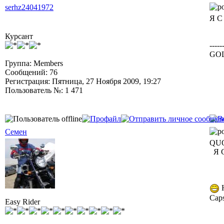
serhz24041972
Я 
Курсант
-----
GOL
Группа: Members
Сообщений: 76
Регистрация: Пятница, 27 Ноября 2009, 19:27
Пользователь №: 1 471
Семен
QUO
Я 
Н
Cap
Easy Rider