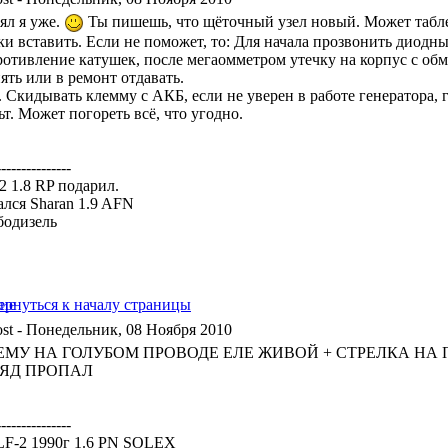
ял я уже.
Ты пишешь, что щёточный узел новый. Может таблет
ки вставить. Если не поможет, то: Для начала прозвонить диодн
ротивление катушек, после мегаомметром утечку на корпус с обм
ять или в ремонт отдавать.
. Скидывать клемму с АКБ, если не уверен в работе генератора,
т. Может погореть всё, что угодно.
---------------
a2 1.8 RP подарил.
ался Sharan 1.9 AFN
бодизель
- Понедельник, 08 Ноября 2010
МУ НА ГОЛУБОМ ПРОВОДЕ ЕЛЕ ЖИВОЙ + СТРЕЛКА НА П
РЯД ПРОПАЛ
---------------
F-2 1990г 1.6 PN SOLEX