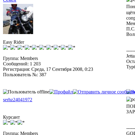
Пон
щёт
соп
Мен
П.С
Воль
Easy Rider
-----
Jett
Группа: Members
Ост
Сообщений: 1 203
Тур
Регистрация: Среда, 17 Сентября 2008, 0:23
Пользователь №: 387
serhz24041972
ПОЕ
ЗА
Курсант
-----
Группа: Members
GOL