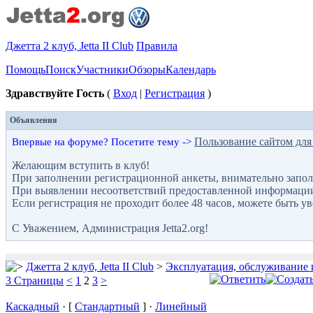
Джетта 2 клуб, Jetta II Club
Правила
Помощь
Поиск
Участники
Обзоры
Календарь
Здравствуйте Гость
(
Вход
|
Регистрация
)
Объявления
Пользование сайтом для
Впервые на форуме? Посетите тему ->
Желающим вступить в клуб!
При заполнении регистрационной анкеты, внимательно запол
При выявлении несоответствий предоставленной информации с
Если регистрация не проходит более 48 часов, можете быть у
С Уважением, Администрация Jetta2.org!
Джетта 2 клуб, Jetta II Club
>
Эксплуатация, обслуживание 
3 Страницы
<
1
2
3
>
Каскадный
· [
Стандартный
] ·
Линейный