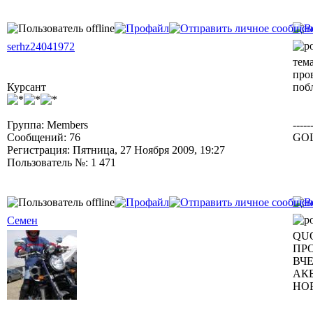
serhz24041972
тема
про
Курсант
поб
Группа: Members
-----
Сообщений: 76
GOL
Регистрация: Пятница, 27 Ноября 2009, 19:27
Пользователь №: 1 471
Семен
QUO
ПР
ВЧ
АК
НО