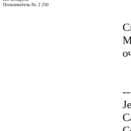
Пользователь №: 2 250
С
М
о
--
J
C
С