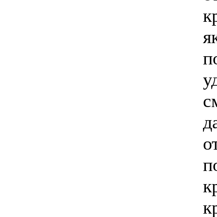
к
я
п
у
с
д
о
п
к
к