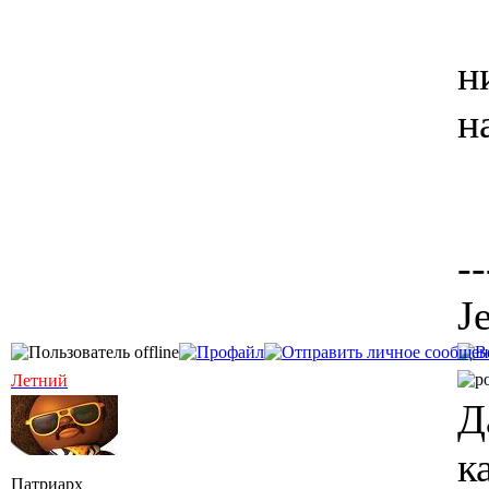
н
н
--
J
Летний
Д
к
Патриарх