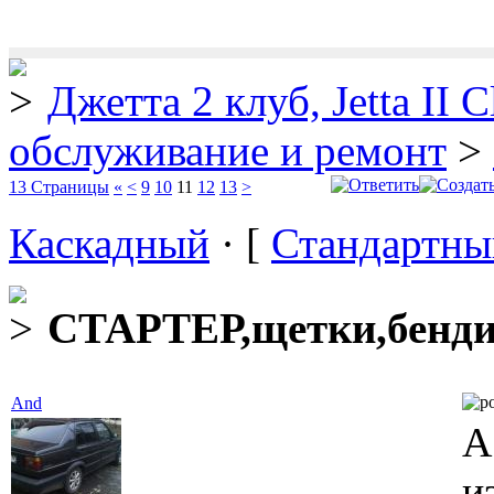
Джетта 2 клуб, Jetta II C
обслуживание и ремонт
>
13 Страницы
«
<
9
10
11
12
13
>
Каскадный
· [
Стандартны
СТАРТЕР,щетки,бенд
And
А
и