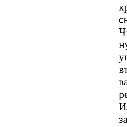
к
с
Ч
н
у
в
в
р
И
з