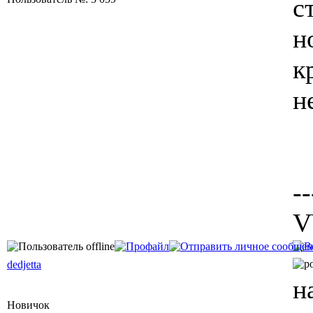
с
н
к
н
--
V
dedjetta
н
Новичок