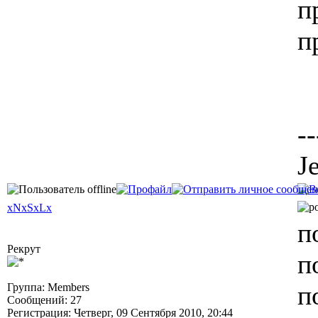
п
п
--
J
xNxSxLx
п
Рекрут
п
п
Группа: Members
Сообщений: 27
Регистрация: Четверг, 09 Сентября 2010, 20:44