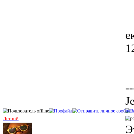
е
1
--
J
Летний
Э