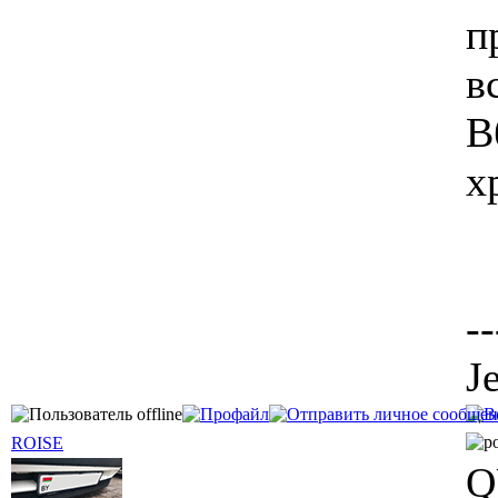
п
в
В
х
--
J
ROISE
Q