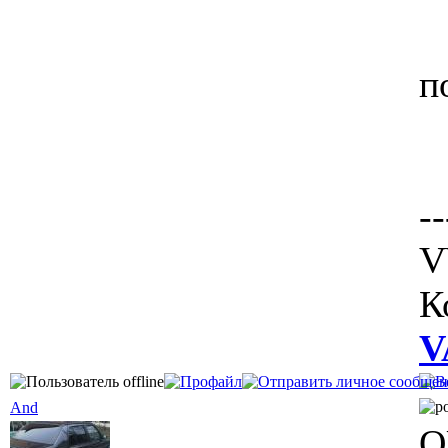
п
--
V
К
V
And
Q