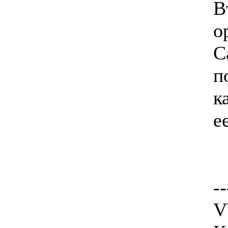
В
о
С
п
к
е
--
V