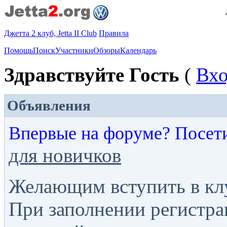
Джетта 2 клуб, Jetta II Club
Правила
Помощь
Поиск
Участники
Обзоры
Календарь
Здравствуйте Гость
(
Вх
Объявления
Впервые на форуме? Посет
для новичков
Желающим вступить в кл
При заполнении регистра