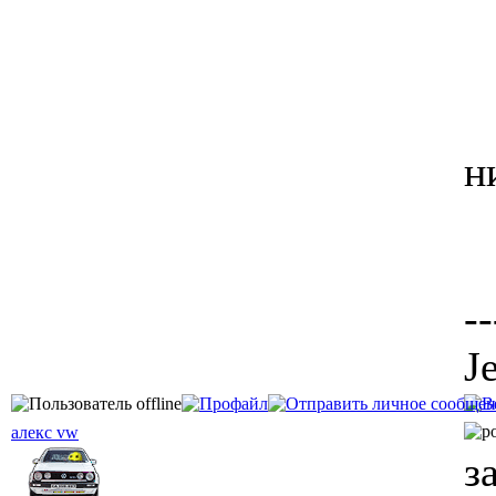
н
--
J
алекс vw
з