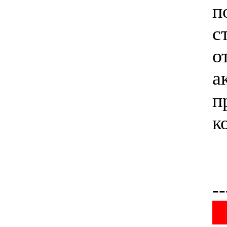
п
с
о
а
п
к
--
█