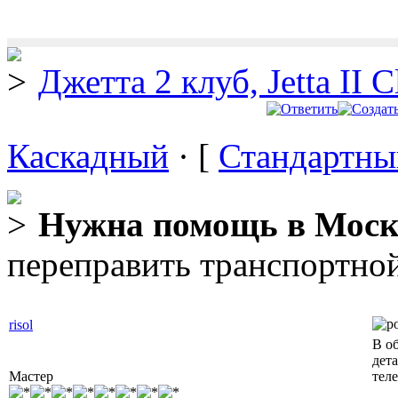
Джетта 2 клуб, Jetta II C
Каскадный
· [
Стандартны
Нужна помощь в Моск
переправить транспортно
risol
В о
дет
Мастер
тел