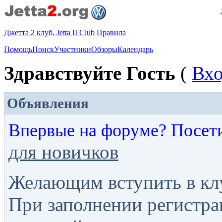
Джетта 2 клуб, Jetta II Club
Правила
Помощь
Поиск
Участники
Обзоры
Календарь
Здравствуйте Гость
(
Вх
Объявления
Впервые на форуме? Посет
для новичков
Желающим вступить в кл
При заполнении регистра