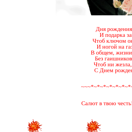
Дня рождения
И подарка за
Чтоб ключом он
И ногой на га
В общем, жизни 
Без гаишников
Чтоб ни жезла,
С Днем рожден
~~~*~*~*~*~*~*~*
Салют в твою честь!