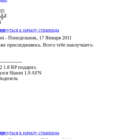
35
╬╬╝
4
- Понедельник, 17 Января 2011
оже присоединяюсь. Всего тебе наилучшего.
---------------
a2 1.8 RP подарил.
ался Sharan 1.9 AFN
бодизель