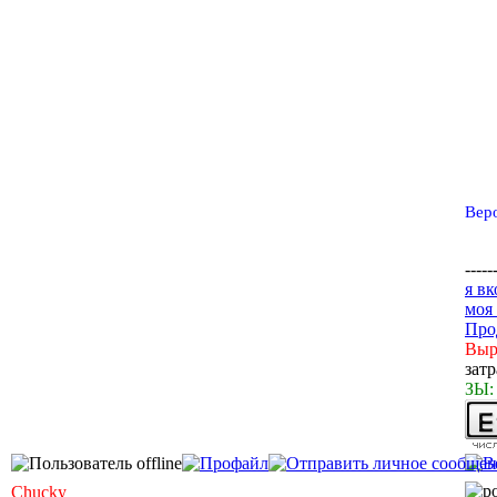
Веро
-----
я вк
моя
Про
Выр
зат
ЗЫ:
Chucky