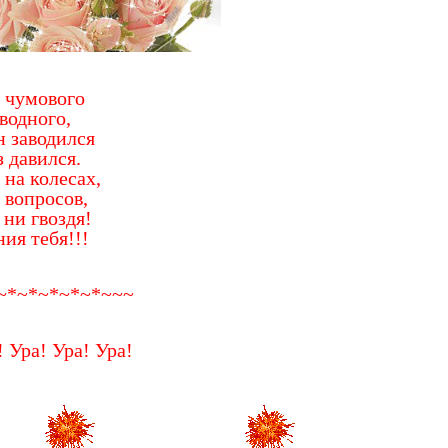
 чумового
водного,
 заводился
з давился.
на колесах,
 вопросов,
 ни гвоздя!
ия тебя!!!
~*~*~*~*~*~~~
 Ура! Ура! Ура!