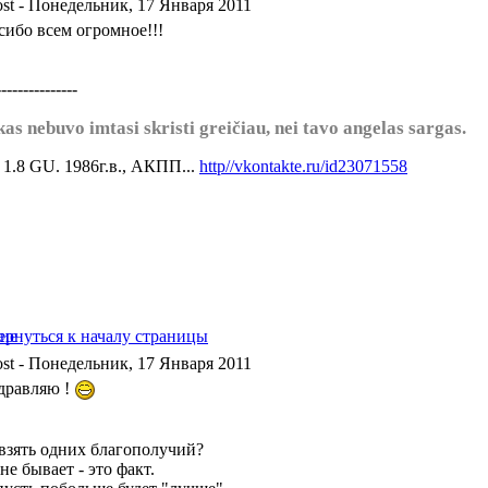
- Понедельник, 17 Января 2011
сибо всем огромное!!!
---------------
kas nebuvo imtasi skristi greičiau, nei tavo angelas sargas.
а 1.8 GU. 1986г.в., АКПП...
http//vkontakte.ru/id23071558
- Понедельник, 17 Января 2011
дравляю !
 взять одних благополучий?
не бывает - это факт.