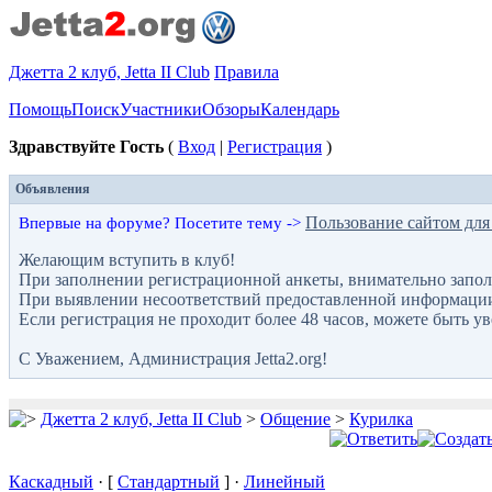
Джетта 2 клуб, Jetta II Club
Правила
Помощь
Поиск
Участники
Обзоры
Календарь
Здравствуйте Гость
(
Вход
|
Регистрация
)
Объявления
Пользование сайтом для
Впервые на форуме? Посетите тему ->
Желающим вступить в клуб!
При заполнении регистрационной анкеты, внимательно запол
При выявлении несоответствий предоставленной информации с
Если регистрация не проходит более 48 часов, можете быть у
С Уважением, Администрация Jetta2.org!
Джетта 2 клуб, Jetta II Club
>
Общение
>
Курилка
Каскадный
· [
Стандартный
] ·
Линейный