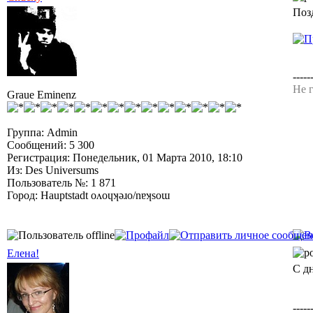
Поз
-----
Не г
Graue Eminenz
Группа: Admin
Сообщений: 5 300
Регистрация: Понедельник, 01 Марта 2010, 18:10
Из: Des Universums
Пользователь №: 1 871
Город: Hauptstadt oʌoɥʞǝɹo/nɐʞsoɯ
Елена!
С д
-----