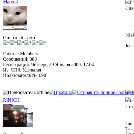
Margott
Спа
-----
Nie
Опытный агент
Jеtt
Группа: Members
Сообщений: 388
Регистрация: Четверг, 29 Января 2009, 17:04
Из: СПб, Удельная
Пользователь №: 698
RINICH
Поз
Где
Так 