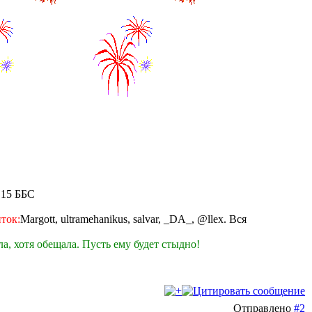
 15 ББС
ток:
Margott, ultramehanikus, salvar, _DA_, @llex. Вся
а, хотя обещала. Пусть ему будет стыдно!
Отправлено
#2