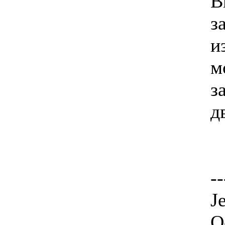
В
з
и
м
з
д
--
J
О