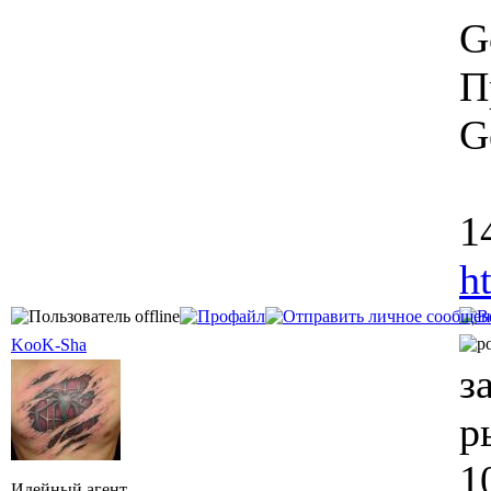
G
П
G
1
h
KooK-Sha
з
р
1
Идейный агент