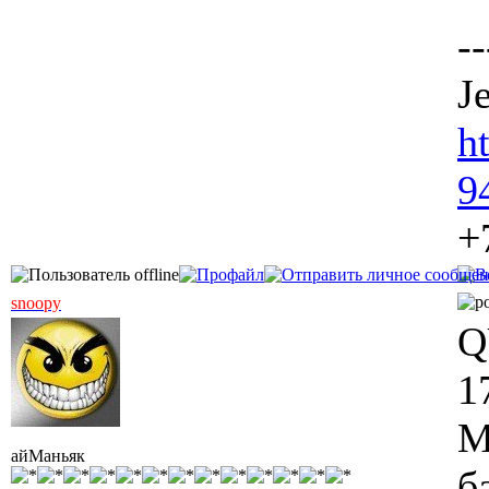
--
Je
h
9
+
snoopy
Q
1
М
айМаньяк
б