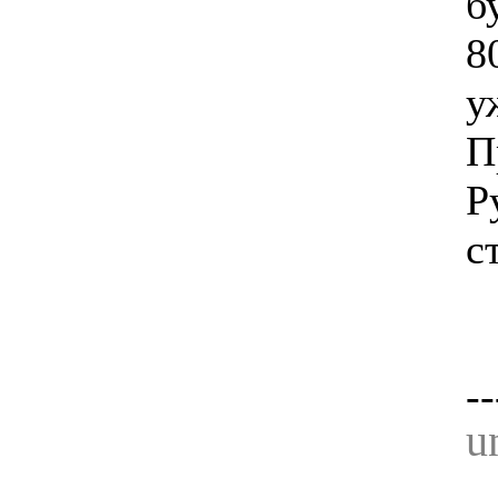
б
8
у
П
Р
с
--
u