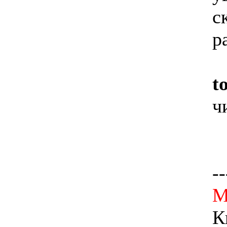
с
р
to
ч
--
M
К