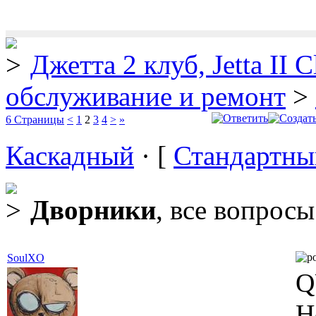
Джетта 2 клуб, Jetta II C
обслуживание и ремонт
>
6 Страницы
<
1
2
3
4
>
»
Каскадный
· [
Стандартны
Дворники
, все вопросы
SoulXO
Q
Н