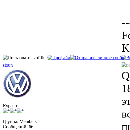
--
F
K
sloun
Q
1
э
Курсант
в
Группа: Members
п
Сообщений: 66