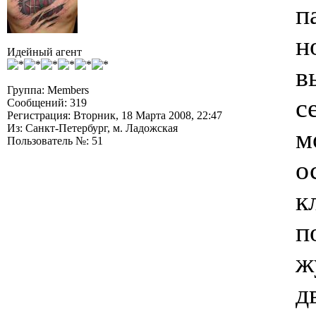
п
н
Идейный агент
в
Группа: Members
с
Сообщений: 319
Регистрация: Вторник, 18 Марта 2008, 22:47
Из: Санкт-Петербург, м. Ладожская
м
Пользователь №: 51
о
к
п
ж
д