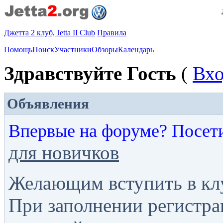
Джетта 2 клуб, Jetta II Club
Правила
Помощь
Поиск
Участники
Обзоры
Календарь
Здравствуйте Гость
(
Вх
Объявления
Впервые на форуме? Посет
для новичков
Желающим вступить в кл
При заполнении регистра