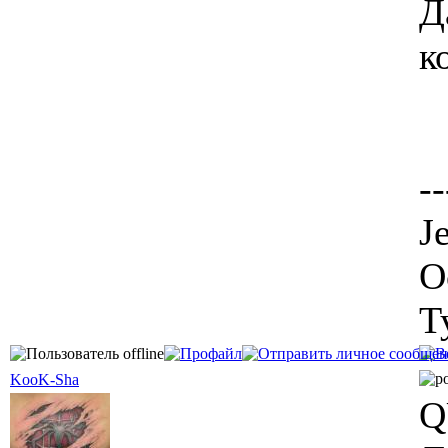
Д
к
--
J
О
Т
KooK-Sha
Q