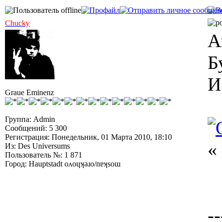
Chucky
А
Б
И
Graue Eminenz
Группа: Admin
Сообщений: 5 300
Регистрация: Понедельник, 01 Марта 2010, 18:10
«
Из: Des Universums
Пользователь №: 1 871
Город: Hauptstadt oʌoɥʞǝɹo/nɐʞsoɯ
--