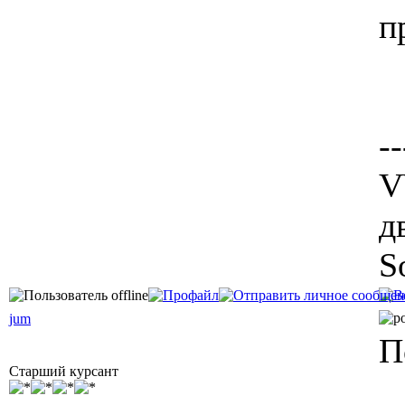
п
--
V
д
S
jum
П
Старший курсант