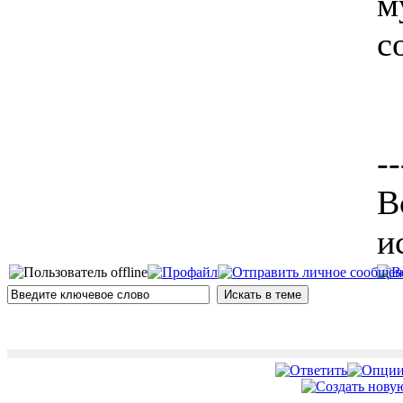
м
с
--
В
и