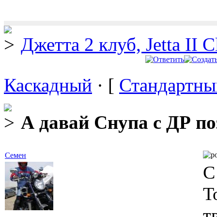
Джетта 2 клуб, Jetta II C
Каскадный
· [
Стандартны
А давай Снупа с ДР по
Семен
С
Т
т