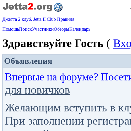
Джетта 2 клуб, Jetta II Club
Правила
Помощь
Поиск
Участники
Обзоры
Календарь
Здравствуйте Гость
(
Вх
Объявления
Впервые на форуме? Посет
для новичков
Желающим вступить в кл
При заполнении регистра