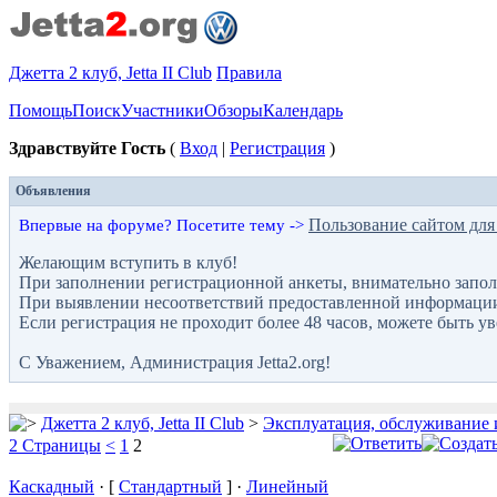
Джетта 2 клуб, Jetta II Club
Правила
Помощь
Поиск
Участники
Обзоры
Календарь
Здравствуйте Гость
(
Вход
|
Регистрация
)
Объявления
Пользование сайтом для
Впервые на форуме? Посетите тему ->
Желающим вступить в клуб!
При заполнении регистрационной анкеты, внимательно запол
При выявлении несоответствий предоставленной информации с
Если регистрация не проходит более 48 часов, можете быть у
С Уважением, Администрация Jetta2.org!
Джетта 2 клуб, Jetta II Club
>
Эксплуатация, обслуживание 
2 Страницы
<
1
2
Каскадный
· [
Стандартный
] ·
Линейный