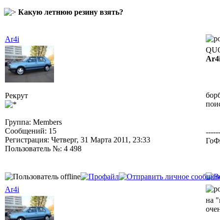
Какую летнюю резину взять?
Ar4i
QUO
Ar4
бор
Рекрут
пои
Группа: Members
Сообщений: 15
-----
Регистрация: Четверг, 31 Марта 2011, 23:33
ГоФ
Пользователь №: 4 498
Ar4i
на 
очен