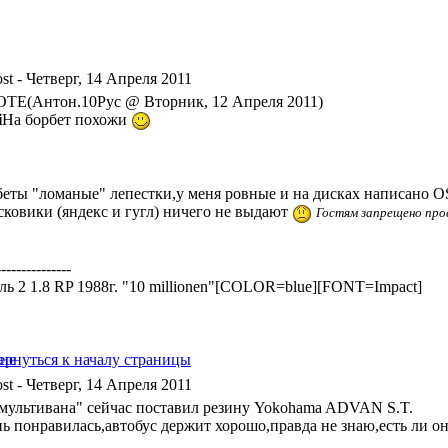
- Четверг, 14 Апреля 2011
TE(Антон.10Рус @ Вторник, 12 Апреля 2011)
i
На борбет похожи
беты "ломаные" лепестки,у меня ровные и на дисках написано
сковики (яндекс и гугл) ничего не выдают
Гостям запрещено про
---------------
ль 2 1.8 RP 1988г. "10 millionen"[COLOR=blue][FONT=Impact]
- Четверг, 14 Апреля 2011
"мультивана" сейчас поставил резину Yokohama ADVAN S.T.
ь понравилась,автобус держит хорошо,правда не знаю,есть ли он