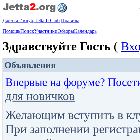
Джетта 2 клуб, Jetta II Club
Правила
Помощь
Поиск
Участники
Обзоры
Календарь
Здравствуйте Гость
(
Вх
Объявления
Впервые на форуме? Посет
для новичков
Желающим вступить в кл
При заполнении регистра