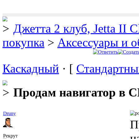
Джетта 2 клуб, Jetta II C
покупка
>
Аксессуары и о
Каскадный
· [
Стандартны
Продам навигатор в С
Druny
П
н
Рекрут