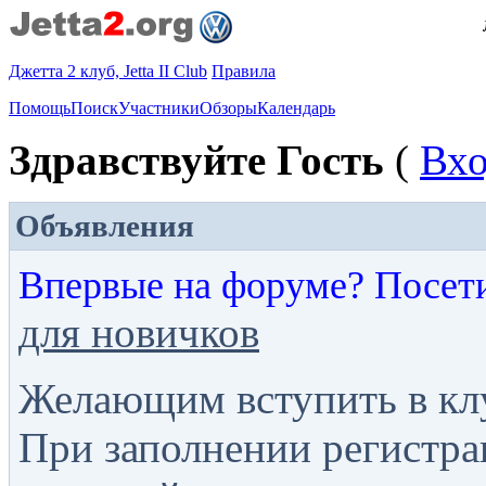
Джетта 2 клуб, Jetta II Club
Правила
Помощь
Поиск
Участники
Обзоры
Календарь
Здравствуйте Гость
(
Вх
Объявления
Впервые на форуме? Посет
для новичков
Желающим вступить в кл
При заполнении регистра