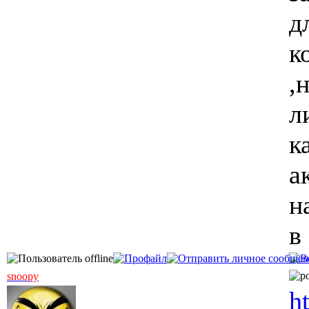
д
к
,
л
к
а
н
в
snoopy
h