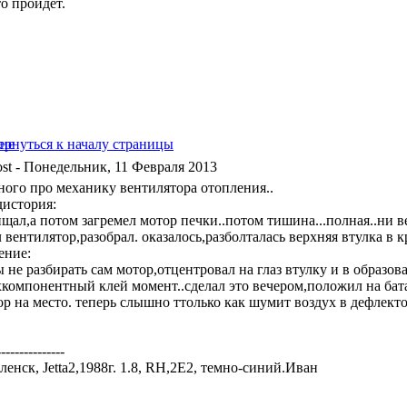
о пройдет.
- Понедельник, 11 Февраля 2013
ного про механику вентилятора отопления..
дистория:
щал,а потом загремел мотор печки..потом тишина...полная..ни в
 вентилятор,разобрал. оказалось,разболталась верхняя втулка в 
ение:
ы не разбирать сам мотор,отцентровал на глаз втулку и в образо
хкомпонентный клей момент..сделал это вечером,положил на бат
ор на место. теперь слышно ттолько как шумит воздух в дефлекто
---------------
енск, Jetta2,1988г. 1.8, RH,2E2, темно-синий.Иван