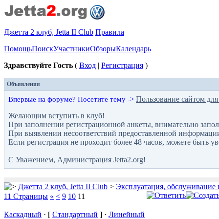
Джетта 2 клуб, Jetta II Club
Правила
Помощь
Поиск
Участники
Обзоры
Календарь
Здравствуйте Гость
(
Вход
|
Регистрация
)
Объявления
Пользование сайтом для
Впервые на форуме? Посетите тему ->
Желающим вступить в клуб!
При заполнении регистрационной анкеты, внимательно запол
При выявлении несоответствий предоставленной информации с
Если регистрация не проходит более 48 часов, можете быть у
С Уважением, Администрация Jetta2.org!
Джетта 2 клуб, Jetta II Club
>
Эксплуатация, обслуживание 
11 Страницы
«
<
9
10
11
Каскадный
· [
Стандартный
] ·
Линейный