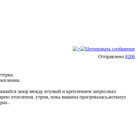
Отправлено
#206
етерка.
креплении.
вавшийся зазор между втулкой и креплением запресовал
арею отопления. утром, пока машина прогревалась,воткнул
рах..