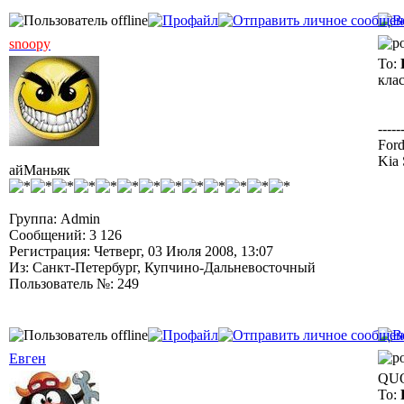
snoopy
To:
клас
-----
Ford
Kia 
айМаньяк
Группа: Admin
Сообщений: 3 126
Регистрация: Четверг, 03 Июля 2008, 13:07
Из: Санкт-Петербург, Купчино-Дальневосточный
Пользователь №: 249
Евген
QUO
To: