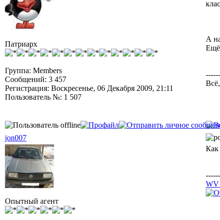
клас
А н
Патриарх
Ещё 
Группа: Members
-----
Сообщений: 3 457
Всё,
Регистрация: Воскресенье, 06 Декабря 2009, 21:11
Пользователь №: 1 507
jon007
Как
-----
WV 
Опытный агент