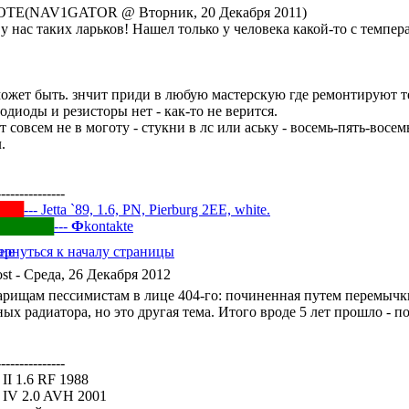
TE(NAV1GATOR @ Вторник, 20 Декабря 2011)
у нас таких ларьков! Нашел только у человека какой-то с темпер
может быть. знчит приди в любую мастерскую где ремонтируют те
одиоды и резисторы нет - как-то не верится.
т совсем не в моготу - стукни в лс или аську - восемь-пять-восе
.
---------------
███
--- Jetta `89, 1.6, PN, Pierburg 2EE, white.
██████
---
Ф
kontakte
- Среда, 26 Декабря 2012
арищам пессимистам в лице 404-го: починенная путем перемычки 
ных радиатора, но это другая тема. Итого вроде 5 лет прошло - 
---------------
a II 1.6 RF 1988
a IV 2.0 AVH 2001