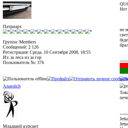
QUO
Нет 
Патриарх
не 
свет
буде
Группа: Members
брал
Сообщений: 2 126
Регистрация: Среда, 10 Сентября 2008, 18:55
Из: за леса из за гор
-----
Пользователь №: 376
██
██
Anatolich
Тов
печ
-----
Jett
Jett
Младший курсант