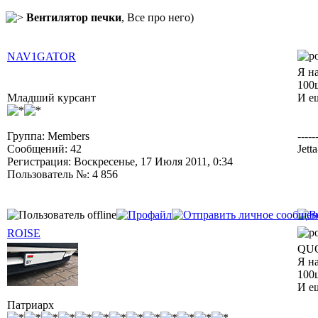
Вентилятор печки
, Все про него)
NAV1GATOR
Я н
100ш
Младший курсант
И е
Группа: Members
-----
Сообщений: 42
Jett
Регистрация: Воскресенье, 17 Июля 2011, 0:34
Пользователь №: 4 856
ROISE
QUO
Я н
100ш
И е
Патриарх