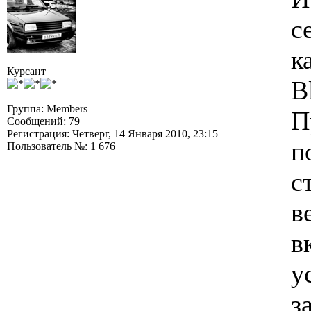
с
к
Курсант
B
Группа: Members
П
Сообщений: 79
Регистрация: Четверг, 14 Января 2010, 23:15
п
Пользователь №: 1 676
с
в
в
у
з