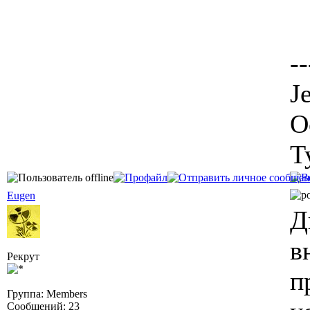
--
J
О
Т
Eugen
Д
в
Рекрут
п
Группа: Members
Сообщений: 23