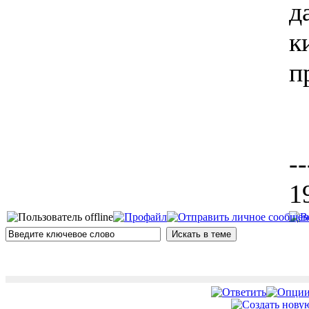
д
к
п
--
1