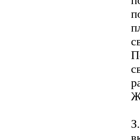
п
п
п
с
П
с
р
Ж
З
в