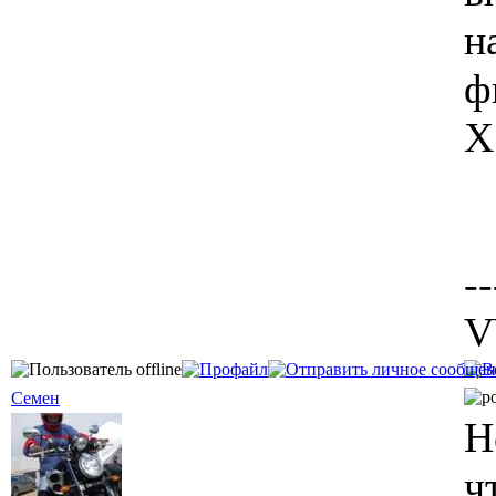
н
ф
Х
--
V
Семен
Н
ч