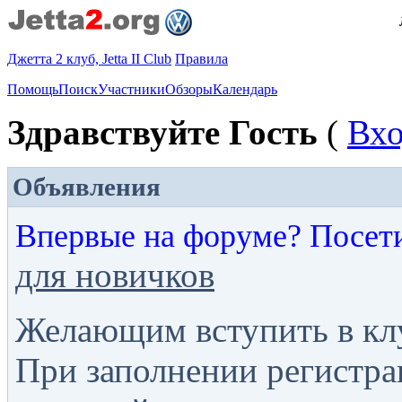
Джетта 2 клуб, Jetta II Club
Правила
Помощь
Поиск
Участники
Обзоры
Календарь
Здравствуйте Гость
(
Вх
Объявления
Впервые на форуме? Посет
для новичков
Желающим вступить в кл
При заполнении регистра