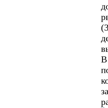
д
р
(
д
в
В
п
к
з
р