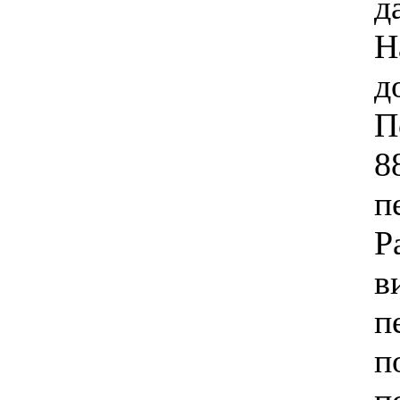
д
Н
д
П
8
п
Р
в
п
п