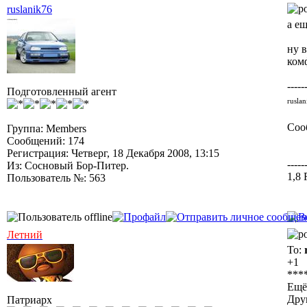
ruslanik76
а е
ну 
ком
-----
Подготовленный агент
rusla
Соо
Группа: Members
Сообщений: 174
Регистрация: Четверг, 18 Декабря 2008, 13:15
-----
Из: Сосновый Бор-Питер.
1,8
Пользователь №: 563
Летний
To:
+1
***
Ещё 
Дру
Патриарх