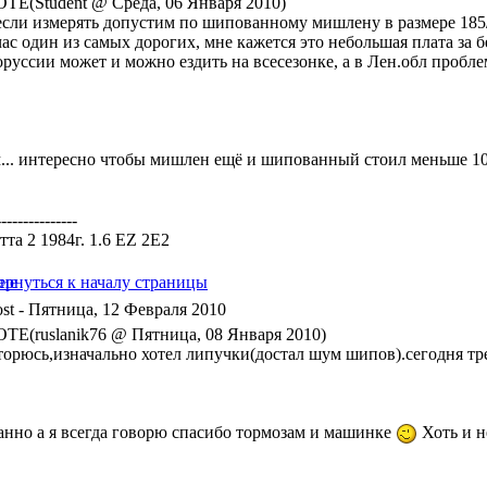
TE(Student @ Среда, 06 Января 2010)
если измерять допустим по шипованному мишлену в размере 185/6
час один из самых дорогих, мне кажется это небольшая плата за 
оруссии может и можно ездить на всесезонке, а в Лен.обл пробле
... интересно чтобы мишлен ещё и шипованный стоил меньше 100
---------------
та 2 1984г. 1.6 EZ 2E2
- Пятница, 12 Февраля 2010
TE(ruslanik76 @ Пятница, 08 Января 2010)
торюсь,изначально хотел липучки(достал шум шипов).сегодня тре
анно а я всегда говорю спасибо тормозам и машинке
Хоть и н