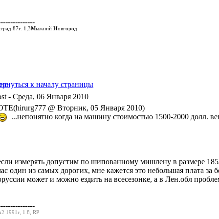
---------------
град 87г. 1,3
М
ыжний
Н
овгород
- Среда, 06 Января 2010
TE(hirurg777 @ Вторник, 05 Января 2010)
...непонятно когда на машину стоимостью 1500-2000 долл. в
если измерять допустим по шипованному мишлену в размере 185/6
час один из самых дорогих, мне кажется это небольшая плата за 
оруссии может и можно ездить на всесезонке, а в Лен.обл пробле
---------------
2 1991г, 1.8, RP