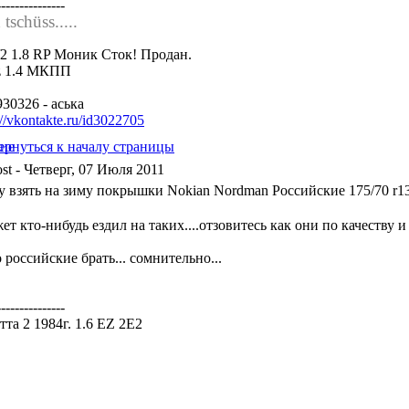
---------------
tschüss.....
f2 1.8 RP Моник Сток! Продан.
z 1.4 МКПП
30326 - аська
://vkontakte.ru/id3022705
- Четверг, 07 Июля 2011
у взять на зиму покрышки Nokian Nordman Российские 175/70 r1
т кто-нибудь ездил на таких....отзовитесь как они по качеству и
 российские брать... сомнительно...
---------------
та 2 1984г. 1.6 EZ 2E2