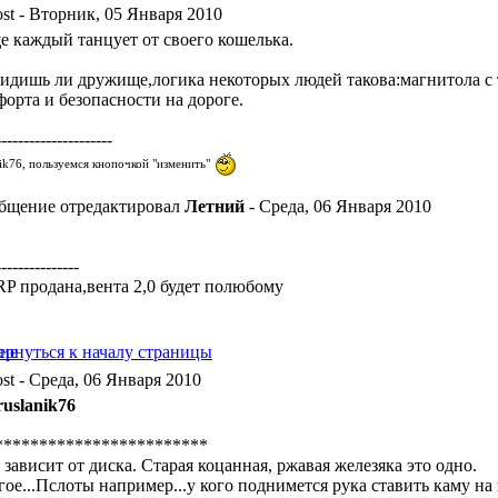
- Вторник, 05 Января 2010
ще каждый танцует от своего кошелька.
видишь ли дружище,логика некоторых людей такова:магнитола с 
форта и безопасности на дороге.
---------------------
nik76, пользуемся кнопочкой "изменить"
бщение отредактировал
Летний
- Среда, 06 Января 2010
---------------
 RP продана,вента 2,0 будет полюбому
- Среда, 06 Января 2010
ruslanik76
************************
зависит от диска. Старая коцанная, ржавая железяка это одно.
гое...Пслоты например...у кого поднимется рука ставить каму н