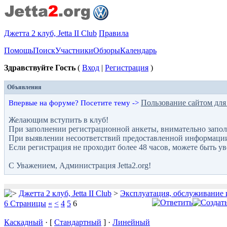
Джетта 2 клуб, Jetta II Club
Правила
Помощь
Поиск
Участники
Обзоры
Календарь
Здравствуйте Гость
(
Вход
|
Регистрация
)
Объявления
Пользование сайтом для
Впервые на форуме? Посетите тему ->
Желающим вступить в клуб!
При заполнении регистрационной анкеты, внимательно запол
При выявлении несоответствий предоставленной информации с
Если регистрация не проходит более 48 часов, можете быть у
С Уважением, Администрация Jetta2.org!
Джетта 2 клуб, Jetta II Club
>
Эксплуатация, обслуживание 
6 Страницы
«
<
4
5
6
Каскадный
· [
Стандартный
] ·
Линейный