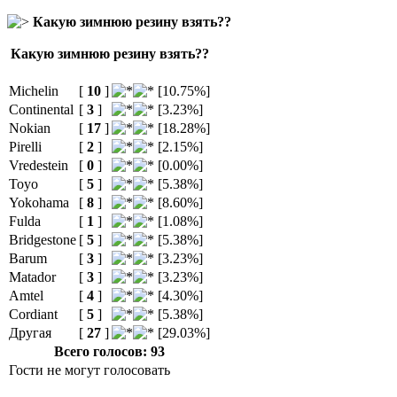
Какую зимнюю резину взять??
Какую зимнюю резину взять??
Michelin
[
10
]
[10.75%]
Continental
[
3
]
[3.23%]
Nokian
[
17
]
[18.28%]
Pirelli
[
2
]
[2.15%]
Vredestein
[
0
]
[0.00%]
Toyo
[
5
]
[5.38%]
Yokohama
[
8
]
[8.60%]
Fulda
[
1
]
[1.08%]
Bridgestone
[
5
]
[5.38%]
Barum
[
3
]
[3.23%]
Matador
[
3
]
[3.23%]
Amtel
[
4
]
[4.30%]
Cordiant
[
5
]
[5.38%]
Другая
[
27
]
[29.03%]
Всего голосов: 93
Гости не могут голосовать