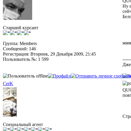
QUO
Ну 
сей
Бел
Старший курсант
ммм
Группа: Members
Сообщений: 146
Регистрация: Вторник, 29 Декабря 2009, 21:45
Пользователь №: 1 599
-----
Джет
CerK
QUO
пов
Стр
Специальный агент