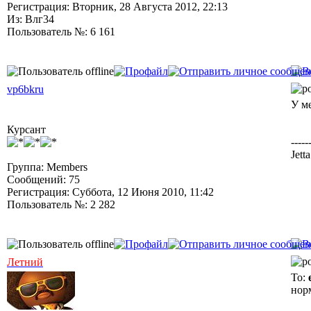
Регистрация: Вторник, 28 Августа 2012, 22:13
Из: Влг34
Пользователь №: 6 161
vp6bkru
У м
Курсант
-----
Jett
Группа: Members
Сообщений: 75
Регистрация: Суббота, 12 Июня 2010, 11:42
Пользователь №: 2 282
Летний
To:
нор