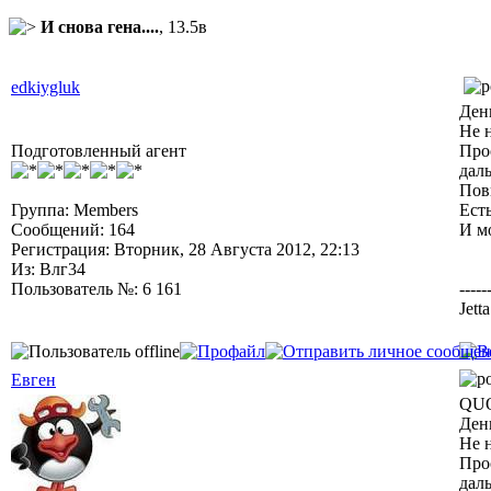
И снова гена....
, 13.5в
edkiygluk
Ден
Не 
Подготовленный агент
Прос
даль
Пов
Группа: Members
Ест
Сообщений: 164
И м
Регистрация: Вторник, 28 Августа 2012, 22:13
Из: Влг34
Пользователь №: 6 161
-----
Jett
Евген
QUO
Ден
Не 
Прос
даль