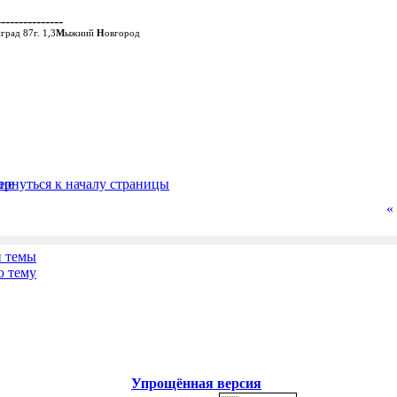
---------------
град 87г. 1,3
М
ыжний
Н
овгород
«
Упрощённая версия