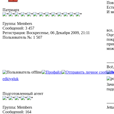
Пов
Ест
Патриарх
И м
Группа: Members
Сообщений: 3 457
все,
Регистрация: Воскресенье, 06 Декабря 2009, 21:11
Оцен
Пользователь №: 1 507
пок
при
мож
-----
Всё,
edkiygluk
Зачи
пада
Подготовленный агент
-----
Группа: Members
Jett
Сообщений: 164