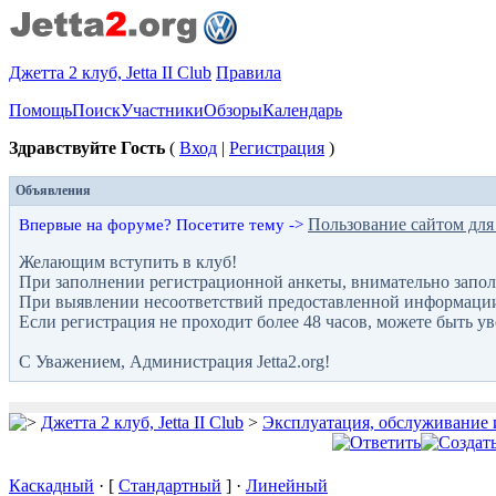
Джетта 2 клуб, Jetta II Club
Правила
Помощь
Поиск
Участники
Обзоры
Календарь
Здравствуйте Гость
(
Вход
|
Регистрация
)
Объявления
Пользование сайтом для
Впервые на форуме? Посетите тему ->
Желающим вступить в клуб!
При заполнении регистрационной анкеты, внимательно запол
При выявлении несоответствий предоставленной информации с
Если регистрация не проходит более 48 часов, можете быть у
С Уважением, Администрация Jetta2.org!
Джетта 2 клуб, Jetta II Club
>
Эксплуатация, обслуживание 
Каскадный
· [
Стандартный
] ·
Линейный