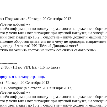
Подскажите
- Четверг, 20 Сентября 2012
ь\Вечер добрый =)
нашёл информации по поводу нормального напряжение в борт сет
то у меня такая вот ситуация: при нулевой нагрузке, на заведё
ний свет, падает до 13.2... следствие - аккум дохнет и машина по
ышение оборотов двигателя ни к чему не приводит, напряжение бе
ь догадки? что это? РР? Щётки? Диодный мост?
ожно ли оченить состояние щёток без снятия самого гены?
---------------
a 2 (85г) 1.3 по VIN, EZ - 1.6 по факту
- Четверг, 20 Сентября 2012
TE(edkiygluk @ Четверг, 20 Сентября 2012)
ь\Вечер добрый =)
нашёл информации по поводу нормального напряжение в борт сет
то у меня такая вот ситуация: при нулевой нагрузке, на заведё
ний свет, падает до 13.2... следствие - аккум дохнет и машина по