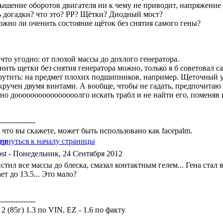
ышение оборотов двигателя ни к чему не приводит, напряжение бе
ь догадки? что это? РР? Щётки? Диодный мост?
ожно ли оченить состояние щёток без снятия самого гены?
 что угодно: от плохой массы до дохлого генератора.
ить щетки без снятия генератора можно, только я б советовал са
рутить: на предмет плохих подшипников, например. Щеточный узел
кручен двумя винтами. А вообще, чтобы не гадать, предпочитаю 
но доооооооооооооооолго искать трабл и не найти его, поменяв
---------------
 что вы скажете, может быть использовано как facepalm.
- Понедельник, 24 Сентября 2012
стил все массы до блеска, смазал контактным гелем... Гена стал
ет до 13.5... Это мало?
---------------
a 2 (85г) 1.3 по VIN, EZ - 1.6 по факту