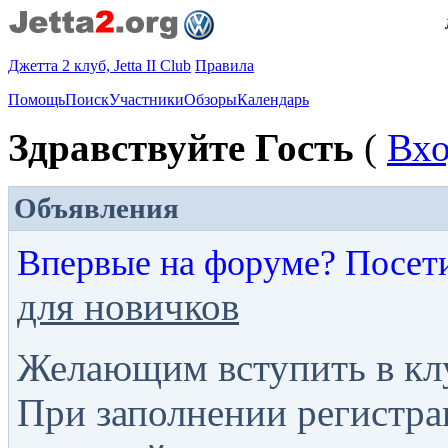
Джетта 2 клуб, Jetta II Club
Правила
Помощь
Поиск
Участники
Обзоры
Календарь
Здравствуйте Гость
(
Вх
Объявления
Впервые на форуме? Посет
для новичков
Желающим вступить в кл
При заполнении регистра