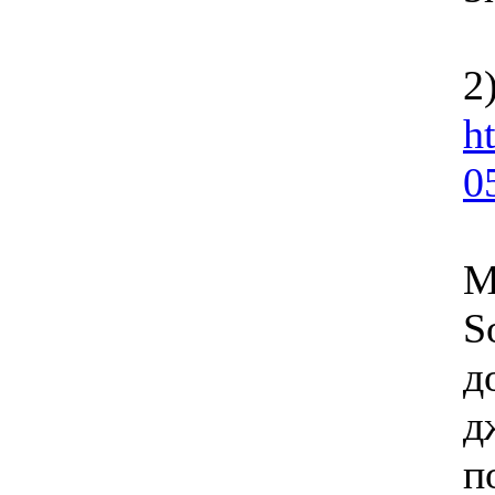
2
h
0
М
S
д
д
п