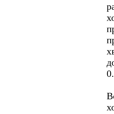
р
х
п
п
х
д
0
В
х