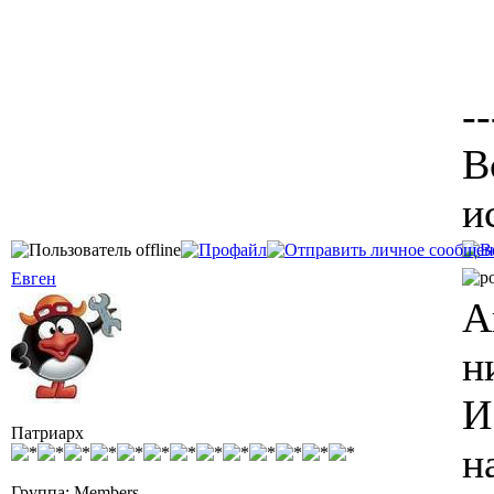
--
В
и
Евген
А
н
И
Патриарх
н
Группа: Members