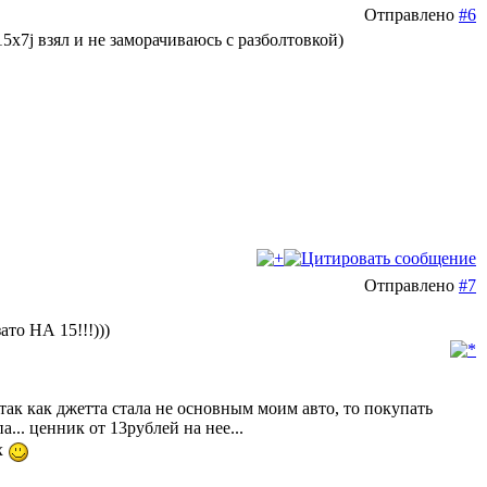
Отправлено
#6
15x7j взял и не заморачиваюсь с разболтовкой)
Отправлено
#7
то НА 15!!!)))
а так как джетта стала не основным моим авто, то покупать
а... ценник от 13рублей на нее...
х