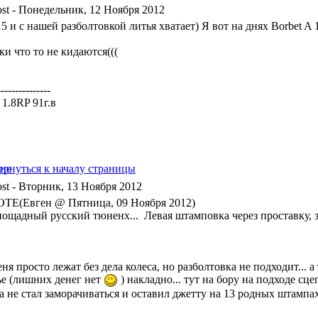
- Понедельник, 12 Ноября 2012
5 и с нашей разболтовкой литья хватает) Я вот на днях Borbet A 
и что то не кидаются(((
---------------
a 1.8RP 91г.в
- Вторник, 13 Ноября 2012
TE(Евген @ Пятница, 09 Ноября 2012)
пощадный русский тюненх... Левая штамповка через проставку, за
ня просто лежат без дела колеса, но разболтовка не подходит... 
ье (лишних денег нет
) накладно... тут на бору на подходе сцеп
а не стал заморачиваться и оставил джетту на 13 родных штампа