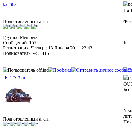
kali$ha
На 1
Подготовленный агент
Фотк
Группа: Members
-----
Сообщений: 155
Jett
Регистрация: Четверг, 13 Января 2011, 22:43
Пользователь №: 3 415
JETTA 32rus
QUO
Бес
У ме
лит
Подготовленный агент
Пок