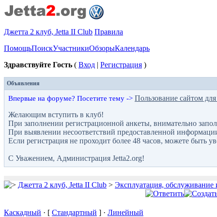
Джетта 2 клуб, Jetta II Club
Правила
Помощь
Поиск
Участники
Обзоры
Календарь
Здравствуйте Гость
(
Вход
|
Регистрация
)
Объявления
Пользование сайтом для
Впервые на форуме? Посетите тему ->
Желающим вступить в клуб!
При заполнении регистрационной анкеты, внимательно запол
При выявлении несоответствий предоставленной информации с
Если регистрация не проходит более 48 часов, можете быть у
С Уважением, Администрация Jetta2.org!
Джетта 2 клуб, Jetta II Club
>
Эксплуатация, обслуживание 
Каскадный
· [
Стандартный
] ·
Линейный