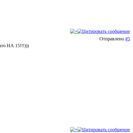
Отправлено
#5
то НА 15!!!)))