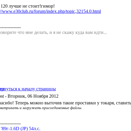
 120 лучше не стоит!гимор!
://www.e30club.ru/forum/index.php/topic,32154.0.html
---------------
оворите что мне делать, и я не скажу куда вам идти...
- Вторник, 06 Ноября 2012
пасибо! Теперь можно выточив такие проставки у токаря, ставить
матривать и загружать присоединенные файлы.
---------------
a '89г-1.6D (JP) 54л.с.