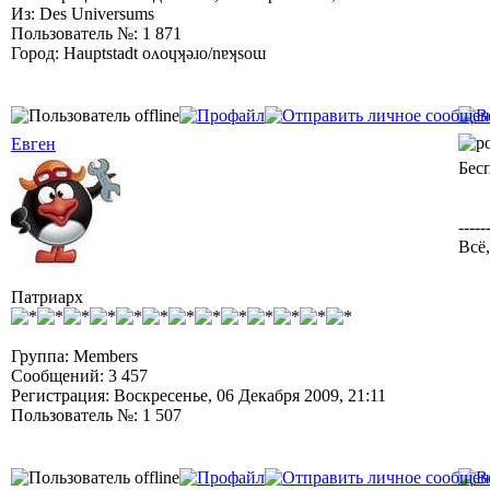
Из: Des Universums
Пользователь №: 1 871
Город: Hauptstadt oʌoɥʞǝɹo/nɐʞsoɯ
Евген
Бес
-----
Всё,
Патриарх
Группа: Members
Сообщений: 3 457
Регистрация: Воскресенье, 06 Декабря 2009, 21:11
Пользователь №: 1 507