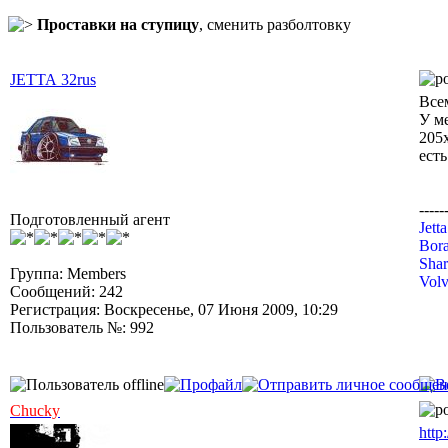
Проставки на ступицу
, сменить разболтовку
JETTA 32rus
Все
У м
205x
есть
-----
Подготовленный агент
Jett
Bora
Shar
Группа: Members
Volv
Сообщений: 242
Регистрация: Воскресенье, 07 Июня 2009, 10:29
Пользователь №: 992
Chucky
http