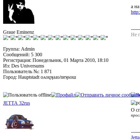
а на
http
-----
Graue Eminenz
Не г
Группа: Admin
Сообщений: 5 300
Регистрация: Понедельник, 01 Марта 2010, 18:10
Из: Des Universums
Пользователь №: 1 871
Город: Hauptstadt oʌoɥʞǝɹo/nɐʞsoɯ
JETTA 32rus
О с
прос
-----
Jett