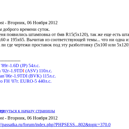
- Вторник, 06 Ноября 2012
м доброго времени суток.
еня появились штамповка от бмв R15(5x120), так же еще есть шт
60 и 195x65. Вычитав из соответствующей темы... что ни одна из
 ли где чертежи проставок под эту разболтовку (5x100 или 5x120
---------------
a '89г-1.6D (JP) 54л.с.
 '02г-1.9TD
I
(ASV) 110л.с.
an`06г-1.9TDI (BVK) 115л.с.
o FH '07г. EURO-5 440л.с.
- Вторник, 06 Ноября 2012
://passatka.ru/forum/index.php?PHPSESS...802&topic=370.0