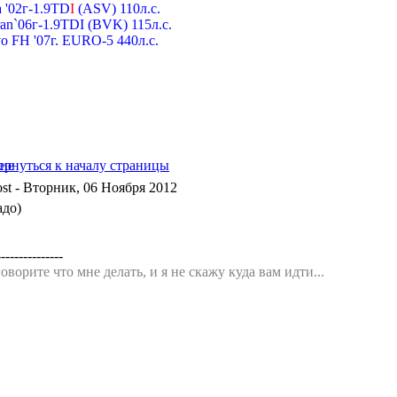
 '02г-1.9TD
I
(ASV) 110л.с.
an`06г-1.9TDI (BVK) 115л.с.
o FH '07г. EURO-5 440л.с.
- Вторник, 06 Ноября 2012
адо)
---------------
оворите что мне делать, и я не скажу куда вам идти...