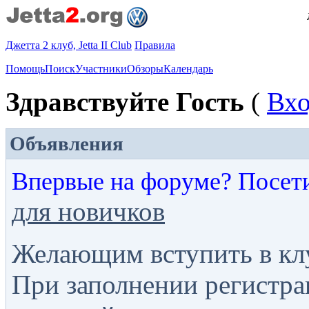
Джетта 2 клуб, Jetta II Club
Правила
Помощь
Поиск
Участники
Обзоры
Календарь
Здравствуйте Гость
(
Вх
Объявления
Впервые на форуме? Посет
для новичков
Желающим вступить в кл
При заполнении регистра