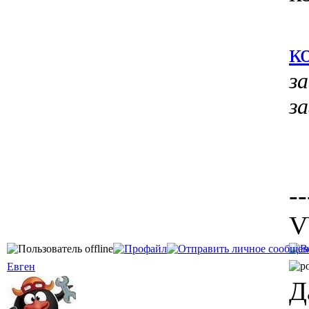
к
з
з
--
V
Евген
Д