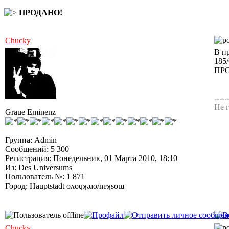
ПРОДАНО!
Chucky
В п
185
ПР
-----
Не г
Graue Eminenz
Группа: Admin
Сообщений: 5 300
Регистрация: Понедельник, 01 Марта 2010, 18:10
Из: Des Universums
Пользователь №: 1 871
Город: Hauptstadt oʌoɥʞǝɹo/nɐʞsoɯ
Chucky