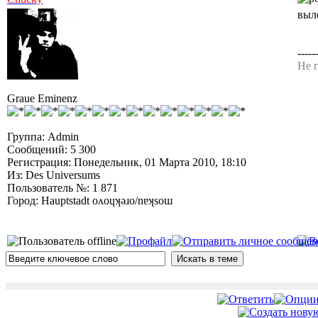
выл
-----
Не г
Graue Eminenz
Группа: Admin
Сообщений: 5 300
Регистрация: Понедельник, 01 Марта 2010, 18:10
Из: Des Universums
Пользователь №: 1 871
Город: Hauptstadt oʌoɥʞǝɹo/nɐʞsoɯ