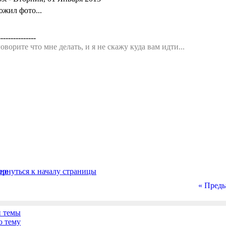
ожил фото...
---------------
оворите что мне делать, и я не скажу куда вам идти...
« Пред