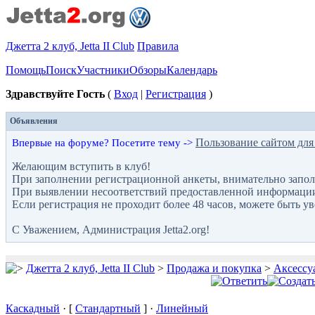
Джетта 2 клуб, Jetta II Club
Правила
Помощь
Поиск
Участники
Обзоры
Календарь
Здравствуйте Гость
(
Вход
|
Регистрация
)
Объявления
Пользование сайтом для
Впервые на форуме? Посетите тему ->
Желающим вступить в клуб!
При заполнении регистрационной анкеты, внимательно запол
При выявлении несоответствий предоставленной информации с
Если регистрация не проходит более 48 часов, можете быть у
С Уважением, Администрация Jetta2.org!
Джетта 2 клуб, Jetta II Club
>
Продажа и покупка
>
Аксессу
Каскадный
· [
Стандартный
] ·
Линейный