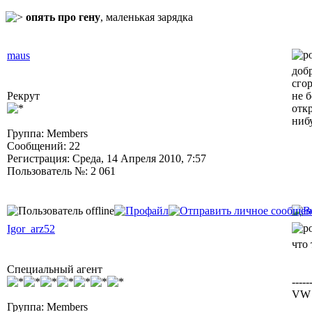
опять про гену
, маленькая зарядка
maus
доб
сгор
Рекрут
не 
откр
ниб
Группа: Members
Сообщений: 22
Регистрация: Среда, 14 Апреля 2010, 7:57
Пользователь №: 2 061
Igor_arz52
что 
Специальный агент
-----
VW J
Группа: Members