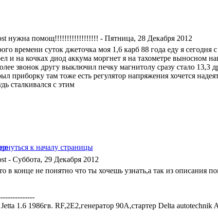
нужна помощ!!!!!!!!!!!!!!!!!!
- Пятница, 28 Декабря 2012
рого времени суток джеточка моя 1,6 карб 88 года еду я сегодня
ел и на кочках диод аккума моргнет я на тахометре выносном нап
более звонок другу выключил печку магнитолу сразу стало 13,3 д
ыл приборку там тоже есть регулятор напряжения хочется надеят
удь сталкивался с этим
- Суббота, 29 Декабря 2012
то в конце не понятно что ты хочешь узнать,а так из описания по
---------------
etta 1.6 1986гв. RF,2Е2,генератор 90А,стартер Delta autotechnik