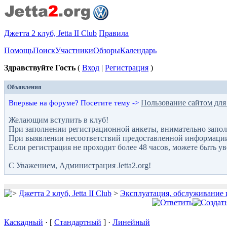
Джетта 2 клуб, Jetta II Club
Правила
Помощь
Поиск
Участники
Обзоры
Календарь
Здравствуйте Гость
(
Вход
|
Регистрация
)
Объявления
Пользование сайтом для
Впервые на форуме? Посетите тему ->
Желающим вступить в клуб!
При заполнении регистрационной анкеты, внимательно запол
При выявлении несоответствий предоставленной информации с
Если регистрация не проходит более 48 часов, можете быть у
С Уважением, Администрация Jetta2.org!
Джетта 2 клуб, Jetta II Club
>
Эксплуатация, обслуживание 
Каскадный
· [
Стандартный
] ·
Линейный