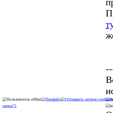
п
П
т
ж
--
В
и
ramon71