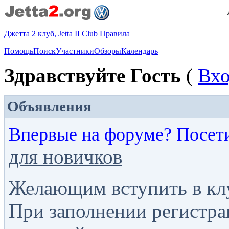
Джетта 2 клуб, Jetta II Club
Правила
Помощь
Поиск
Участники
Обзоры
Календарь
Здравствуйте Гость
(
Вх
Объявления
Впервые на форуме? Посет
для новичков
Желающим вступить в кл
При заполнении регистра