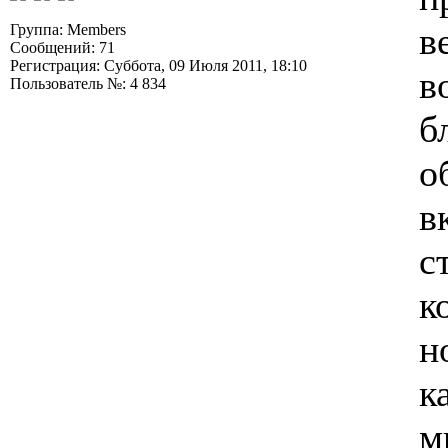
в
Группа: Members
Сообщений: 71
Регистрация: Суббота, 09 Июля 2011, 18:10
в
Пользователь №: 4 834
б
о
в
с
к
н
к
м