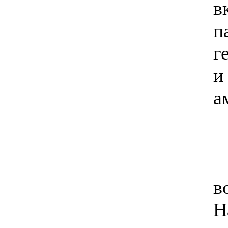
в
п
г
и
а
в
Н