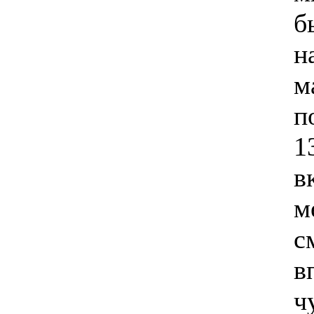
б
н
м
п
1
в
м
с
в
ч