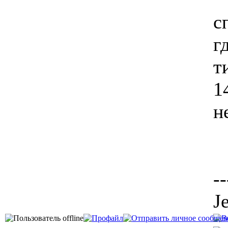
с
г
т
1
н
--
J