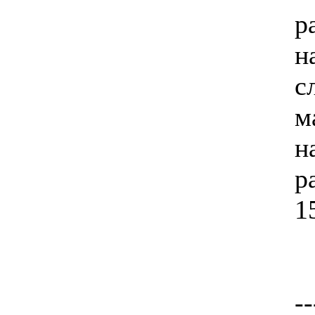
р
н
с
м
н
р
1
--