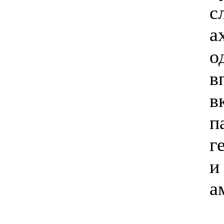
с
а
о
в
в
п
г
и
а