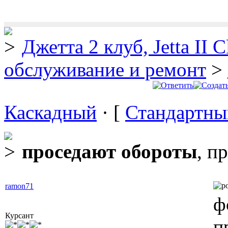
Джетта 2 клуб, Jetta II C
обслуживание и ремонт
>
Каскадный
· [
Стандартны
проседают обороты
, п
ramon71
ф
Курсант
п