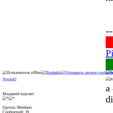
--
█
P
█
Vovas43
a
Младший курсант
d
Группа: Members
Сообщений: 39