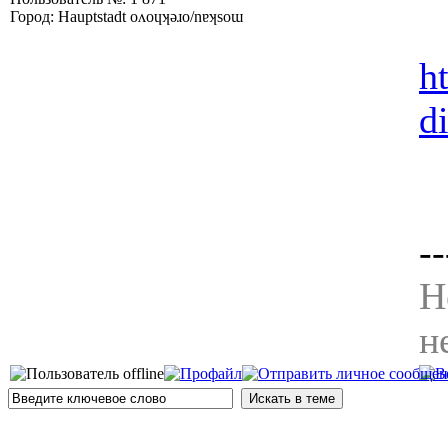
Город: Hauptstadt oʌoɥʞǝɹo/nɐʞsoɯ
h
d
--
Н
н