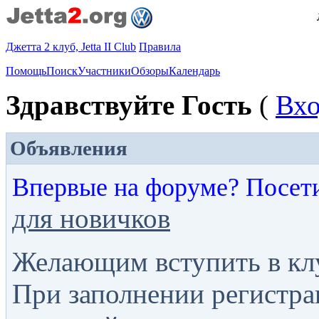
Джетта 2 клуб, Jetta II Club
Правила
Помощь
Поиск
Участники
Обзоры
Календарь
Здравствуйте Гость
(
Вх
Объявления
Впервые на форуме? Посет
для новичков
Желающим вступить в кл
При заполнении регистра