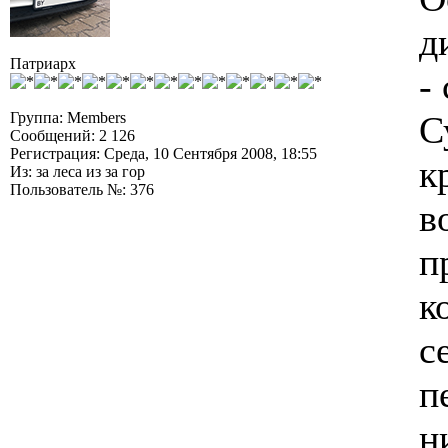
д
Патриарх
-
Группа: Members
С
Сообщений: 2 126
Регистрация: Среда, 10 Сентября 2008, 18:55
к
Из: за леса из за гор
Пользователь №: 376
в
п
к
с
п
н